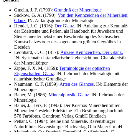
Gmelin, J. F. (1790):
Grundriß der Mineralogie
Suckow, G. A. (1790):
Von den Kennzeichen der Mineralien.
Glanz.
IN: Anfangsgründe der Mineralogie
Hendel, J. C. (1816):
Der Glanz
. IN: Anleitung zur Kenntniß
der Edelsteine und Perlen, als Handbuch für Juweliere und
Steinschneider nebst einer Beschreibung des Sächsischen
Kunstschatzes oder des sogenannten grünen Gewölbes in
Dresden
Leonhard, C. C. (1817):
Äußere Kennzeichen. Der Glanz.
IN: Systematisch-tabellarische Uebersicht und Charakteristik
der Mineralkörper
Zippe, F. X. M. (1859):
Terminologie der optischen
Eigenschaften. Glanz
. IN: Lehrbuch der Mineralogie mit
naturhistorischer Grundlage
Naumann, C. F. (1859):
Arten des Glanzes
. IN: Elemente der
Mineralogie
Bauer, M. (1886):
Mineralphysik. Glanz.
IN: Lehrbuch der
Mineralogie
Bauer, J.; Tvrz, F. (1993): Der Kosmos-Mineralienführer.
Mineralien Gesteine Edelsteine. Ein Bestimmungsbuch mit
576 Farbfotos. Gondrom Verlag GmbH Bindlach
Pellant, C. (1994): Steine und Minerale. Ravensburger
Naturführer. Ravensburger Buchverlag Otto Maier GmbH
Medenbach, O.; Sussieck-Fornefeld, C.; Steinbach, G.