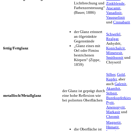
Lichtbrechung und
Zinkblende
,
Farbenzerstreuung“
Atacamit
,
(Bauer, 1886)
Vanadinit
,
Vauquelinit
und
Cinnabarit
der Glanz erinnert
Schwefel
,
an ölgetränkte
Realgar
,
Gegenstände
Anhydrit,
„Glanz eines mit
fettig/Fettglanz
Konichalcit
,
Oel oder Firniss
Mimetesit
,
bestrichenen
Smithsonit
und
Körpers“ (Zippe,
Chrysotil
1859)
Silber
,
Gold
,
Kupfer
, aber
auch
Galenit
,
Akanthit
,
der Glanz ist geprägt durch
Stibnit
,
metallisch/Metallglanz
eine hohe Reflexion wie
Buntkupferkies
bei polierten Oberflächen
Pyrit
,
Arsenopyrit
,
Markasit
und
Chromit
Magnetit
,
Hämatit
,
die Oberfläche ist