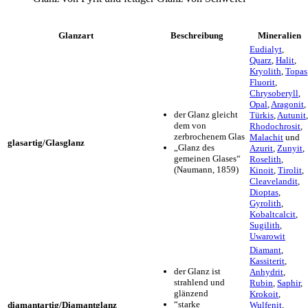
Glanzart
Beschreibung
Mineralien
Eudialyt
,
Quarz
,
Halit
,
Kryolith
,
Topas
Fluorit
,
Chrysoberyll
,
Opal
,
Aragonit
,
der Glanz gleicht
Türkis
,
Autunit
,
dem von
Rhodochrosit
,
zerbrochenem Glas
Malachit
und
glasartig/Glasglanz
„Glanz des
Azurit
,
Zunyit
,
gemeinen Glases“
Roselith
,
(Naumann, 1859)
Kinoit
,
Tirolit
,
Cleavelandit
,
Dioptas
,
Gyrolith
,
Kobaltcalcit
,
Sugilith
,
Uwarowit
Diamant
,
Kassiterit
,
der Glanz ist
Anhydrit
,
strahlend und
Rubin
,
Saphir
,
glänzend
Krokoit
,
“starke
diamantartig/Diamantglanz
Wulfenit
,