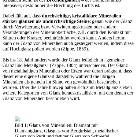
intensiver, desto höher die Brechung des Lichts ist.
Dabei fällt auf, dass
durchsichtige, kristallklare Mineralien
stärker glänzen als undurchsichtige Steine
; genau wie der Glanz
durch Verwitterung bzw. Verwitterungskrusten oder andere
Veränderungen der Mineraloberfläche, z.B. durch den Kontakt mit
Säuren oder Kratzer, beeinträchtigt werden kann. Anders herum
kann der Glanz von Mineralien auch gesteigert werden, indem diese
auf Hochglanz poliert werden (Zippe, 1859).
Bis ins 18. Jahrhundert wurde der Glanz lediglich in „gemeiner
Glanz und Metallglanz“ (Zappe, 1804) unterschieden. Der Glanz
von metallhaltigen Mineralien oder Erzen war derart prägnant, dass
dieser eine eigene Glanzart darstellte, während die übrigen
Mineralien als gemein im Sinne von gewöhnlich beschrieben
wurden. Über die Jahre hinweg haben sich zum Metallglanz sieben
weitere Kategorien von Glanz herauskristallisiert, mit den denen der
Glanz von Mineralien beschrieben wird.
Bild 1: Glanz von Mineralien: Diamant mit
Diamantglanz, Glasglas von Bergkristall, metallischer
Glanz von Pyrit und fettiger Glanz von Schwefel