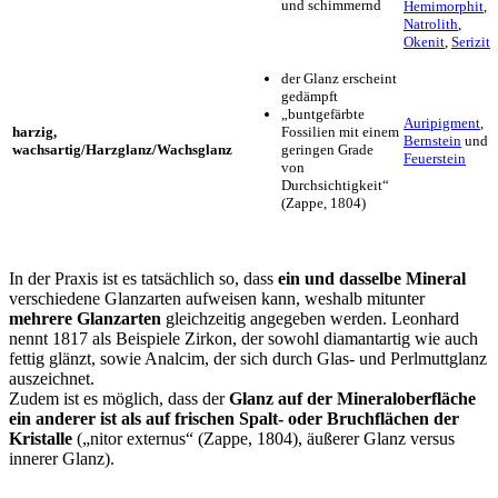
und schimmernd
Hemimorphit
,
Natrolith
,
Okenit
,
Serizit
der Glanz erscheint
gedämpft
„buntgefärbte
Auripigment
,
harzig,
Fossilien mit einem
Bernstein
und
wachsartig/Harzglanz/Wachsglanz
geringen Grade
Feuerstein
von
Durchsichtigkeit“
(Zappe, 1804)
In der Praxis ist es tatsächlich so, dass
ein und dasselbe Mineral
verschiedene Glanzarten aufweisen kann, weshalb mitunter
mehrere Glanzarten
gleichzeitig angegeben werden. Leonhard
nennt 1817 als Beispiele Zirkon, der sowohl diamantartig wie auch
fettig glänzt, sowie Analcim, der sich durch Glas- und Perlmuttglanz
auszeichnet.
Zudem ist es möglich, dass der
Glanz auf der Mineraloberfläche
ein anderer ist als auf frischen Spalt- oder Bruchflächen der
Kristalle
(„nitor externus“ (Zappe, 1804), äußerer Glanz versus
innerer Glanz).