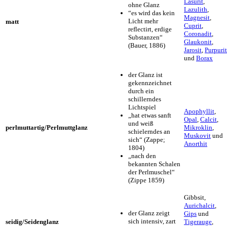
Lasurit
,
ohne Glanz
Lazulith
,
“es wird das kein
Magnesit
,
Licht mehr
matt
Cuprit
,
reflectirt, erdige
Coronadit
,
Substanzen“
Glaukonit
,
(Bauer, 1886)
Jarosit
,
Purpurit
und
Borax
der Glanz ist
gekennzeichnet
durch ein
schillerndes
Lichtspiel
Apophyllit
,
„hat etwas sanft
Opal
,
Calcit
,
und weiß
perlmuttartig/Perlmuttglanz
Mikroklin
,
schielerndes an
Muskovit
und
sich“ (Zappe;
Anorthit
1804)
„nach den
bekannten Schalen
der Perlmuschel“
(Zippe 1859)
Gibbsit,
Aurichalcit
,
der Glanz zeigt
Gips
und
sich intensiv, zart
seidig/Seidenglanz
Tigerauge
,