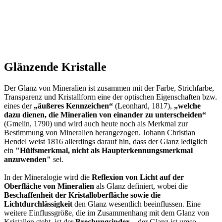
Glänzende Kristalle
Der Glanz von Mineralien ist zusammen mit der Farbe, Strichfarbe,
Transparenz und Kristallform eine der optischen Eigenschaften bzw.
eines der
„äußeres Kennzeichen“
(Leonhard, 1817),
„welche
dazu dienen, die Mineralien von einander zu unterscheiden“
(Gmelin, 1790) und wird auch heute noch als Merkmal zur
Bestimmung von Mineralien herangezogen. Johann Christian
Hendel weist 1816 allerdings darauf hin, dass der Glanz lediglich
ein
"Hülfsmerkmal, nicht als Haupterkennungsmerkmal
anzuwenden"
sei.
In der Mineralogie wird die
Reflexion von Licht auf der
Oberfläche von Mineralien
als Glanz definiert, wobei die
Beschaffenheit der Kristalloberfläche sowie die
Lichtdurchlässigkeit
den Glanz wesentlich beeinflussen. Eine
weitere Einflussgröße, die im Zusammenhang mit dem Glanz von
Kristallen steht, ist der
Brechungsindex
– der Glanz ist umso