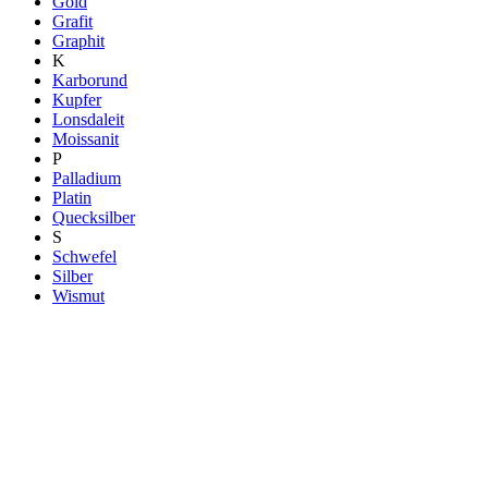
Gold
Grafit
Graphit
K
Karborund
Kupfer
Lonsdaleit
Moissanit
P
Palladium
Platin
Quecksilber
S
Schwefel
Silber
Wismut