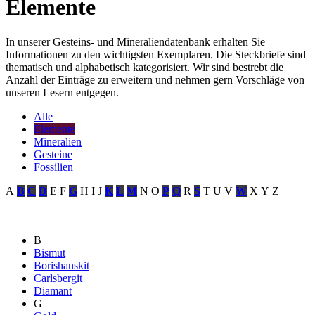
Elemente
In unserer Gesteins- und Mineraliendatenbank erhalten Sie
Informationen zu den wichtigsten Exemplaren. Die Steckbriefe sind
thematisch und alphabetisch kategorisiert. Wir sind bestrebt die
Anzahl der Einträge zu erweitern und nehmen gern Vorschläge von
unseren Lesern entgegen.
Alle
Elemente
Mineralien
Gesteine
Fossilien
A
B
C
D
E
F
G
H
I
J
K
L
M
N
O
P
Q
R
S
T
U
V
W
X
Y
Z
B
Bismut
Borishanskit
Carlsbergit
Diamant
G