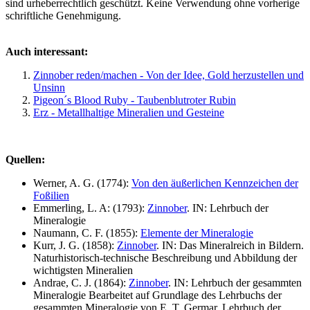
sind urheberrechtlich geschützt. Keine Verwendung ohne vorherige
schriftliche Genehmigung.
Auch interessant:
Zinnober reden/machen - Von der Idee, Gold herzustellen und
Unsinn
Pigeon´s Blood Ruby - Taubenblutroter Rubin
Erz - Metallhaltige Mineralien und Gesteine
Quellen:
Werner, A. G. (1774):
Von den äußerlichen Kennzeichen der
Foßilien
Emmerling, L. A: (1793):
Zinnober
. IN: Lehrbuch der
Mineralogie
Naumann, C. F. (1855):
Elemente der Mineralogie
Kurr, J. G. (1858):
Zinnober
. IN: Das Mineralreich in Bildern.
Naturhistorisch-technische Beschreibung und Abbildung der
wichtigsten Mineralien
Andrae, C. J. (1864):
Zinnober
. IN: Lehrbuch der gesammten
Mineralogie Bearbeitet auf Grundlage des Lehrbuchs der
gesammten Mineralogie von E. T. Germar. Lehrbuch der