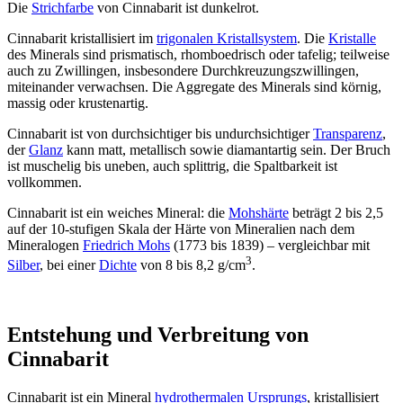
Die
Strichfarbe
von Cinnabarit ist dunkelrot.
Cinnabarit kristallisiert im
trigonalen Kristallsystem
. Die
Kristalle
des Minerals sind prismatisch, rhomboedrisch oder tafelig; teilweise
auch zu Zwillingen, insbesondere Durchkreuzungszwillingen,
miteinander verwachsen. Die Aggregate des Minerals sind körnig,
massig oder krustenartig.
Cinnabarit ist von durchsichtiger bis undurchsichtiger
Transparenz
,
der
Glanz
kann matt, metallisch sowie diamantartig sein. Der Bruch
ist muschelig bis uneben, auch splittrig, die Spaltbarkeit ist
vollkommen.
Cinnabarit ist ein weiches Mineral: die
Mohshärte
beträgt 2 bis 2,5
auf der 10-stufigen Skala der Härte von Mineralien nach dem
Mineralogen
Friedrich Mohs
(1773 bis 1839) – vergleichbar mit
3
Silber
, bei einer
Dichte
von 8 bis 8,2 g/cm
.
Entstehung und Verbreitung von
Cinnabarit
Cinnabarit ist ein Mineral
hydrothermalen Ursprungs
, kristallisiert