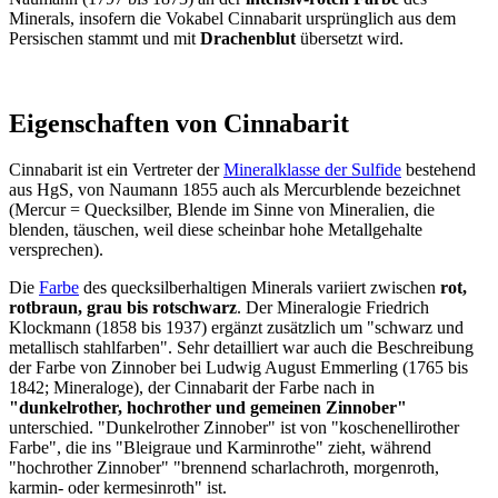
Minerals, insofern die Vokabel Cinnabarit ursprünglich aus dem
Persischen stammt und mit
Drachenblut
übersetzt wird.
Eigenschaften von Cinnabarit
Cinnabarit ist ein Vertreter der
Mineralklasse der Sulfide
bestehend
aus HgS, von Naumann 1855 auch als Mercurblende bezeichnet
(Mercur = Quecksilber, Blende im Sinne von Mineralien, die
blenden, täuschen, weil diese scheinbar hohe Metallgehalte
versprechen).
Die
Farbe
des quecksilberhaltigen Minerals variiert zwischen
rot,
rotbraun, grau bis rotschwarz
. Der Mineralogie Friedrich
Klockmann (1858 bis 1937) ergänzt zusätzlich um "schwarz und
metallisch stahlfarben". Sehr detailliert war auch die Beschreibung
der Farbe von Zinnober bei Ludwig August Emmerling (1765 bis
1842; Mineraloge), der Cinnabarit der Farbe nach in
"dunkelrother, hochrother und gemeinen Zinnober"
unterschied. "Dunkelrother Zinnober" ist von "koschenellirother
Farbe", die ins "Bleigraue und Karminrothe" zieht, während
"hochrother Zinnober" "brennend scharlachroth, morgenroth,
karmin- oder kermesinroth" ist.