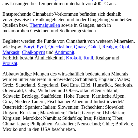
aus Lösungen bei Temperaturen unterhalb von 400 °C aus.
Entsprechende Cinnabarit-Vorkommen befinden sich deshalb
vorzugsweise in Vulkangebieten und in der Umgebung von heißen
Quellen bzw.
Thermalquellen
sowie in Gängen, auch in
metamorphen Gesteinen und Sedimentgesteinen.
Begleitet werden die Funde von Cinnabarit von weiteren Mineralen,
wie bspw.
Baryt
,
Pyrit
,
Quecksilber
,
Quarz
,
Calcit
,
Realgar
,
Opal
,
Markasit
,
Chalkopyrit
und
Antimonit
.
Farblich besteht Ähnlichkeit mit
Krokoit
,
Rutil
, Realgar und
Proustit
.
Abbauwürdige Mengen des wirtschaftlich bedeutenden Minerals
wurden unter anderem in Schweden; Schottland; England; Wales;
Greiz, Sauerland, Siegerland, Bad Ems, Eifel, Hunsrück, Saarlouis,
Odenwald, Calw, Wittichen und Oberwolfach/Deutschland;
Schweiz; Brixlegg, Saalfelden, Hohe Tauern, Karnische Alpen,
Graz, Niedere Tauern, Fischbacher Alpen und Industrieviertel/
Österreich; Spanien; Italien; Slowenien; Tschechien; Slowakei;
Ungarn, Russland; Mazedonien; Türkei; Georgien; Usbekistan;
Kirgisien; Marokko; Namibia; Südafrika; Iran; Pakistan; Tibet;
China; Japan; Philippinen; Australien; Neuseeland; Chile; Bolivien;
Mexiko und in den USA beschrieben.