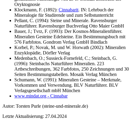
Oryktognosie
Klockmann, F. (1892):
Cinnabarit
. IN: Lehrbuch der
Mineralogie für Studirende und zum Selbstunterricht
Pellant, C. (1994): Steine und Minerale. Ravensburger
Naturführer. Ravensburger Buchverlag Otto Maier GmbH
Bauer, J.; Tvrz, F. (1993): Der Kosmos-Mineralienführer.
Mineralien Gesteine Edelsteine. Ein Bestimmungsbuch mit
576 Farbfotos. Gondrom Verlag GmbH Bindlach
Korbel, P.; Novak, M. und W. Horwath (2002): Mineralien
Enzyklopädie, Dörfler Verlag
Medenbach, O.; Sussieck-Fornefeld, C.; Steinbach, G.
(1996): Steinbachs Naturführer Mineralien. 223
Artbeschreibungen, 362 Farbfotos, 250 Zeichnungen und 30
Seiten Bestimmungstabellen. Mosaik Verlag München
Schumann, W. (1991): Mineralien Gesteine – Merkmale,
Vorkommen und Verwendung. BLV Naturführer. BLV
Verlagsgesellschaft mbH München
www.mindat.org - Cinnabar
Autor:
Torsten Purle
(steine-und-minerale.de)
Letzte Aktualisierung: 27.04.2024