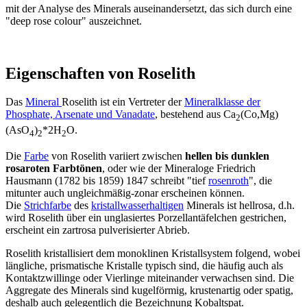
mit der Analyse des Minerals auseinandersetzt, das sich durch eine
"deep rose colour" auszeichnet.
Eigenschaften von Roselith
Das
Mineral
Roselith ist ein Vertreter der
Mineralklasse der
Phosphate, Arsenate und Vanadate
, bestehend aus Ca
(Co,Mg)
2
(AsO
)
*2H
O.
4
2
2
Die
Farbe
von Roselith variiert zwischen
hellen bis dunklen
rosaroten Farbtönen
, oder wie der Mineraloge Friedrich
Hausmann (1782 bis 1859) 1847 schreibt "tief
rosenroth
", die
mitunter auch ungleichmäßig-zonar erscheinen können.
Die
Strichfarbe
des
kristallwasserhaltigen
Minerals ist hellrosa, d.h.
wird Roselith über ein unglasiertes Porzellantäfelchen gestrichen,
erscheint ein zartrosa pulverisierter Abrieb.
Roselith kristallisiert dem monoklinen Kristallsystem folgend, wobei
längliche, prismatische Kristalle typisch sind, die häufig auch als
Kontaktzwillinge oder Vierlinge miteinander verwachsen sind. Die
Aggregate des Minerals sind kugelförmig, krustenartig oder spatig,
deshalb auch gelegentlich die Bezeichnung Kobaltspat.