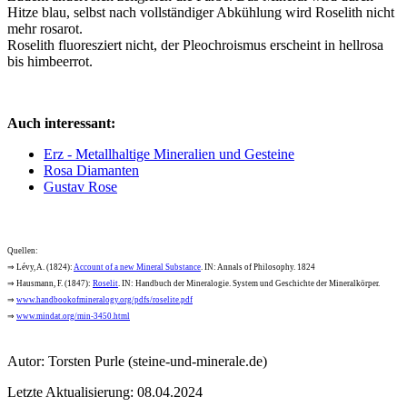
Hitze blau, selbst nach vollständiger Abkühlung wird Roselith nicht
mehr rosarot.
Roselith fluoresziert nicht, der Pleochroismus erscheint in hellrosa
bis himbeerrot.
Auch interessant:
Erz - Metallhaltige Mineralien und Gesteine
Rosa Diamanten
Gustav Rose
Quellen:
⇒ Lévy, A. (1824):
Account of a new Mineral Substance
. IN: Annals of Philosophy. 1824
⇒ Hausmann, F. (1847):
Roselit
. IN: Handbuch der Mineralogie. System und Geschichte der Mineralkörper.
⇒
www.handbookofmineralogy.org/pdfs/roselite.pdf
⇒
www.mindat.org/min-3450.html
Autor:
Torsten Purle
(steine-und-minerale.de)
Letzte Aktualisierung: 08.04.2024