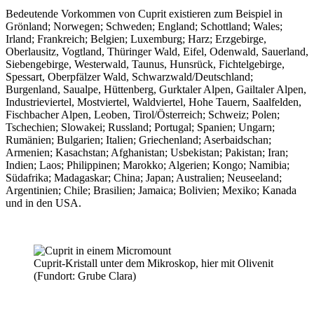
Bedeutende Vorkommen von Cuprit existieren zum Beispiel in
Grönland; Norwegen; Schweden; England; Schottland; Wales;
Irland; Frankreich; Belgien; Luxemburg; Harz; Erzgebirge,
Oberlausitz, Vogtland, Thüringer Wald, Eifel, Odenwald, Sauerland,
Siebengebirge, Westerwald, Taunus, Hunsrück, Fichtelgebirge,
Spessart, Oberpfälzer Wald, Schwarzwald/Deutschland;
Burgenland, Saualpe, Hüttenberg, Gurktaler Alpen, Gailtaler Alpen,
Industrieviertel, Mostviertel, Waldviertel, Hohe Tauern, Saalfelden,
Fischbacher Alpen, Leoben, Tirol/Österreich; Schweiz; Polen;
Tschechien; Slowakei; Russland; Portugal; Spanien; Ungarn;
Rumänien; Bulgarien; Italien; Griechenland; Aserbaidschan;
Armenien; Kasachstan; Afghanistan; Usbekistan; Pakistan; Iran;
Indien; Laos; Philippinen; Marokko; Algerien; Kongo; Namibia;
Südafrika; Madagaskar; China; Japan; Australien; Neuseeland;
Argentinien; Chile; Brasilien; Jamaica; Bolivien; Mexiko; Kanada
und in den USA.
Cuprit-Kristall unter dem Mikroskop, hier mit Olivenit
(Fundort: Grube Clara)