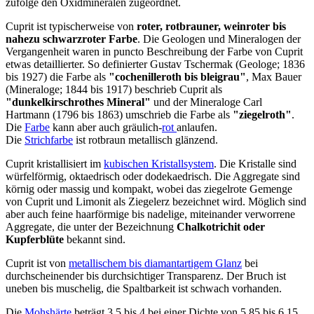
zufolge den Oxidmineralen zugeordnet.
Cuprit ist typischerweise von
roter, rotbrauner, weinroter bis
nahezu schwarzroter Farbe
. Die Geologen und Mineralogen der
Vergangenheit waren in puncto Beschreibung der Farbe von Cuprit
etwas detaillierter. So definierter Gustav Tschermak (Geologe; 1836
bis 1927) die Farbe als
"cochenilleroth bis bleigrau"
, Max Bauer
(Mineraloge; 1844 bis 1917) beschrieb Cuprit als
"dunkelkirschrothes Mineral"
und der Mineraloge Carl
Hartmann (1796 bis 1863) umschrieb die Farbe als
"ziegelroth"
.
Die
Farbe
kann aber auch gräulich-
rot
anlaufen.
Die
Strichfarbe
ist rotbraun metallisch glänzend.
Cuprit kristallisiert im
kubischen Kristallsystem
. Die Kristalle sind
würfelförmig, oktaedrisch oder dodekaedrisch. Die Aggregate sind
körnig oder massig und kompakt, wobei das ziegelrote Gemenge
von Cuprit und Limonit als Ziegelerz bezeichnet wird. Möglich sind
aber auch feine haarförmige bis nadelige, miteinander verworrene
Aggregate, die unter der Bezeichnung
Chalkotrichit oder
Kupferblüte
bekannt sind.
Cuprit ist von
metallischem bis diamantartigem Glanz
bei
durchscheinender bis durchsichtiger Transparenz. Der Bruch ist
uneben bis muschelig, die Spaltbarkeit ist schwach vorhanden.
Die
Mohshärte
beträgt 3,5 bis 4 bei einer Dichte von 5,85 bis 6,15