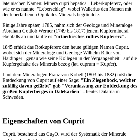
lateinischen Namen: Minera cupri hepatica - Leberkupfererz, oder
wie er es nannte: "Leberschlag", wobei Wallerius den Namen mit
der leberfarbenen Optik des Minerals begründete.
Einige Jahre später, 1785, nahm sich der Geologe und Mineraloge
Abraham Gottlob Werner (1749 bis 1817) jenem Kupfermineral
ebenfalls an und taufte es
"octaedrisches rothes Kupfererz"
.
1845 erhielt das Rotkupfererz den heute gültigen Namen Cuprit,
wobei sich der Mineraloge und Geologe Wilhelm Ritter von
Haidinger - genau wie seine Kollegen in der Vergangenheit - auf die
Kupfergehalte des Minerals bezog (lat. cuprum = Kupfer).
Laut dem Mineralogen Franz von Kobell (1803 bis 1882) fußt die
Entdeckung von Cuprit auf einer Sage:
"Ein Ziegenbock, welcher
zufällig davon gefärbt" gab "Veranlassung zur Entdeckung des
großen Kupferberges in Dalekarlien"
- heute: Dalarna in
Schweden.
Eigenschaften von Cuprit
Cuprit, bestehend aus Cu
O, wird der Systematik der Minerale
2