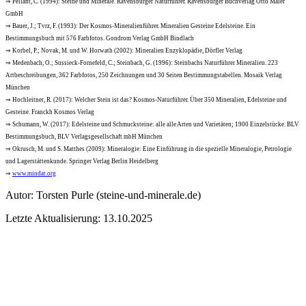
⇒ Pellant, C. (1994): Steine und Minerale. Ravensburger Naturführer. Ravensburger Buchverlag Otto Maier
GmbH
⇒ Bauer, J.; Tvrz, F. (1993): Der Kosmos-Mineralienführer. Mineralien Gesteine Edelsteine. Ein
Bestimmungsbuch mit 576 Farbfotos. Gondrom Verlag GmbH Bindlach
⇒ Korbel, P.; Novak, M. und W. Horwath (2002): Mineralien Enzyklopädie, Dörfler Verlag
⇒ Medenbach, O.; Sussieck-Fornefeld, C.; Steinbach, G. (1996): Steinbachs Naturführer Mineralien. 223
Artbeschreibungen, 362 Farbfotos, 250 Zeichnungen und 30 Seiten Bestimmungstabellen. Mosaik Verlag
München
⇒ Hochleitner, R. (2017): Welcher Stein ist das? Kosmos-Naturführer. Über 350 Mineralien, Edelsteine und
Gesteine. Franckh Kosmos Verlag
⇒ Schumann, W. (2017): Edelsteine und Schmucksteine: alle alle Arten und Varietäten; 1900 Einzelstücke. BLV
Bestimmungsbuch, BLV Verlagsgesellschaft mbH München
⇒ Okrusch, M. und S. Matthes (2009): Mineralogie: Eine Einführung in die spezielle Mineralogie, Petrologie
und Lagerstättenkunde. Springer Verlag Berlin Heidelberg
⇒
www.mindat.org
Autor:
Torsten Purle
(steine-und-minerale.de)
Letzte Aktualisierung: 13.10.2025