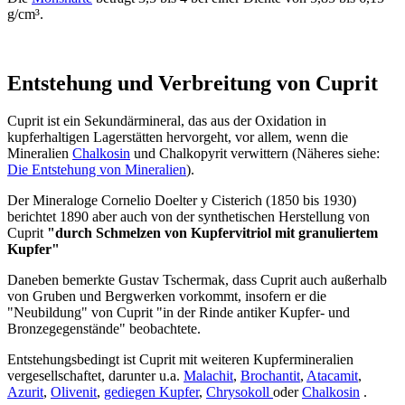
g/cm³.
Entstehung und Verbreitung von Cuprit
Cuprit ist ein Sekundärmineral, das aus der Oxidation in
kupferhaltigen Lagerstätten hervorgeht, vor allem, wenn die
Mineralien
Chalkosin
und Chalkopyrit verwittern (Näheres siehe:
Die Entstehung von Mineralien
).
Der Mineraloge Cornelio Doelter y Cisterich (1850 bis 1930)
berichtet 1890 aber auch von der synthetischen Herstellung von
Cuprit
"durch Schmelzen von Kupfervitriol mit granuliertem
Kupfer"
Daneben bemerkte Gustav Tschermak, dass Cuprit auch außerhalb
von Gruben und Bergwerken vorkommt, insofern er die
"Neubildung" von Cuprit "in der Rinde antiker Kupfer- und
Bronzegegenstände" beobachtete.
Entstehungsbedingt ist Cuprit mit weiteren Kupfermineralien
vergesellschaftet, darunter u.a.
Malachit
,
Brochantit
,
Atacamit
,
Azurit
,
Olivenit
,
gediegen Kupfer
,
Chrysokoll
oder
Chalkosin
.