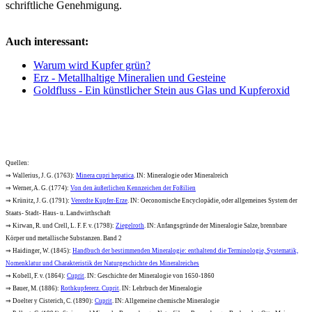
schriftliche Genehmigung.
Auch interessant:
Warum wird Kupfer grün?
Erz - Metallhaltige Mineralien und Gesteine
Goldfluss - Ein künstlicher Stein aus Glas und Kupferoxid
Quellen:
⇒ Wallerius, J. G. (1763):
Minera cupri hepatica
. IN: Mineralogie oder Mineralreich
⇒ Werner, A. G. (1774):
Von den äußerlichen Kennzeichen der Foßilien
⇒ Krünitz, J. G. (1791):
Vererdte Kupfer-Erze
. IN: Oeconomische Encyclopädie, oder allgemeines System der
Staats- Stadt- Haus- u. Landwirthschaft
⇒ Kirwan, R. und Crell, L. F. F. v. (1798):
Ziegelroth
. IN: Anfangsgründe der Mineralogie Salze, brennbare
Körper und metallische Substanzen. Band 2
⇒ Haidinger, W. (1845):
Handbuch der bestimmenden Mineralogie: enthaltend die Terminologie, Systematik,
Nomenklatur und Charakteristik der Naturgeschichte des Mineralreiches
⇒ Kobell, F. v. (1864):
Cuprit
. IN: Geschichte der Mineralogie von 1650-1860
⇒ Bauer, M. (1886):
Rothkupfererz. Cuprit
. IN: Lehrbuch der Mineralogie
⇒ Doelter y Cisterich, C. (1890):
Cuprit
. IN: Allgemeine chemische Mineralogie