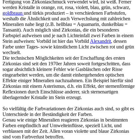
Fertigung von Zirkoniaschmuck verwendet wird, ist weiß. Ferner
werden Kristalle in orange, rot, rosa, violett, blau, grün, schwarz,
goldbraun
und türkis produziert – in verschiedenen Farbstufen,
weshalb die Ähnlichkeit und auch Verwechslung mit zahlreichen
Mineralien nahe liegt (z.B. hellblau = Aquamarin, dunkelblau =
Tansanit). Auch möglich sind Zirkonias, die ein besonderes
Farbspiel aufweisen und je nach Lichteinfall zwei Farben in einem
Stein aufweisen: Vorbild ist hier das Vorbild
Alexandrit
, dessen
Farbe unter Tages- sowie künstlichem Licht zwischen rot und grün
wechselt.
Die technischen Möglichkeiten seit der Erschaffung des ersten
Zirkonias sind seit den 1970er Jahren soweit fortgeschritten, dass
sogar absichtlich kleinere Fehler wie Gasbläschen oder Risse
eingearbeitet werden, um die damit einhergehenden optischen
Effekte einiger Mineralien nachzuahmen. Ein Beispiel hierfür sind
Zirkonias mit einem Asterismus, d.h. ein Effekt, der sternenförmige
Reflexionen durch Einschlüsse anderer, sich sternenartigen
überlagernder Kristalle im Stein erzeugt.
So vielfältig die Farbvariationen der Zirkonias auch sind, so gibt es
Unterschiede in der Beständigkeit der Farben.
Genau wie einige Mineralien reagieren Zirkonias in bestimmten
Farben empfindlich auf Umwelteinflüsse, speziell Licht, und
verblassen mit der Zeit. Allen voran violette und blaue Zirkonias
sind vom Farbverlust betroffen.