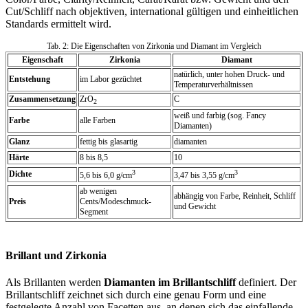
Cut/Schliff nach objektiven, international gültigen und einheitlichen
Standards ermittelt wird.
Tab. 2: Die Eigenschaften von Zirkonia und Diamant im Vergleich
Eigenschaft
Zirkonia
Diamant
natürlich, unter hohen Druck- und
Entstehung
im Labor gezüchtet
Temperaturverhältnissen
Zusammensetzung
ZrO
C
2
weiß und farbig (sog. Fancy
Farbe
alle Farben
Diamanten)
Glanz
fettig bis glasartig
diamanten
Härte
8 bis 8,5
10
3
3
Dichte
5,6 bis 6,0 g/cm
3,47 bis 3,55 g/cm
ab wenigen
abhängig von Farbe, Reinheit, Schliff
Preis
Cents/Modeschmuck-
und Gewicht
Segment
Brillant und Zirkonia
Als Brillanten werden
Diamanten im Brillantschliff
definiert. Der
Brillantschliff zeichnet sich durch eine genau Form und eine
festgelegte Anzahl von Facetten aus, an denen sich das einfallende