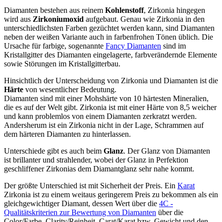
Diamanten bestehen aus reinem
Kohlenstoff
, Zirkonia hingegen
wird aus
Zirkoniumoxid
aufgebaut. Genau wie Zirkonia in den
unterschiedlichsten Farben gezüchtet werden kann, sind Diamanten
neben der weißen Variante auch in farbenfrohen Tönen üblich. Die
Ursache für farbige, sogenannte
Fancy Diamanten
sind im
Kristallgitter des Diamanten eingelagerte, farbverändernde Elemente
sowie Störungen im Kristallgitterbau.
Hinsichtlich der Unterscheidung von Zirkonia und Diamanten ist die
Härte
von wesentlicher Bedeutung.
Diamanten sind mit einer Mohshärte von 10 härtesten Mineralien,
die es auf der Welt gibt. Zirkonia ist mit einer Härte von 8,5 weicher
und kann problemlos von einem Diamanten zerkratzt werden.
Andersherum ist ein Zirkonia nicht in der Lage, Schrammen auf
dem härteren Diamanten zu hinterlassen.
Unterschiede gibt es auch beim
Glanz
. Der Glanz von Diamanten
ist brillanter und strahlender, wobei der Glanz in Perfektion
geschliffener Zirkonias dem Diamantglanz sehr nahe kommt.
Der größte Unterschied ist mit Sicherheit der Preis. Ein
Karat
Zirkonia ist zu einem weitaus geringerem Preis zu bekommen als ein
gleichgewichtiger Diamant, dessen Wert über die
4C -
Qualitätskriterien zur Bewertung von Diamanten
über die
Color/Farbe, Clarity/Reinheit, Carat/Karat bzw. Gewicht und den