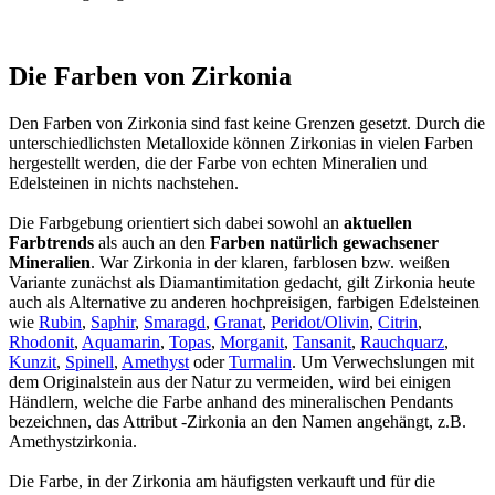
Die Farben von Zirkonia
Den Farben von Zirkonia sind fast keine Grenzen gesetzt. Durch die
unterschiedlichsten Metalloxide können Zirkonias in vielen Farben
hergestellt werden, die der Farbe von echten Mineralien und
Edelsteinen in nichts nachstehen.
Die Farbgebung orientiert sich dabei sowohl an
aktuellen
Farbtrends
als auch an den
Farben natürlich gewachsener
Mineralien
. War Zirkonia in der klaren, farblosen bzw. weißen
Variante zunächst als Diamantimitation gedacht, gilt Zirkonia heute
auch als Alternative zu anderen hochpreisigen, farbigen Edelsteinen
wie
Rubin
,
Saphir
,
Smaragd
,
Granat
,
Peridot/Olivin
,
Citrin
,
Rhodonit
,
Aquamarin
,
Topas
,
Morganit
,
Tansanit
,
Rauchquarz
,
Kunzit
,
Spinell
,
Amethyst
oder
Turmalin
. Um Verwechslungen mit
dem Originalstein aus der Natur zu vermeiden, wird bei einigen
Händlern, welche die Farbe anhand des mineralischen Pendants
bezeichnen, das Attribut -Zirkonia an den Namen angehängt, z.B.
Amethystzirkonia.
Die Farbe, in der Zirkonia am häufigsten verkauft und für die