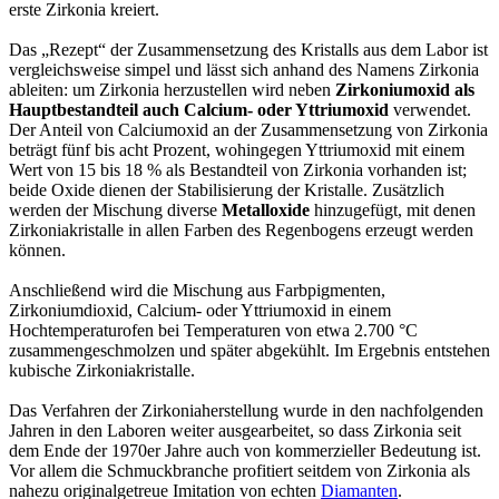
erste Zirkonia kreiert.
Das „Rezept“ der Zusammensetzung des Kristalls aus dem Labor ist
vergleichsweise simpel und lässt sich anhand des Namens Zirkonia
ableiten: um Zirkonia herzustellen wird neben
Zirkoniumoxid als
Hauptbestandteil auch Calcium- oder Yttriumoxid
verwendet.
Der Anteil von Calciumoxid an der Zusammensetzung von Zirkonia
beträgt fünf bis acht Prozent, wohingegen Yttriumoxid mit einem
Wert von 15 bis 18 % als Bestandteil von Zirkonia vorhanden ist;
beide Oxide dienen der Stabilisierung der Kristalle. Zusätzlich
werden der Mischung diverse
Metalloxide
hinzugefügt, mit denen
Zirkoniakristalle in allen Farben des Regenbogens erzeugt werden
können.
Anschließend wird die Mischung aus Farbpigmenten,
Zirkoniumdioxid, Calcium- oder Yttriumoxid in einem
Hochtemperaturofen bei Temperaturen von etwa 2.700 °C
zusammengeschmolzen und später abgekühlt. Im Ergebnis entstehen
kubische Zirkoniakristalle.
Das Verfahren der Zirkoniaherstellung wurde in den nachfolgenden
Jahren in den Laboren weiter ausgearbeitet, so dass Zirkonia seit
dem Ende der 1970er Jahre auch von kommerzieller Bedeutung ist.
Vor allem die Schmuckbranche profitiert seitdem von Zirkonia als
nahezu originalgetreue Imitation von echten
Diamanten
.