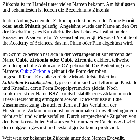
Zirkonia ist im Handel unter vielen Namen bekannt. Am häufigsten
und bekanntesten ist jedoch die Bezeichnung Zirkonia.
In den Anfangszeiten der Zirkoniaproduktion war der Name
Fianit
oder auch Phianit
geläufig. Angelehnt wurde der Name an den Ort
der Erschaffung des Kunstkristalls: das Lebedew Institut an der
Russischen Akademie für Wissenschaften; engl.
Ph
ysical
I
nstitute of
the
A
cademy of Sciences, das mit Phian oder Fian abgekürzt wird.
Im Schmuckbereich hat sich in der Vergangenheit zunehmend der
Name
Cubic Zirkonia oder Cubic Zirconia
etabliert, teilweise
wird lediglich die Abkürzung
CZ
gebruacht. Die Bedeutung des
Namens
Cubic Zirkonia
geht auf die Form der rohen,
ungeschliffenen Kristalle zurück. Zirkonia kristallisiert im
kubischen Kristallsystem
; typisch dafür sind würfelförmige Kristalle
und Kristalle, deren Form Doppelpyramiden gleicht. Noch
konkreter ist der Name
KSZ
: kubisch stabilisiertes Zirkoniumoxid.
Diese Bezeichnung ermöglicht sowohl Rückschlüsse auf die
Zusammensetzung als auch entfernt auf das Verfahren der
Herstellung. Zirkoniumoxid ist unter normalen Umweltbedingungen
nicht stabil und würde zerfallen. Durch entsprechende Zugaben von
den bereits erwähnten Substanzen Ytttrium- oder Calciumoxid wird
dem entgegen gewirkt und beständiger Zirkonia produziert.
Weit weniger bekannt ist Zirkonia unter dem Namen
Djevalit
.