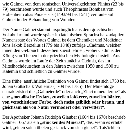
wie Galmei von dem römischen Universalgelehrten Plinius (23 bis
79) beschrieben wurde und auch Theophrastus Bombast von
Hohenheim alias Paracelsus (1493/94 bis 1541) vertraute auf
Galmei in der Behandlung von Wunden.
Der Name Galmei stammt ursprünglich aus dem griechischen
Vokabular und wurde später im lateinischen Sprachschatz adaptiert.
Namenspate des Wortes Galmei ist dem Chemiker und Mediziner
Jöns Jakob Berzelius (1779 bis 1848) zufolge „Cadmus, welcher
ihnen den Gebrauch desselben zuerst lehrte“, wobei Cadmus der
König von Theben in der griechischen Mythologie darstellt. Aus
Cadmus wurde im Laufe der Zeit zunächst Cadmia, das im
Mittelhochdeutschen in den Jahren zwischen 1050 und 1500 zu
Kalemin und schließlich zu Galmei wurde.
Eine frühe, ausführliche Definition von Galmei findet sich 1750 bei
Johan Gottschalk Wallerius (1709 bis 1785). Der Mineraloge
charakterisiert die „Galmeierde“ oder auch „Zinci minera terrae“ als
eine
„metallische Erdart, zuweilen lokkerer, zuweilen härter,
von verschiedener Farbe, doch meist gelblich oder braun, und
gleichsam als von Natur vermodert oder verwittert“
.
Der Apotheker Johann Rudolph Glauber (1604 bis 1670) beschrieb
Galmei 1667 als ein
„stinckendes Mineral“
, das, wenn es erhitzt
wird, „einen solch übelen gestanck von sich giebet“. Tatsächlich