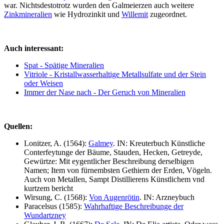
war. Nichtsdestotrotz wurden den Galmeierzen auch weitere
Zinkmineralien
wie Hydrozinkit und
Willemit
zugeordnet.
Auch interessant:
Spat - Spätige Mineralien
Vitriole - Kristallwasserhaltige Metallsulfate und der Stein
oder Weisen
Immer der Nase nach - Der Geruch von Mineralien
Quellen:
Lonitzer, A. (1564):
Galmey
. IN: Kreuterbuch Künstliche
Conterfeytunge der Bäume, Stauden, Hecken, Getreyde,
Gewürtze: Mit eygentlicher Beschreibung derselbigen
Namen; Item von fürnembsten Gethiern der Erden, Vögeln.
Auch von Metallen, Sampt Distillierens Künstlichem vnd
kurtzem bericht
Wirsung, C. (1568):
Von Augenrötin
. IN: Arzneybuch
Paracelsus (1585):
Wahrhaftige Beschreibunge der
Wundartzney