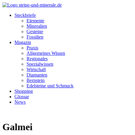
Steckbriefe
Elemente
Mineralien
Gesteine
Fossilien
Magazin
Praxis
Allgemeines Wissen
Regionales
Spezialwissen
Wirtschaft
Diamanten
Bernstein
Edelsteine und Schmuck
Shopping
Glossar
News
Galmei