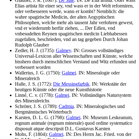
Glauber, J. R. (1667):
De Sale
. IN: De Elia artista. Oder wass
Elias artista für einer sey, vnd wass er in der Welt reformiren,
oder verbesseren werde, wann er kombt? Nemblich: die
wahre spagirische Medicin, der alten Aegyptischen
Philosophen, welche mehr als tausent Jahr verlohren gewest,
vnd er wiederumb herfür ziehen, ... Der Edlen, vnd
vnbesudelten Reynen spagirischen medicin Liebhabessen
zugefallen, beschrieden, vnd an tag gegeben Durch Johan
Rudolph Glauber
Zedler, H. J. (1735):
Galmey
. IN: Grosses vollständiges
Universal-Lexicon aller Wissenschaften und Künste, welche
bisshero durch menschlichen Verstand und Witz erfunden und
verbessert worden
Wallerius, J. G. (1750):
Galmei
. IN: Mineralogie oder
Mineralreich
Halle, J. S. (1772):
Die Messingfarbik
. IN: Werkstäte der
heutigen Künste oder die neue Kunsthistorie
Linné, C. v. (1778):
Galmei
. IN: Vollständiges Natursystem
des Mineralreichs
Schröter, J. S. (1789):
Cadmia
. IN: Mineralogisches und
Bergmännisches Wörterbuch
Karsten, D. L. G. (1798):
Galmei
. IN: Museum Leskeanum,
regnum animale (regnum minerale) quod ordine systematico
disposuit atque descripsit D.L. Gustavus Karsten
Mohs, F. (1804):
Galmei
. IN: Des Herrn Jac. Fried. von der