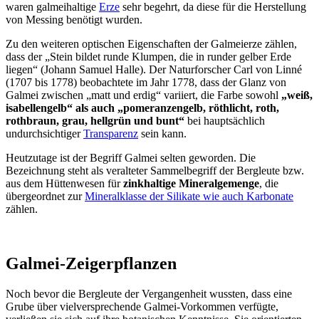
waren galmeihaltige
Erze
sehr begehrt, da diese für die Herstellung
von Messing benötigt wurden.
Zu den weiteren optischen Eigenschaften der Galmeierze zählen,
dass der „Stein bildet runde Klumpen, die in runder gelber Erde
liegen“ (Johann Samuel Halle). Der Naturforscher Carl von Linné
(1707 bis 1778) beobachtete im Jahr 1778, dass der Glanz von
Galmei zwischen „matt und erdig“ variiert, die Farbe sowohl
„weiß,
isabellengelb“ als auch „pomeranzengelb, röthlicht, roth,
rothbraun, grau, hellgrün und bunt“
bei hauptsächlich
undurchsichtiger
Transparenz
sein kann.
Heutzutage ist der Begriff Galmei selten geworden. Die
Bezeichnung steht als veralteter Sammelbegriff der Bergleute bzw.
aus dem Hüttenwesen für
zinkhaltige Mineralgemenge
, die
übergeordnet zur
Mineralklasse der Silikate wie auch Karbonate
zählen.
Galmei-Zeigerpflanzen
Noch bevor die Bergleute der Vergangenheit wussten, dass eine
Grube über vielversprechende Galmei-Vorkommen verfügte,