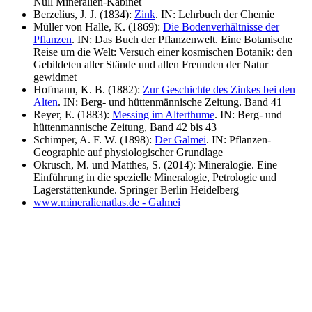
Null Mineralien-Kabinet
Berzelius, J. J. (1834):
Zink
. IN: Lehrbuch der Chemie
Müller von Halle, K. (1869):
Die Bodenverhältnisse der
Pflanzen
. IN: Das Buch der Pflanzenwelt. Eine Botanische
Reise um die Welt: Versuch einer kosmischen Botanik: den
Gebildeten aller Stände und allen Freunden der Natur
gewidmet
Hofmann, K. B. (1882):
Zur Geschichte des Zinkes bei den
Alten
. IN: Berg- und hüttenmännische Zeitung. Band 41
Reyer, E. (1883):
Messing im Alterthume
. IN: Berg- und
hüttenmannische Zeitung, Band 42 bis 43
Schimper, A. F. W. (1898):
Der Galmei
. IN: Pflanzen-
Geographie auf physiologischer Grundlage
Okrusch, M. und Matthes, S. (2014): Mineralogie. Eine
Einführung in die spezielle Mineralogie, Petrologie und
Lagerstättenkunde. Springer Berlin Heidelberg
www.mineralienatlas.de - Galmei