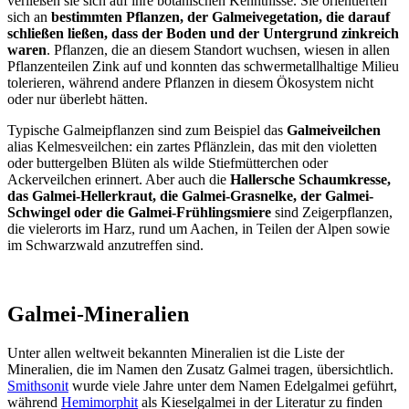
verließen sie sich auf ihre botanischen Kenntnisse. Sie orientierten
sich an
bestimmten Pflanzen, der Galmeivegetation, die darauf
schließen ließen, dass der Boden und der Untergrund zinkreich
waren
. Pflanzen, die an diesem Standort wuchsen, wiesen in allen
Pflanzenteilen Zink auf und konnten das schwermetallhaltige Milieu
tolerieren, während andere Pflanzen in diesem Ökosystem nicht
oder nur überlebt hätten.
Typische Galmeipflanzen sind zum Beispiel das
Galmeiveilchen
alias Kelmesveilchen: ein zartes Pflänzlein, das mit den violetten
oder buttergelben Blüten als wilde Stiefmütterchen oder
Ackerveilchen erinnert. Aber auch die
Hallersche Schaumkresse,
das Galmei-Hellerkraut, die Galmei-Grasnelke, der Galmei-
Schwingel oder die Galmei-Frühlingsmiere
sind Zeigerpflanzen,
die vielerorts im Harz, rund um Aachen, in Teilen der Alpen sowie
im Schwarzwald anzutreffen sind.
Galmei-Mineralien
Unter allen weltweit bekannten Mineralien ist die Liste der
Mineralien, die im Namen den Zusatz Galmei tragen, übersichtlich.
Smithsonit
wurde viele Jahre unter dem Namen Edelgalmei geführt,
während
Hemimorphit
als Kieselgalmei in der Literatur zu finden