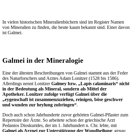
In vielen historischen Mineralienbüchern sind im Register Namen
von Mineralien zu finden, die heute kaum bekannt sind. Einer davon
ist Galmei.
Galmei in der Mineralogie
Eine der ältesten Beschreibungen von Galmei stammt aus der Feder
des Naturforschers und Arztes Adam Lonitzer (1528 bis 1586).
Allerdings nennt Lonitzer
Galmey bzw. „Lapis calaminaris“ nicht
in der Bedeutung als Mineral, sondern als Mittel der
Apotheker. Lonitzer zufolge verfügt Galmei über die
„eygenschaft ist zusammenzuziehen, reinigen, böse geschwer
und wunden zur heylung zubringen“
.
Doch auch schon Jahrhunderte zuvor gehörten Galmei-Pflaster zum
Repertoire der Ärzte. So arbeitete schon der griechische Arzt
Pedanios Dioskurides, der im 1. Jahrhundert n. Chr. lebte, mit
Galmei als Arznei zur Unterstützung der Wundheilung
; genau