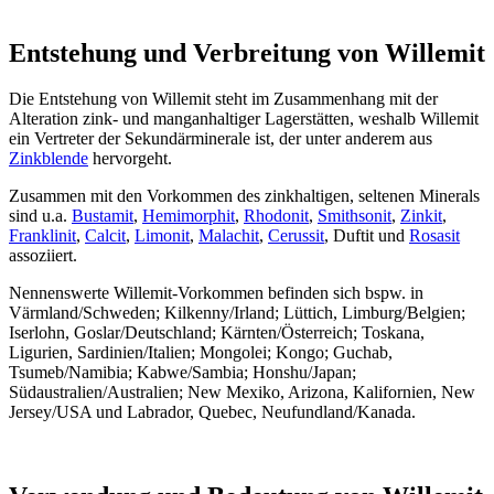
Entstehung und Verbreitung von Willemit
Die Entstehung von Willemit steht im Zusammenhang mit der
Alteration zink- und manganhaltiger Lagerstätten, weshalb Willemit
ein Vertreter der Sekundärminerale ist, der unter anderem aus
Zinkblende
hervorgeht.
Zusammen mit den Vorkommen des zinkhaltigen, seltenen Minerals
sind u.a.
Bustamit
,
Hemimorphit
,
Rhodonit
,
Smithsonit
,
Zinkit
,
Franklinit
,
Calcit
,
Limonit
,
Malachit
,
Cerussit
, Duftit und
Rosasit
assoziiert.
Nennenswerte Willemit-Vorkommen befinden sich bspw. in
Värmland/Schweden; Kilkenny/Irland; Lüttich, Limburg/Belgien;
Iserlohn, Goslar/Deutschland; Kärnten/Österreich; Toskana,
Ligurien, Sardinien/Italien; Mongolei; Kongo; Guchab,
Tsumeb/Namibia; Kabwe/Sambia; Honshu/Japan;
Südaustralien/Australien; New Mexiko, Arizona, Kalifornien, New
Jersey/USA und Labrador, Quebec, Neufundland/Kanada.