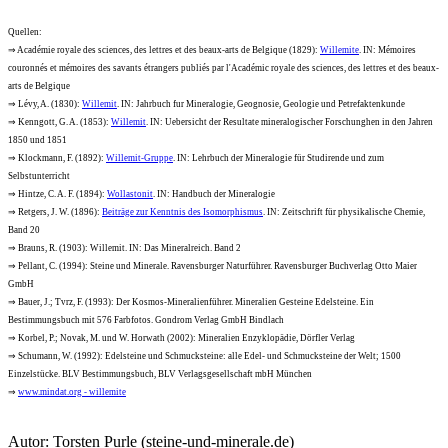
Quellen:
⇒ Académie royale des sciences, des lettres et des beaux-arts de Belgique (1829):
Willemite
. IN: Mémoires
couronnés et mémoires des savants étrangers publiés par l'Académic royale des sciences, des lettres et des beaux-
arts de Belgique
⇒ Lévy, A. (1830):
Willemit
. IN: Jahrbuch fur Mineralogie, Geognosie, Geologie und Petrefaktenkunde
⇒ Kenngott, G. A. (1853):
Willemit
. IN: Uebersicht der Resultate mineralogischer Forschunghen in den Jahren
1850 und 1851
⇒ Klockmann, F. (1892):
Willemit-Gruppe
. IN: Lehrbuch der Mineralogie für Studirende und zum
Selbstunterricht
⇒ Hintze, C. A. F. (1894):
Wollastonit
. IN: Handbuch der Mineralogie
⇒ Retgers, J. W. (1896):
Beiträge zur Kenntnis des Isomorphismus
. IN: Zeitschrift für physikalische Chemie,
Band 20
⇒ Brauns, R. (1903): Willemit. IN: Das Mineralreich. Band 2
⇒ Pellant, C. (1994): Steine und Minerale. Ravensburger Naturführer. Ravensburger Buchverlag Otto Maier
GmbH
⇒ Bauer, J.; Tvrz, F. (1993): Der Kosmos-Mineralienführer. Mineralien Gesteine Edelsteine. Ein
Bestimmungsbuch mit 576 Farbfotos. Gondrom Verlag GmbH Bindlach
⇒ Korbel, P.; Novak, M. und W. Horwath (2002): Mineralien Enzyklopädie, Dörfler Verlag
⇒ Schumann, W. (1992): Edelsteine und Schmucksteine: alle Edel- und Schmucksteine der Welt; 1500
Einzelstücke. BLV Bestimmungsbuch, BLV Verlagsgesellschaft mbH München
⇒
www.mindat.org - willemite
Autor:
Torsten Purle
(steine-und-minerale.de)