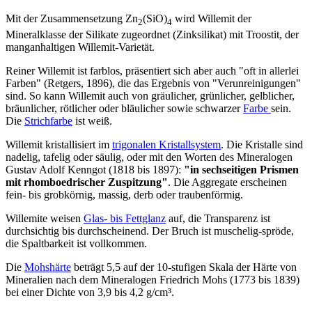
Mit der Zusammensetzung Zn
(SiO)
wird Willemit der
2
4
Mineralklasse der Silikate zugeordnet (Zinksilikat) mit Troostit, der
manganhaltigen Willemit-Varietät.
Reiner Willemit ist farblos, präsentiert sich aber auch "oft in allerlei
Farben" (Retgers, 1896), die das Ergebnis von "Verunreinigungen"
sind. So kann Willemit auch von gräulicher, grünlicher, gelblicher,
bräunlicher, rötlicher oder bläulicher sowie schwarzer
Farbe
sein.
Die
Strichfarbe
ist weiß.
Willemit kristallisiert im
trigonalen Kristallsystem
. Die Kristalle sind
nadelig, tafelig oder säulig, oder mit den Worten des Mineralogen
Gustav Adolf Kenngot (1818 bis 1897):
"in sechseitigen Prismen
mit rhomboedrischer Zuspitzung"
. Die Aggregate erscheinen
fein- bis grobkörnig, massig, derb oder traubenförmig.
Willemite weisen
Glas- bis Fettglanz
auf, die Transparenz ist
durchsichtig bis durchscheinend. Der Bruch ist muschelig-spröde,
die Spaltbarkeit ist vollkommen.
Die
Mohshärte
beträgt 5,5 auf der 10-stufigen Skala der Härte von
Mineralien nach dem Mineralogen Friedrich Mohs (1773 bis 1839)
bei einer Dichte von 3,9 bis 4,2 g/cm³.