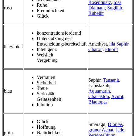
Rosenquarz
,
rosa
Ruhe
rosa
Diamant
,
Sugilith,
Freundlichkeit
Rubellit
Glück
konzentrationsfördernd
Unterstützung der
Entscheidungsbereitschaft
Amethyst,
lila Saphir,
lila/violett
Intelligenz
Charoit,
Fluorit
Weisheit
Vergebung
Vertrauen
Saphir,
Tansanit
,
Sicherheit
Lapislazuli,
Treue
blau
Aquamarin
,
Seriösität
Chalcedon
,
Azurit
,
Gelassenheit
Blautopas
Intuition
Glück
Smaragd,
Dioptas
,
Hoffnung
grüner Achat
,
Jade
,
grün
Natürlichkeit
Peridot
/
Olivin,