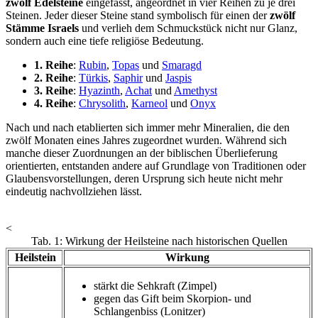
zwölf Edelsteine
eingefasst, angeordnet in vier Reihen zu je drei
Steinen. Jeder dieser Steine stand symbolisch für einen der
zwölf
Stämme Israels
und verlieh dem Schmuckstück nicht nur Glanz,
sondern auch eine tiefe religiöse Bedeutung.
1. Reihe
:
Rubin
,
Topas
und
Smaragd
2. Reihe
:
Türkis
,
Saphir
und
Jaspis
3. Reihe
:
Hyazinth
,
Achat
und
Amethyst
4. Reihe
:
Chrysolith
,
Karneol
und
Onyx
Nach und nach etablierten sich immer mehr Mineralien, die den
zwölf Monaten eines Jahres zugeordnet wurden. Während sich
manche dieser Zuordnungen an der biblischen Überlieferung
orientierten, entstanden andere auf Grundlage von Traditionen oder
Glaubensvorstellungen, deren Ursprung sich heute nicht mehr
eindeutig nachvollziehen lässt.
<
Tab. 1: Wirkung der Heilsteine nach historischen Quellen
Heilstein
Wirkung
stärkt die Sehkraft (Zimpel)
gegen das Gift beim Skorpion- und
Schlangenbiss (Lonitzer)