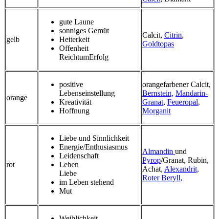
gute Laune
sonniges Gemüt
Calcit,
Citrin
,
gelb
Heiterkeit
Goldtopas
Offenheit
ReichtumErfolg
positive
orangefarbener Calcit,
Lebenseinstellung
Bernstein,
Mandarin-
orange
Kreativität
Granat
,
Feueropal
,
Hoffnung
Morganit
Liebe und Sinnlichkeit
Energie/Enthusiasmus
Almandin
und
Leidenschaft
Pyrop
/Granat, Rubin,
rot
Leben
Achat,
Alexandrit,
Liebe
Roter Beryll,
im Leben stehend
Mut
Weiblichkeit