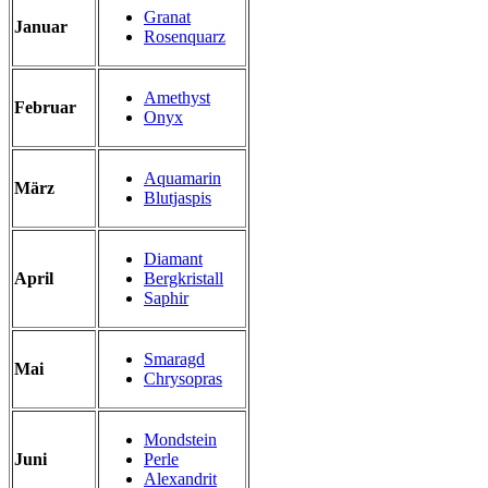
Granat
Januar
Rosenquarz
Amethyst
Februar
Onyx
Aquamarin
März
Blutjaspis
Diamant
April
Bergkristall
Saphir
Smaragd
Mai
Chrysopras
Mondstein
Juni
Perle
Alexandrit