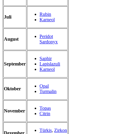
Rubin
Juli
Karneol
Peridot
August
Sardonyx
Saphir
September
Lapislazuli
Karneol
Opal
Oktober
Turmalin
Topas
November
Citrin
Türkis
,
Zirkon
Dezember