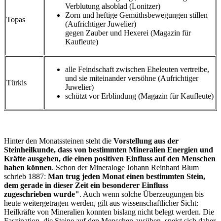
Verblutung alsoblad (Lonitzer)
Zorn und heftige Gemüthsbewegungen stillen
Topas
(Aufrichtiger Juwelier)
gegen Zauber und Hexerei (Magazin für
Kaufleute)
alle Feindschaft zwischen Eheleuten vertreibe,
und sie miteinander versöhne (Aufrichtiger
Türkis
Juwelier)
schützt vor Erblindung (Magazin für Kaufleute)
Hinter den Monatssteinen steht die
Vorstellung aus der
Steinheilkunde, dass von bestimmten Mineralien Energien und
Kräfte ausgehen, die einen positiven Einfluss auf den Menschen
haben können
. Schon der Mineraloge Johann Reinhard Blum
schrieb 1887:
Man trug jeden Monat einen bestimmten Stein,
dem gerade in dieser Zeit ein besonderer Einfluss
zugeschrieben wurde"
. Auch wenn solche Überzeugungen bis
heute weitergetragen werden, gilt aus wissenschaftlicher Sicht:
Heilkräfte von Mineralien konnten bislang nicht belegt werden. Die
Faszination, die Steine auf den Menschen ausüben, speist sich daher