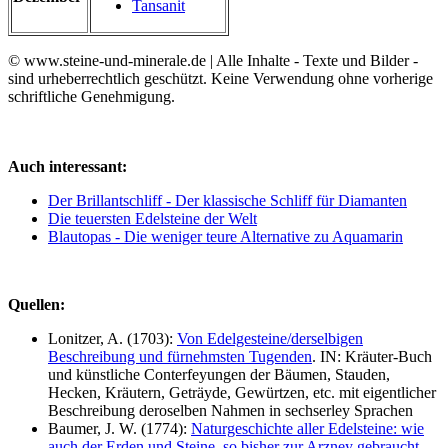
Tansanit
© www.steine-und-minerale.de | Alle Inhalte - Texte und Bilder -
sind urheberrechtlich geschützt. Keine Verwendung ohne vorherige
schriftliche Genehmigung.
Auch interessant:
Der Brillantschliff - Der klassische Schliff für Diamanten
Die teuersten Edelsteine der Welt
Blautopas - Die weniger teure Alternative zu Aquamarin
Quellen:
Lonitzer, A. (1703):
Von Edelgesteine/derselbigen
Beschreibung und fürnehmsten Tugenden
. IN: Kräuter-Buch
und künstliche Conterfeyungen der Bäumen, Stauden,
Hecken, Kräutern, Geträyde, Gewürtzen, etc. mit eigentlicher
Beschreibung deroselben Nahmen in sechserley Sprachen
Baumer, J. W. (1774):
Naturgeschichte aller Edelsteine: wie
auch der Erden und Steine, so bisher zur Arzney gebraucht