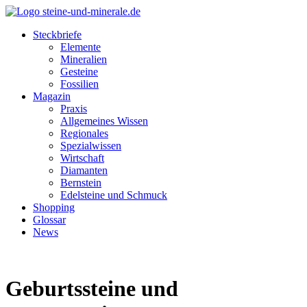
Steckbriefe
Elemente
Mineralien
Gesteine
Fossilien
Magazin
Praxis
Allgemeines Wissen
Regionales
Spezialwissen
Wirtschaft
Diamanten
Bernstein
Edelsteine und Schmuck
Shopping
Glossar
News
Geburtssteine und