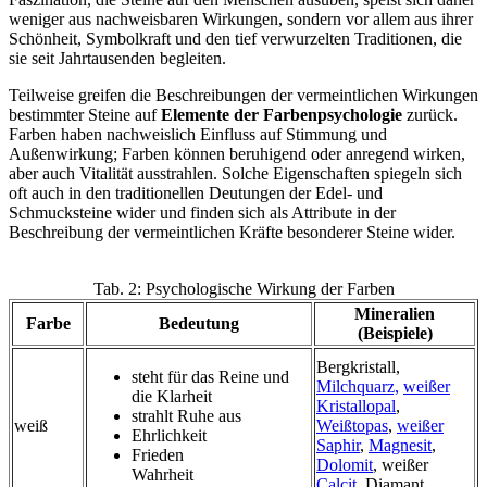
weniger aus nachweisbaren Wirkungen, sondern vor allem aus ihrer
Schönheit, Symbolkraft und den tief verwurzelten Traditionen, die
sie seit Jahrtausenden begleiten.
Teilweise greifen die Beschreibungen der vermeintlichen Wirkungen
bestimmter Steine auf
Elemente der Farbenpsychologie
zurück.
Farben haben nachweislich Einfluss auf Stimmung und
Außenwirkung; Farben können beruhigend oder anregend wirken,
aber auch Vitalität ausstrahlen. Solche Eigenschaften spiegeln sich
oft auch in den traditionellen Deutungen der Edel- und
Schmucksteine wider und finden sich als Attribute in der
Beschreibung der vermeintlichen Kräfte besonderer Steine wider.
Tab. 2: Psychologische Wirkung der Farben
Mineralien
Farbe
Bedeutung
(Beispiele)
Bergkristall,
steht für das Reine und
Milchquarz,
weißer
die Klarheit
Kristallopal
,
strahlt Ruhe aus
weiß
Weißtopas
,
weißer
Ehrlichkeit
Saphir
,
Magnesit
,
Frieden
Dolomit
, weißer
Wahrheit
Calcit
, Diamant