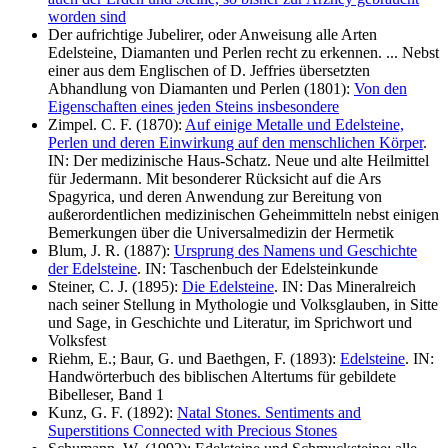
worden sind
Der aufrichtige Jubelirer, oder Anweisung alle Arten
Edelsteine, Diamanten und Perlen recht zu erkennen. ... Nebst
einer aus dem Englischen of D. Jeffries übersetzten
Abhandlung von Diamanten und Perlen (1801):
Von den
Eigenschaften eines jeden Steins insbesondere
Zimpel. C. F. (1870):
Auf einige Metalle und Edelsteine,
Perlen und deren Einwirkung auf den menschlichen Körper
.
IN: Der medizinische Haus-Schatz. Neue und alte Heilmittel
für Jedermann. Mit besonderer Rücksicht auf die Ars
Spagyrica, und deren Anwendung zur Bereitung von
außerordentlichen medizinischen Geheimmitteln nebst einigen
Bemerkungen über die Universalmedizin der Hermetik
Blum, J. R. (1887):
Ursprung des Namens und Geschichte
der Edelsteine
. IN: Taschenbuch der Edelsteinkunde
Steiner, C. J. (1895):
Die Edelsteine
. IN: Das Mineralreich
nach seiner Stellung in Mythologie und Volksglauben, in Sitte
und Sage, in Geschichte und Literatur, im Sprichwort und
Volksfest
Riehm, E.; Baur, G. und Baethgen, F. (1893):
Edelsteine
. IN:
Handwörterbuch des biblischen Altertums für gebildete
Bibelleser, Band 1
Kunz, G. F. (1892):
Natal Stones. Sentiments and
Superstitions Connected with Precious Stones