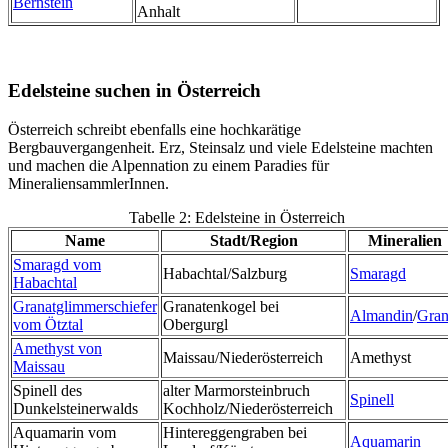
Bernstein
Anhalt
Edelsteine suchen in Österreich
Österreich schreibt ebenfalls eine hochkarätige
Bergbauvergangenheit. Erz, Steinsalz und viele Edelsteine machten
und machen die Alpennation zu einem Paradies für
MineraliensammlerInnen.
Tabelle 2: Edelsteine in Österreich
Name
Stadt/Region
Mineralien
Smaragd vom
Habachtal/Salzburg
Smaragd
Habachtal
Granatglimmerschiefer
Granatenkogel bei
Almandin
/
Gran
vom Ötztal
Obergurgl
Amethyst von
Maissau/Niederösterreich
Amethyst
Maissau
Spinell des
alter Marmorsteinbruch
Spinell
Dunkelsteinerwalds
Kochholz/Niederösterreich
Aquamarin vom
Hintereggengraben bei
Aquamarin