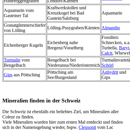
Hintereggengraben
Lendorf/Kärnten
Kraftwerkstollen und
Aquamarin vom
Kreuzkogel bei Bad
Aquamarin
Gasteiner Tal
Gastein/Salzburg
Granatglimmerschiefer
Lölling-Pusygraben/Kärnten
Almandin
von Lölling
Fossilien:
Eichenberg nahe
Schnecken, u.a
Eichenberger Kugeln
Bregenz/Vorarlberg
Turitella,
Baryt
Calcit
, Whewell
Turmalin
vom
Bengelbach bei
Turmalinvarietä
Bengelbach
Niederanna/Niederösterreich
Schörl
Pöttsching am
Anhydrit
und
Gips
aus Pöttsching
See/Burgenland
Gips
Mineralien finden in der Schweiz
Die Schweiz ist ebenfalls ein beliebtes Ziel, um Mineralien aller
Coleur zu finden.
Viele Mineralien wurden hier zum ersten Mal entdeckt und finden
sich in der Namensgebung wieder, bspw.
Cleusonit
vom Lac