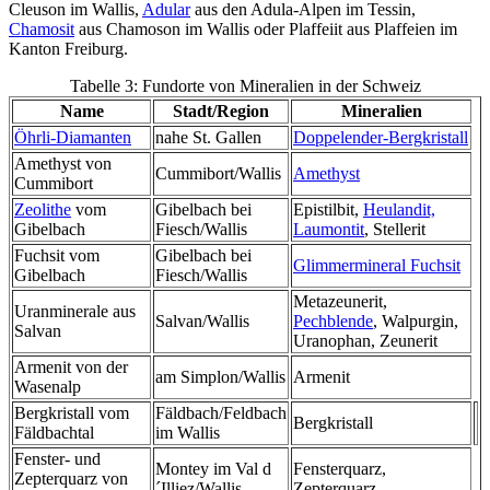
Cleuson im Wallis,
Adular
aus den Adula-Alpen im Tessin,
Chamosit
aus Chamoson im Wallis oder Plaffeiit aus Plaffeien im
Kanton Freiburg.
Tabelle 3: Fundorte von Mineralien in der Schweiz
Name
Stadt/Region
Mineralien
Öhrli-Diamanten
nahe St. Gallen
Doppelender-Bergkristall
Amethyst von
Cummibort/Wallis
Amethyst
Cummibort
Zeolithe
vom
Gibelbach bei
Epistilbit,
Heulandit,
Gibelbach
Fiesch/Wallis
Laumontit
, Stellerit
Fuchsit vom
Gibelbach bei
Glimmermineral
Fuchsit
Gibelbach
Fiesch/Wallis
Metazeunerit,
Uranminerale aus
Salvan/Wallis
Pechblende
, Walpurgin,
Salvan
Uranophan, Zeunerit
Armenit von der
am Simplon/Wallis
Armenit
Wasenalp
Bergkristall vom
Fäldbach/Feldbach
Bergkristall
Fäldbachtal
im Wallis
Fenster- und
Montey im Val d
Fensterquarz,
Zepterquarz von
´Illiez/Wallis
Zepterquarz