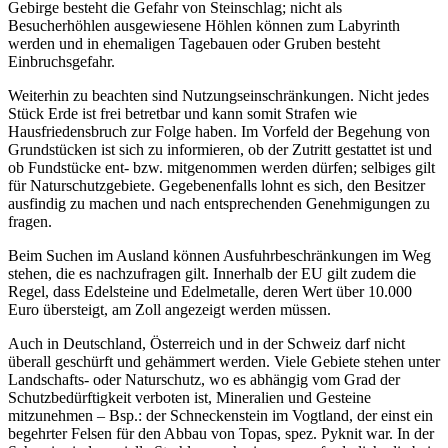
Gebirge besteht die Gefahr von Steinschlag; nicht als
Besucherhöhlen ausgewiesene Höhlen können zum Labyrinth
werden und in ehemaligen Tagebauen oder Gruben besteht
Einbruchsgefahr.
Weiterhin zu beachten sind Nutzungseinschränkungen. Nicht jedes
Stück Erde ist frei betretbar und kann somit Strafen wie
Hausfriedensbruch zur Folge haben. Im Vorfeld der Begehung von
Grundstücken ist sich zu informieren, ob der Zutritt gestattet ist und
ob Fundstücke ent- bzw. mitgenommen werden dürfen; selbiges gilt
für Naturschutzgebiete. Gegebenenfalls lohnt es sich, den Besitzer
ausfindig zu machen und nach entsprechenden Genehmigungen zu
fragen.
Beim Suchen im Ausland können Ausfuhrbeschränkungen im Weg
stehen, die es nachzufragen gilt. Innerhalb der EU gilt zudem die
Regel, dass Edelsteine und Edelmetalle, deren Wert über 10.000
Euro übersteigt, am Zoll angezeigt werden müssen.
Auch in Deutschland, Österreich und in der Schweiz darf nicht
überall geschürft und gehämmert werden. Viele Gebiete stehen unter
Landschafts- oder Naturschutz, wo es abhängig vom Grad der
Schutzbedürftigkeit verboten ist, Mineralien und Gesteine
mitzunehmen – Bsp.: der Schneckenstein im Vogtland, der einst ein
begehrter Felsen für den Abbau von Topas, spez. Pyknit war. In der