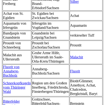
Silber
Freiberg
Brand-
Erbisdorf/Sachsen
Achat von St.
St. Egidien bei
Achat
Egidien
Zwickau/Sachsen
Aquamarin von
Irfersgrün im
Aquamarin
Irfersgrün
Vogtland/Sachsen
Bandjaspis von
Gnandstein bei
verkieselter Tuff
Gnandstein
Leipzig/Sachsen
Proustit von
Proustit bei
Proustit
Schneeberg
Zschorlau/Sachsen
Grube Arme Hilfe,
Malachit aus
Ullersreuth im Saale-
Malachit
Ullersreuth
Orla-Kreis/Thüringen
Fluorit von
Annaberg-
Annaberg-
Fluorit
Buchholz/Sachsen
Buchholz
Biotit/Glimmer,
Schneekopfkugeln
Region um den Großen
Amethyst, Achat,
vom Thüringer
Inselberg, Friedrichroda,
Chalcedon,
Wald
Finsterbergen/Thüringen
Bergkristall, Baryt
Goitzschsee,
Bitterfelder
Bitterfeld/Sachsen-
Bernstein