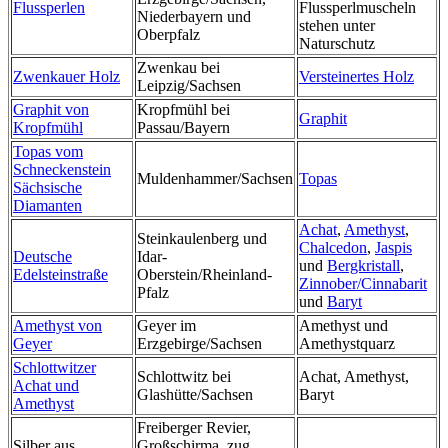
Flussperlen
Flussperlmuscheln
Niederbayern und
stehen unter
Oberpfalz
Naturschutz
Zwenkau bei
Zwenkauer Holz
Versteinertes Holz
Leipzig/Sachsen
Graphit von
Kropfmühl bei
Graphit
Kropfmühl
Passau/Bayern
Topas vom
Schneckenstein
Muldenhammer/Sachsen
Topas
Sächsische
Diamanten
Achat
,
Amethyst
,
Steinkaulenberg und
Chalcedon
,
Jaspis
Deutsche
Idar-
und
Bergkristall
,
Edelsteinstraße
Oberstein/Rheinland-
Zinnober/Cinnabarit
Pfalz
und
Baryt
Amethyst von
Geyer im
Amethyst und
Geyer
Erzgebirge/Sachsen
Amethystquarz
Schlottwitzer
Schlottwitz bei
Achat, Amethyst,
Achat und
Glashütte/Sachsen
Baryt
Amethyst
Freiberger Revier,
Silber aus
Großschirma, zug,