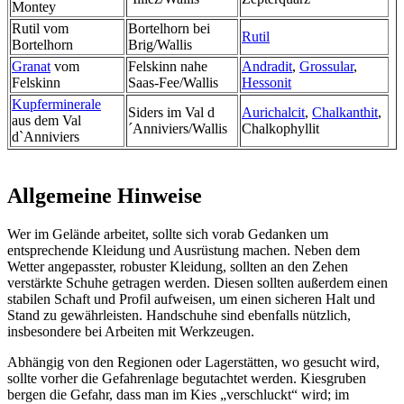
Montey
Rutil vom
Bortelhorn bei
Rutil
Bortelhorn
Brig/Wallis
Granat
vom
Felskinn nahe
Andradit
,
Grossular
,
Felskinn
Saas-Fee/Wallis
Hessonit
Kupferminerale
Siders im Val d
Aurichalcit
,
Chalkanthit
,
aus dem Val
´Anniviers/Wallis
Chalkophyllit
d`Anniviers
Allgemeine Hinweise
Wer im Gelände arbeitet, sollte sich vorab Gedanken um
entsprechende Kleidung und Ausrüstung machen. Neben dem
Wetter angepasster, robuster Kleidung, sollten an den Zehen
verstärkte Schuhe getragen werden. Diesen sollten außerdem einen
stabilen Schaft und Profil aufweisen, um einen sicheren Halt und
Stand zu gewährleisten. Handschuhe sind ebenfalls nützlich,
insbesondere bei Arbeiten mit Werkzeugen.
Abhängig von den Regionen oder Lagerstätten, wo gesucht wird,
sollte vorher die Gefahrenlage begutachtet werden. Kiesgruben
bergen die Gefahr, dass man im Kies „verschluckt“ wird; im