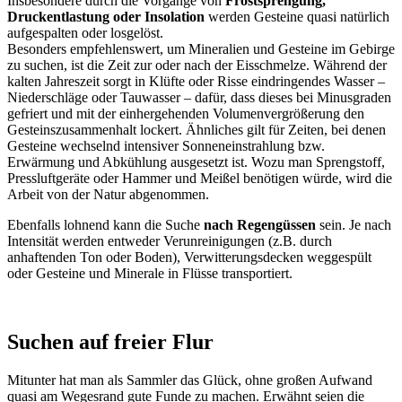
Insbesondere durch die Vorgänge von
Frostsprengung,
Druckentlastung oder Insolation
werden Gesteine quasi natürlich
aufgespalten oder losgelöst.
Besonders empfehlenswert, um Mineralien und Gesteine im Gebirge
zu suchen, ist die Zeit zur oder nach der Eisschmelze. Während der
kalten Jahreszeit sorgt in Klüfte oder Risse eindringendes Wasser –
Niederschläge oder Tauwasser – dafür, dass dieses bei Minusgraden
gefriert und mit der einhergehenden Volumenvergrößerung den
Gesteinszusammenhalt lockert. Ähnliches gilt für Zeiten, bei denen
Gesteine wechselnd intensiver Sonneneinstrahlung bzw.
Erwärmung und Abkühlung ausgesetzt ist. Wozu man Sprengstoff,
Pressluftgeräte oder Hammer und Meißel benötigen würde, wird die
Arbeit von der Natur abgenommen.
Ebenfalls lohnend kann die Suche
nach Regengüssen
sein. Je nach
Intensität werden entweder Verunreinigungen (z.B. durch
anhaftenden Ton oder Boden), Verwitterungsdecken weggespült
oder Gesteine und Minerale in Flüsse transportiert.
Suchen auf freier Flur
Mitunter hat man als Sammler das Glück, ohne großen Aufwand
quasi am Wegesrand gute Funde zu machen. Erwähnt seien die