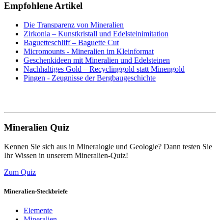
Empfohlene Artikel
Die Transparenz von Mineralien
Zirkonia – Kunstkristall und Edelsteinimitation
Baguetteschliff – Baguette Cut
Micromounts - Mineralien im Kleinformat
Geschenkideen mit Mineralien und Edelsteinen
Nachhaltiges Gold – Recyclinggold statt Minengold
Pingen - Zeugnisse der Bergbaugeschichte
Mineralien Quiz
Kennen Sie sich aus in Mineralogie und Geologie? Dann testen Sie
Ihr Wissen in unserem Mineralien-Quiz!
Zum Quiz
Mineralien-Steckbriefe
Elemente
Mineralien