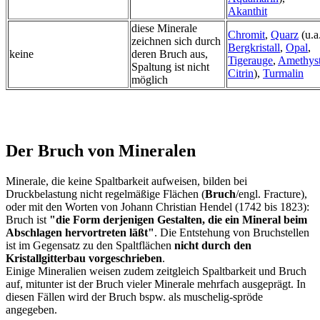
Akanthit
diese Minerale
Chromit
,
Quarz
(u.a
zeichnen sich durch
Bergkristall
,
Opal
,
keine
deren Bruch aus,
Tigerauge
,
Amethyst
Spaltung ist nicht
Citrin
),
Turmalin
möglich
Der Bruch von Mineralen
Minerale, die keine Spaltbarkeit aufweisen, bilden bei
Druckbelastung nicht regelmäßige Flächen (
Bruch
/engl. Fracture),
oder mit den Worten von Johann Christian Hendel (1742 bis 1823):
Bruch ist
"die Form derjenigen Gestalten, die ein Mineral beim
Abschlagen hervortreten läßt"
. Die Entstehung von Bruchstellen
ist im Gegensatz zu den Spaltflächen
nicht durch den
Kristallgitterbau vorgeschrieben
.
Einige Mineralien weisen zudem zeitgleich Spaltbarkeit und Bruch
auf, mitunter ist der Bruch vieler Minerale mehrfach ausgeprägt. In
diesen Fällen wird der Bruch bspw. als muschelig-spröde
angegeben.