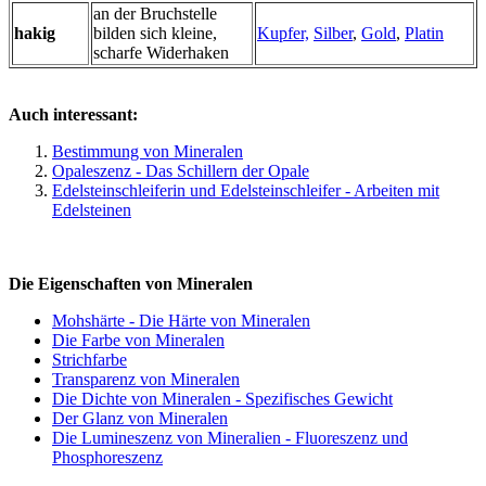
an der Bruchstelle
hakig
bilden sich kleine,
Kupfer,
Silber
,
Gold
,
Platin
scharfe Widerhaken
Auch interessant:
Bestimmung von Mineralen
Opaleszenz - Das Schillern der Opale
Edelsteinschleiferin und Edelsteinschleifer - Arbeiten mit
Edelsteinen
Die Eigenschaften von Mineralen
Mohshärte - Die Härte von Mineralen
Die Farbe von Mineralen
Strichfarbe
Transparenz von Mineralen
Die Dichte von Mineralen - Spezifisches Gewicht
Der Glanz von Mineralen
Die Lumineszenz von Mineralien - Fluoreszenz und
Phosphoreszenz