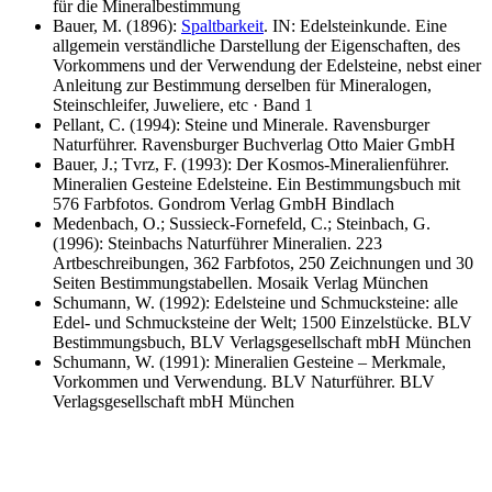
für die Mineralbestimmung
Bauer, M. (1896):
Spaltbarkeit
. IN: Edelsteinkunde. Eine
allgemein verständliche Darstellung der Eigenschaften, des
Vorkommens und der Verwendung der Edelsteine, nebst einer
Anleitung zur Bestimmung derselben für Mineralogen,
Steinschleifer, Juweliere, etc · Band 1
Pellant, C. (1994): Steine und Minerale. Ravensburger
Naturführer. Ravensburger Buchverlag Otto Maier GmbH
Bauer, J.; Tvrz, F. (1993): Der Kosmos-Mineralienführer.
Mineralien Gesteine Edelsteine. Ein Bestimmungsbuch mit
576 Farbfotos. Gondrom Verlag GmbH Bindlach
Medenbach, O.; Sussieck-Fornefeld, C.; Steinbach, G.
(1996): Steinbachs Naturführer Mineralien. 223
Artbeschreibungen, 362 Farbfotos, 250 Zeichnungen und 30
Seiten Bestimmungstabellen. Mosaik Verlag München
Schumann, W. (1992): Edelsteine und Schmucksteine: alle
Edel- und Schmucksteine der Welt; 1500 Einzelstücke. BLV
Bestimmungsbuch, BLV Verlagsgesellschaft mbH München
Schumann, W. (1991): Mineralien Gesteine – Merkmale,
Vorkommen und Verwendung. BLV Naturführer. BLV
Verlagsgesellschaft mbH München