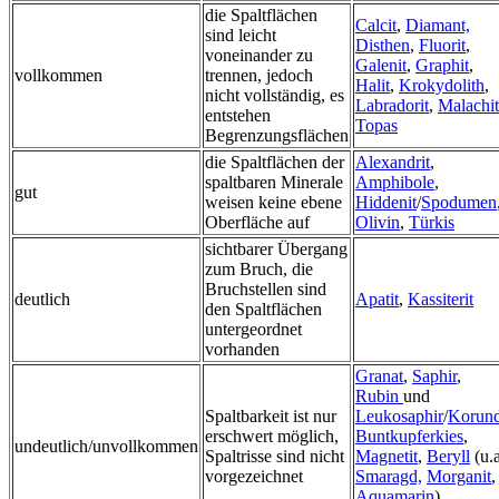
die Spaltflächen
Calcit
,
Diamant,
sind leicht
Disthen
,
Fluorit
,
voneinander zu
Galenit
,
Graphit
,
vollkommen
trennen, jedoch
Halit
,
Krokydolith
,
nicht vollständig, es
Labradorit
,
Malachit
entstehen
Topas
Begrenzungsflächen
die Spaltflächen der
Alexandrit
,
spaltbaren Minerale
Amphibole
,
gut
weisen keine ebene
Hiddenit
/
Spodumen
Oberfläche auf
Olivin
,
Türkis
sichtbarer Übergang
zum Bruch, die
Bruchstellen sind
deutlich
Apatit
,
Kassiterit
den Spaltflächen
untergeordnet
vorhanden
Granat
,
Saphir
,
Rubin
und
Spaltbarkeit ist nur
Leukosaphir
/
Korund
erschwert möglich,
Buntkupferkies
,
undeutlich/unvollkommen
Spaltrisse sind nicht
Magnetit
,
Beryll
(u.a
vorgezeichnet
Smaragd,
Morganit
,
Aquamarin
),