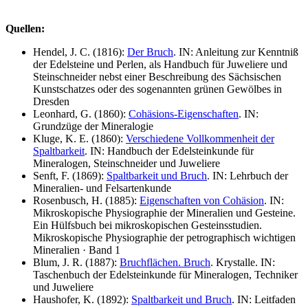
Quellen:
Hendel, J. C. (1816):
Der Bruch
. IN: Anleitung zur Kenntniß
der Edelsteine und Perlen, als Handbuch für Juweliere und
Steinschneider nebst einer Beschreibung des Sächsischen
Kunstschatzes oder des sogenannten grünen Gewölbes in
Dresden
Leonhard, G. (1860):
Cohäsions-Eigenschaften
. IN:
Grundzüge der Mineralogie
Kluge, K. E. (1860):
Verschiedene Vollkommenheit der
Spaltbarkeit
. IN: Handbuch der Edelsteinkunde für
Mineralogen, Steinschneider und Juweliere
Senft, F. (1869):
Spaltbarkeit und Bruch
. IN: Lehrbuch der
Mineralien- und Felsartenkunde
Rosenbusch, H. (1885):
Eigenschaften von Cohäsion
. IN:
Mikroskopische Physiographie der Mineralien und Gesteine.
Ein Hülfsbuch bei mikroskopischen Gesteinsstudien.
Mikroskopische Physiographie der petrographisch wichtigen
Mineralien · Band 1
Blum, J. R. (1887):
Bruchflächen. Bruch
. Krystalle. IN:
Taschenbuch der Edelsteinkunde für Mineralogen, Techniker
und Juweliere
Haushofer, K. (1892):
Spaltbarkeit und Bruch
. IN: Leitfaden