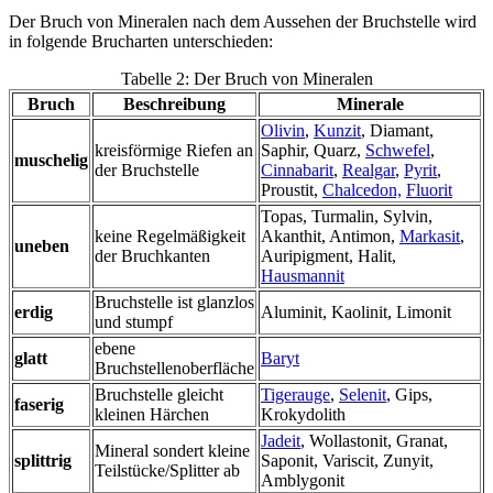
Der Bruch von Mineralen nach dem Aussehen der Bruchstelle wird
in folgende Brucharten unterschieden:
Tabelle 2: Der Bruch von Mineralen
Bruch
Beschreibung
Minerale
Olivin
,
Kunzit
, Diamant,
kreisförmige Riefen an
Saphir, Quarz,
Schwefel
,
muschelig
der Bruchstelle
Cinnabarit
,
Realgar
,
Pyrit
,
Proustit,
Chalcedon,
Fluorit
Topas, Turmalin, Sylvin,
keine Regelmäßigkeit
Akanthit, Antimon,
Markasit
,
uneben
der Bruchkanten
Auripigment, Halit,
Hausmannit
Bruchstelle ist glanzlos
erdig
Aluminit, Kaolinit, Limonit
und stumpf
ebene
glatt
Baryt
Bruchstellenoberfläche
Bruchstelle gleicht
Tigerauge
,
Selenit
, Gips,
faserig
kleinen Härchen
Krokydolith
Jadeit
, Wollastonit, Granat,
Mineral sondert kleine
splittrig
Saponit, Variscit, Zunyit,
Teilstücke/Splitter ab
Amblygonit