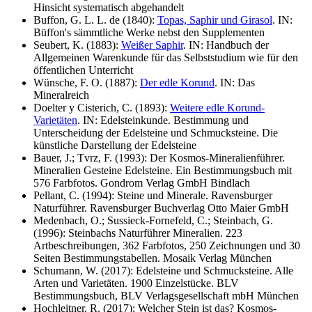
Hinsicht systematisch abgehandelt
Buffon, G. L. L. de (1840):
Topas, Saphir und Girasol
. IN:
Büffon's sämmtliche Werke nebst den Supplementen
Seubert, K. (1883):
Weißer Saphir
. IN: Handbuch der
Allgemeinen Warenkunde für das Selbststudium wie für den
öffentlichen Unterricht
Wünsche, F. O. (1887):
Der edle Korund
. IN: Das
Mineralreich
Doelter y Cisterich, C. (1893):
Weitere edle Korund-
Varietäten
. IN: Edelsteinkunde. Bestimmung und
Unterscheidung der Edelsteine und Schmucksteine. Die
künstliche Darstellung der Edelsteine
Bauer, J.; Tvrz, F. (1993): Der Kosmos-Mineralienführer.
Mineralien Gesteine Edelsteine. Ein Bestimmungsbuch mit
576 Farbfotos. Gondrom Verlag GmbH Bindlach
Pellant, C. (1994): Steine und Minerale. Ravensburger
Naturführer. Ravensburger Buchverlag Otto Maier GmbH
Medenbach, O.; Sussieck-Fornefeld, C.; Steinbach, G.
(1996): Steinbachs Naturführer Mineralien. 223
Artbeschreibungen, 362 Farbfotos, 250 Zeichnungen und 30
Seiten Bestimmungstabellen. Mosaik Verlag München
Schumann, W. (2017): Edelsteine und Schmucksteine. Alle
Arten und Varietäten. 1900 Einzelstücke. BLV
Bestimmungsbuch, BLV Verlagsgesellschaft mbH München
Hochleitner, R. (2017): Welcher Stein ist das? Kosmos-