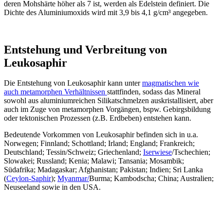
deren Mohshärte höher als 7 ist, werden als Edelstein definiert. Die
Dichte des Aluminiumoxids wird mit 3,9 bis 4,1 g/cm³ angegeben.
Entstehung und Verbreitung von
Leukosaphir
Die Entstehung von Leukosaphir kann unter
magmatischen wie
auch metamorphen Verhältnissen
stattfinden, sodass das Mineral
sowohl aus aluminiumreichen Silikatschmelzen auskristallisiert, aber
auch im Zuge von metamorphen Vorgängen, bspw. Gebirgsbildung
oder tektonischen Prozessen (z.B. Erdbeben) entstehen kann.
Bedeutende Vorkommen von Leukosaphir befinden sich in u.a.
Norwegen; Finnland; Schottland; Irland; England; Frankreich;
Deutschland; Tessin/Schweiz; Griechenland;
Iserwiese
/Tschechien;
Slowakei; Russland; Kenia; Malawi; Tansania; Mosambik;
Südafrika; Madagaskar; Afghanistan; Pakistan; Indien; Sri Lanka
(
Ceylon-Saphir
);
Myanmar/
Burma; Kambodscha; China; Australien;
Neuseeland sowie in den USA.