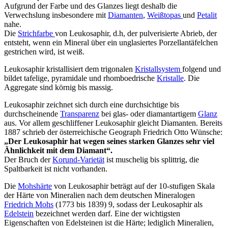
Aufgrund der Farbe und des Glanzes liegt deshalb die
Verwechslung insbesondere mit
Diamanten
,
Weißtopas
und
Petalit
nahe.
Die
Strichfarbe
von Leukosaphir, d.h, der pulverisierte Abrieb, der
entsteht, wenn ein Mineral über ein unglasiertes Porzellantäfelchen
gestrichen wird, ist weiß.
Leukosaphir kristallisiert dem trigonalen
Kristallsystem
folgend und
bildet tafelige, pyramidale und rhomboedrische
Kristalle
. Die
Aggregate sind körnig bis massig.
Leukosaphir zeichnet sich durch eine durchsichtige bis
durchscheinende
Transparenz
bei glas- oder diamantartigem
Glanz
aus. Vor allem geschliffener Leukosaphir gleicht Diamanten. Bereits
1887 schrieb der österreichische Geograph Friedrich Otto Wünsche:
„Der Leukosaphir hat wegen seines starken Glanzes sehr viel
Ähnlichkeit mit dem Diamant“.
Der Bruch der
Korund-Varietät
ist muschelig bis splittrig, die
Spaltbarkeit ist nicht vorhanden.
Die
Mohshärte
von Leukosaphir beträgt auf der 10-stufigen Skala
der Härte von Mineralien nach dem deutschen Mineralogen
Friedrich Mohs
(1773 bis 1839) 9, sodass der Leukosaphir als
Edelstein
bezeichnet werden darf. Eine der wichtigsten
Eigenschaften von Edelsteinen ist die Härte; lediglich Mineralien,