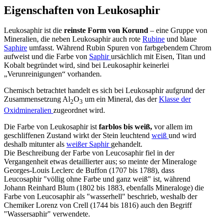
Eigenschaften von Leukosaphir
Leukosaphir ist die
reinste Form von Korund
– eine Gruppe von
Mineralien, die neben Leukosaphir auch rote
Rubine
und blaue
Saphire
umfasst. Während Rubin Spuren von farbgebendem Chrom
aufweist und die Farbe von
Saphir
ursächlich mit Eisen, Titan und
Kobalt begründet wird, sind bei Leukosaphir keinerlei
„Verunreinigungen“ vorhanden.
Chemisch betrachtet handelt es sich bei Leukosaphir aufgrund der
Zusammensetzung Al
O
um ein Mineral, das der
Klasse der
2
3
Oxidmineralien
zugeordnet wird.
Die Farbe von Leukosaphir ist
farblos bis weiß,
vor allem im
geschliffenen Zustand wirkt der Stein leuchtend
weiß
und wird
deshalb mitunter als
weißer Saphir
gehandelt.
Die Beschreibung der Farbe von Leucosaphir fiel in der
Vergangenheit etwas detaillierter aus; so meinte der Mineraloge
Georges-Louis Leclerc de Buffon (1707 bis 1788), dass
Leucosaphir "völlig ohne Farbe und ganz weiß" ist, während
Johann Reinhard Blum (1802 bis 1883, ebenfalls Mineraloge) die
Farbe von Leucosaphir als "wasserhell" beschrieb, weshalb der
Chemiker Lorenz von Crell (1744 bis 1816) auch den Begriff
"Wassersaphir" verwendete.