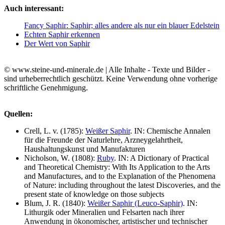
Auch interessant:
Fancy Saphir: Saphir; alles andere als nur ein blauer Edelstein
Echten Saphir erkennen
Der Wert von Saphir
© www.steine-und-minerale.de | Alle Inhalte - Texte und Bilder -
sind urheberrechtlich geschützt. Keine Verwendung ohne vorherige
schriftliche Genehmigung.
Quellen:
Crell, L. v. (1785):
Weißer Saphir
. IN: Chemische Annalen
für die Freunde der Naturlehre, Arzneygelahrtheit,
Haushaltungskunst und Manufakturen
Nicholson, W. (1808):
Ruby
. IN: A Dictionary of Practical
and Theoretical Chemistry: With Its Application to the Arts
and Manufactures, and to the Explanation of the Phenomena
of Nature: including throughout the latest Discoveries, and the
present state of knowledge on those subjects
Blum, J. R. (1840):
Weißer Saphir (Leuco-Saphir)
. IN:
Lithurgik oder Mineralien und Felsarten nach ihrer
Anwendung in ökonomischer, artistischer und technischer