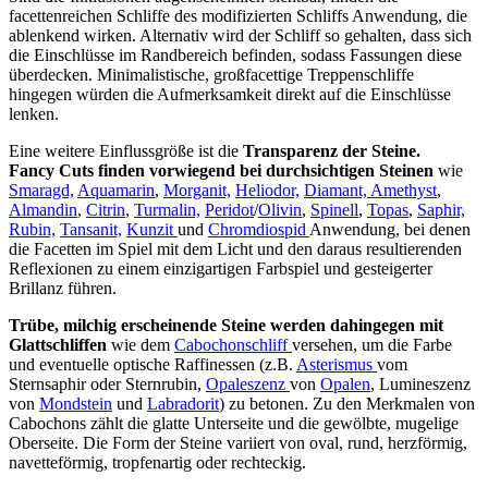
facettenreichen Schliffe des modifizierten Schliffs Anwendung, die
ablenkend wirken. Alternativ wird der Schliff so gehalten, dass sich
die Einschlüsse im Randbereich befinden, sodass Fassungen diese
überdecken. Minimalistische, großfacettige Treppenschliffe
hingegen würden die Aufmerksamkeit direkt auf die Einschlüsse
lenken.
Eine weitere Einflussgröße ist die
Transparenz der Steine.
Fancy Cuts finden vorwiegend bei durchsichtigen Steinen
wie
Smaragd,
Aquamarin
,
Morganit,
Heliodor,
Diamant,
Amethyst
,
Almandin
,
Citrin
,
Turmalin,
Peridot
/
Olivin
,
Spinell
,
Topas
,
Saphir,
Rubin,
Tansanit,
Kunzit
und
Chromdiospid
Anwendung, bei denen
die Facetten im Spiel mit dem Licht und den daraus resultierenden
Reflexionen zu einem einzigartigen Farbspiel und gesteigerter
Brillanz führen.
Trübe, milchig erscheinende Steine werden dahingegen mit
Glattschliffen
wie dem
Cabochonschliff
versehen, um die Farbe
und eventuelle optische Raffinessen (z.B.
Asterismus
vom
Sternsaphir oder Sternrubin,
Opaleszenz
von
Opalen
, Lumineszenz
von
Mondstein
und
Labradorit
) zu betonen. Zu den Merkmalen von
Cabochons zählt die glatte Unterseite und die gewölbte, mugelige
Oberseite. Die Form der Steine variiert von oval, rund, herzförmig,
navetteförmig, tropfenartig oder rechteckig.