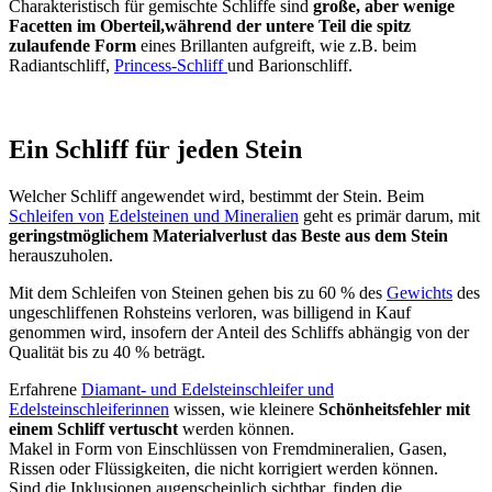
Charakteristisch für gemischte Schliffe sind
große, aber wenige
Facetten im Oberteil,während der untere Teil die spitz
zulaufende Form
eines Brillanten aufgreift, wie z.B. beim
Radiantschliff,
Princess-Schliff
und Barionschliff.
Ein Schliff für jeden Stein
Welcher Schliff angewendet wird, bestimmt der Stein. Beim
Schleifen von
Edelsteinen und Mineralien
geht es primär darum, mit
geringstmöglichem Materialverlust das Beste aus dem Stein
herauszuholen.
Mit dem Schleifen von Steinen gehen bis zu 60 % des
Gewichts
des
ungeschliffenen Rohsteins verloren, was billigend in Kauf
genommen wird, insofern der Anteil des Schliffs abhängig von der
Qualität bis zu 40 % beträgt.
Erfahrene
Diamant- und Edelsteinschleifer und
Edelsteinschleiferinnen
wissen, wie kleinere
Schönheitsfehler mit
einem Schliff vertuscht
werden können.
Makel in Form von Einschlüssen von Fremdmineralien, Gasen,
Rissen oder Flüssigkeiten, die nicht korrigiert werden können.
Sind die Inklusionen augenscheinlich sichtbar, finden die