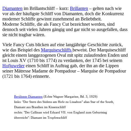
Diamanten
im Brillantschliff – kurz:
Brillanten
– gelten nach wie
vor als der häufigste Schliff von Diamanten, doch die Konkurrenz
moderner Schliffe gewinnt zunehmend an Beliebtheit.
Moderne Schliffe, die als Fancy Cut bezeichnet werden, sind
dennoch seit vielen Jahren gängig und gar nicht so ausgefallen, dass
sie nicht tragbar wären.
Viele Fancy Cuts blicken auf eine langjährige Geschichte zurück,
wie das Beispiel des
Marquiseschliffs
beweist. Der Marquiseschliff
gleicht einem langgezogenen Oval mit spitz zulaufenden Enden und
ist Louis XV (1710 bis 1774) zu verdanken, der 1745 bei seinem
Hofjuwelier
einen Schliff in Auftrag gab, der ihn an die Lippen
seiner Mätresse Madame de Pompadour – Marquise de Pompadour
(1721 bis 1764) erinnerte.
Berühmte Diamanten
(Echte Wagner Margarine, Bd. 3, 1929)
links: "Der Stern des Südens am Hofe zu Lissabon" alias Star of the South,
Diamant aus Brasilien im Kissenschliff
rechts: "Der Cullinan wird Eduard VII. von England zum Geburtstag
überreicht": Diamant im Tropfenschliff