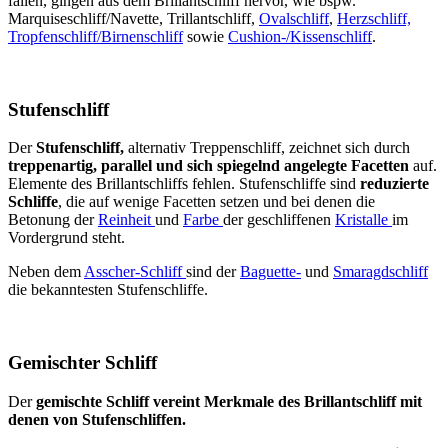
fallen, gingen aus dem Brillantschliff hervor, wie bspw.
Marquiseschliff/Navette, Trillantschliff,
Ovalschliff
,
Herzschliff,
Tropfenschliff/Birnenschliff
sowie
Cushion-/Kissenschliff
.
Stufenschliff
Der
Stufenschliff,
alternativ Treppenschliff, zeichnet sich durch
treppenartig, parallel und sich spiegelnd angelegte Facetten
auf.
Elemente des Brillantschliffs fehlen. Stufenschliffe sind
reduzierte
Schliffe
, die auf wenige Facetten setzen und bei denen die
Betonung der
Reinheit
und
Farbe
der geschliffenen
Kristalle
im
Vordergrund steht.
Neben dem
Asscher-Schliff
sind der
Baguette-
und
Smaragdschliff
die bekanntesten Stufenschliffe.
Gemischter Schliff
Der
gemischte Schliff vereint Merkmale des Brillantschliff mit
denen von Stufenschliffen.