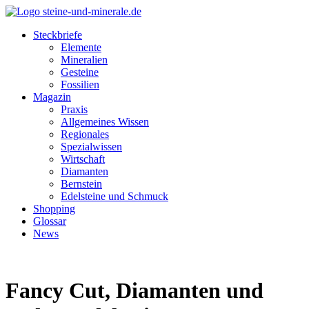
Steckbriefe
Elemente
Mineralien
Gesteine
Fossilien
Magazin
Praxis
Allgemeines Wissen
Regionales
Spezialwissen
Wirtschaft
Diamanten
Bernstein
Edelsteine und Schmuck
Shopping
Glossar
News
Fancy Cut, Diamanten und