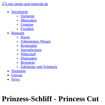
Steckbriefe
Elemente
Mineralien
Gesteine
Fossilien
Magazin
Praxis
Allgemeines Wissen
Regionales
Spezialwissen
Wirtschaft
Diamanten
Bernstein
Edelsteine und Schmuck
Shopping
Glossar
News
Prinzess-Schliff - Princess Cut