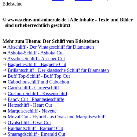
Edelsteine.
© www.steine-und-minerale.de | Alle Inhalte - Texte und Bilder
- sind urheberrechtlich geschützt
Mehr zum Thema: Der Schliff von Edelsteinen
⇒
Altschliff - Der Vintageschliff für Diamanten
⇒
Ashoka-Schliff - Ashoka Cut
⇒
Asscher-Schliff - Asscher Cut
⇒
Baguetteschliff - Baguette Cut
⇒
Brillantschliff - Der klassische Schliff für Diamanten
⇒
Buff Top-Schliff - Buff Top Cut
⇒
Cabochonschliff und Cabochon
⇒
Carréschliff - Carreeschliff
⇒
Cushion-Schliff - Kissenschliff
⇒
Fancy Cut - Phantasieschliffe
⇒
Herzschliff - Heart Cut
⇒
Marquiseschliff - Navette
⇒
Moval Cut - Hybrid aus Oval- und Marquiseschliff
⇒
Ovalschliff - Oval Cut
⇒
Raidiantschliff - Radiant Cut
⇒
Smaragdschliff - Emerald Cut