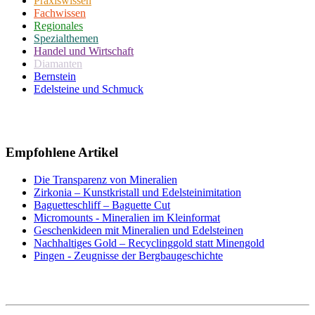
Praxiswissen
Fachwissen
Regionales
Spezialthemen
Handel und Wirtschaft
Diamanten
Bernstein
Edelsteine und Schmuck
Empfohlene Artikel
Die Transparenz von Mineralien
Zirkonia – Kunstkristall und Edelsteinimitation
Baguetteschliff – Baguette Cut
Micromounts - Mineralien im Kleinformat
Geschenkideen mit Mineralien und Edelsteinen
Nachhaltiges Gold – Recyclinggold statt Minengold
Pingen - Zeugnisse der Bergbaugeschichte