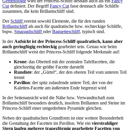
Gemmologie
wird der Princess-Schliff deshalb auch als ein
Fancy
Cut
definiert. Der Begriff
Fancy Cut
fasst demnach alle Schliffe
zusammen, die kein Brillantschliff sind.
Der
Schliff
vereint sowohl Elemente, die für den runden
Brillantschliff
als auch für quadratische bzw. rechteckige Schliffe,
bspw.
Smaragdschliff
oder
Baguetteschliff,
typisch sind.
In der
Aufsicht ist der Princess-Schliff quadratisch, kann aber
auch geringfügig rechteckig
gearbeitet sein. Genau wie beim
Brillantschliff weist der Princess-Schliff folgende Merkmale auf:
Krone
: das Oberteil mit der zentralen Tafelfacetten, die
gleichzeitig die größte Facette darstellt
Rundiste
: der „Gürtel“, der den oberen Teil vom unteren Teil
trennt
Pavillon
: der spitz zulaufende untere Teil, der von der
Kaletten-Facette am äußersten Ende begrenzt wird
In der Seitenansicht wird die Nähe bzw. Verwandtschaft zum
Brillantschliff besonders deutlich, insofern Brillanten und Steine im
Princess-Schliff einer umgedrehten Pyramide gleichen.
Neben der quadratischen Grundform ist eine weitere Besonderheit
die Gestaltung der Facetten im Pavillon. Wie ein
vierstrahliger
Stern laufen mehrere trapezförmig gearbeitete Facetten von