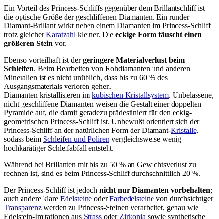
Ein Vorteil des Princess-Schliffs gegenüber dem Brillantschliff ist
die optische Größe der geschliffenen Diamanten. Ein runder
Diamant-Brillant wirkt neben einem Diamanten im Princess-Schliff
trotz gleicher
Karatzahl
kleiner. Die
eckige Form täuscht einen
größeren Stein
vor.
Ebenso vorteilhaft ist der
geringere Materialverlust beim
Schleifen
. Beim Bearbeiten von Rohdiamanten und anderen
Mineralien ist es nicht unüblich, dass bis zu 60 % des
Ausgangsmaterials verloren gehen.
Diamanten kristallisieren im
kubischen Kristallsystem
. Unbelassene,
nicht geschliffene Diamanten weisen die Gestalt einer doppelten
Pyramide auf, die damit geradezu prädestiniert für den eckig-
geometrischen Princess-Schliff ist. Unbewußt orientiert sich der
Princess-Schliff an der natürlichen Form der Diamant-
Kristalle,
sodass beim
Schleifen und Poliren
vergleichsweise wenig
hochkarätiger Schleifabfall entsteht.
Während bei Brillanten mit bis zu 50 % an Gewichtsverlust zu
rechnen ist, sind es beim Princess-Schliff durchschnittlich 20 %.
Der Princess-Schliff ist jedoch
nicht nur Diamanten vorbehalten
;
auch andere klare
Edelsteine
oder
Farbedelsteine
von durchsichtiger
Transparenz
werden zu Princess-Steinen verarbeitet, genau wie
Edelstein-Imitationen aus
Strass
oder
Zirkonia
sowie synthetische