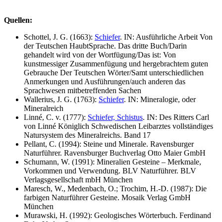
Quellen:
Schottel, J. G. (1663):
Schiefer
. IN: Ausführliche Arbeit Von
der Teutschen HaubtSprache. Das dritte Buch/Darin
gehandelt wird von der Wortfügung/Das ist: Von
kunstmessiger Zusammenfügung und hergebrachtem guten
Gebrauche Der Teutschen Wörter/Samt unterschiedlichen
Anmerkungen und Ausführungen/auch anderen das
Sprachwesen mitbetreffenden Sachen
Wallerius, J. G. (1763):
Schiefer
. IN: Mineralogie, oder
Mineralreich
Linné, C. v. (1777):
Schiefer, Schistus
. IN: Des Ritters Carl
von Linné Königlich Schwedischen Leibarztes vollständiges
Natursystem des Mineralreichs. Band 17
Pellant, C. (1994): Steine und Minerale. Ravensburger
Naturführer. Ravensburger Buchverlag Otto Maier GmbH
Schumann, W. (1991): Mineralien Gesteine – Merkmale,
Vorkommen und Verwendung. BLV Naturführer. BLV
Verlagsgesellschaft mbH München
Maresch, W., Medenbach, O.; Trochim, H.-D. (1987): Die
farbigen Naturführer Gesteine. Mosaik Verlag GmbH
München
Murawski, H. (1992): Geologisches Wörterbuch. Ferdinand