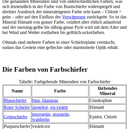
Die genannten Mineralien sind von unterschiedlichen Farben, was
sich letztendlich in der Farbe von Buntschiefer widerspiegelt und
direkter Ausdruck der mineraleigenen Farbe sein kann – Chlorit =
grün – oder auf den Einfluss der
Verwitterung
zurückgeht. So ist das
Mineral Hämatit von grauer Farbe, oxidiert aber rötlich anlaufend
und der messing-gelbe bis silbrig-graue Pyrit wird mit dem Alter und
bei Wind und Wetter rostfarben bis gelblich-ockerfarben.
Oftmals sind mehrere Farben in einer Schieferplatte vermischt,
sodass das Gestein eine gefleckte oder marmorierte Optik erhält.
Die Farben von Farbschiefer
Tabelle: Farbgebende Mineralien von Farbschiefer
färbendes
Name
Farbe
Mineral
Blauschiefer
blau, blaugrau
Glaukophan
Roter Schiefer
ziegelrot,
rot-violett
Hämatit
moosgrün, graugrün,
Grünschiefer
Epidot, Chlorit
waldgrün
Purpurschiefer
violett-rot
Hämatit