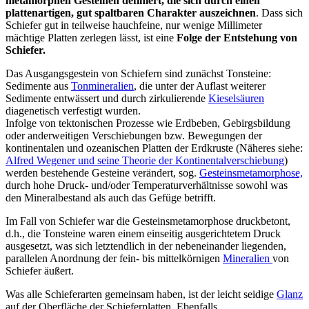
metamorphen Gesteinen definiert, die sich durch einen
plattenartigen, gut spaltbaren Charakter auszeichnen
. Dass sich
Schiefer gut in teilweise hauchfeine, nur wenige Millimeter
mächtige Platten zerlegen lässt, ist eine
Folge der Entstehung von
Schiefer.
Das Ausgangsgestein von Schiefern sind zunächst Tonsteine:
Sedimente aus
Tonmineralien
, die unter der Auflast weiterer
Sedimente entwässert und durch zirkulierende
Kieselsäuren
diagenetisch verfestigt wurden.
Infolge von tektonischen Prozesse wie Erdbeben, Gebirgsbildung
oder anderweitigen Verschiebungen bzw. Bewegungen der
kontinentalen und ozeanischen Platten der Erdkruste (Näheres siehe:
Alfred Wegener und seine Theorie der Kontinentalverschiebung
)
werden bestehende Gesteine verändert, sog.
Gesteinsmetamorphose,
durch hohe Druck- und/oder Temperaturverhältnisse sowohl was
den Mineralbestand als auch das Gefüge betrifft.
Im Fall von Schiefer war die Gesteinsmetamorphose druckbetont,
d.h., die Tonsteine waren einem einseitig ausgerichtetem Druck
ausgesetzt, was sich letztendlich in der nebeneinander liegenden,
parallelen Anordnung der fein- bis mittelkörnigen
Mineralien
von
Schiefer äußert.
Was alle Schieferarten gemeinsam haben, ist der leicht seidige
Glanz
auf der Oberfläche der Schieferplatten. Ebenfalls