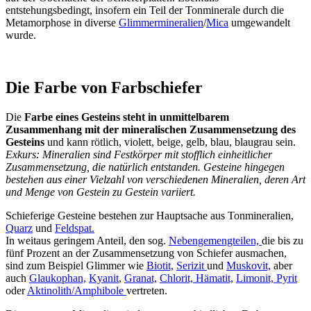
entstehungsbedingt, insofern ein Teil der Tonminerale durch die
Metamorphose in diverse
Glimmermineralien
/
Mica
umgewandelt
wurde.
Die Farbe von Farbschiefer
Die
Farbe eines Gesteins steht in unmittelbarem
Zusammenhang mit der mineralischen Zusammensetzung des
Gesteins
und kann rötlich, violett, beige, gelb, blau, blaugrau sein.
Exkurs: Mineralien sind Festkörper mit stofflich einheitlicher
Zusammensetzung, die natürlich entstanden. Gesteine hingegen
bestehen aus einer Vielzahl von verschiedenen Mineralien, deren Art
und Menge von Gestein zu Gestein variiert.
Schieferige Gesteine bestehen zur Hauptsache aus Tonmineralien,
Quarz
und
Feldspat.
In weitaus geringem Anteil, den sog.
Nebengemengteilen,
die bis zu
fünf Prozent an der Zusammensetzung von Schiefer ausmachen,
sind zum Beispiel Glimmer wie
Biotit,
Serizit
und
Muskovit,
aber
auch
Glaukophan,
Kyanit
,
Granat,
Chlorit,
Hämatit,
Limonit,
Pyrit
oder
Aktinolith/
Amphibole
vertreten.