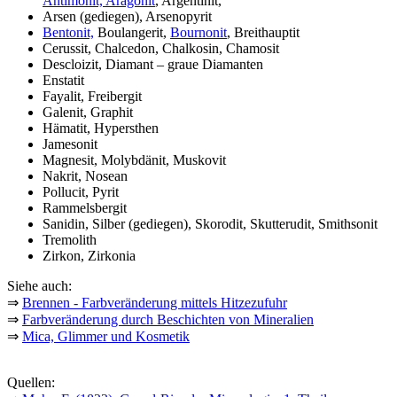
Antimonit,
Aragonit
, Argentinit,
Arsen (gediegen), Arsenopyrit
Bentonit,
Boulangerit,
Bournonit
, Breithauptit
Cerussit, Chalcedon, Chalkosin, Chamosit
Descloizit, Diamant – graue Diamanten
Enstatit
Fayalit, Freibergit
Galenit, Graphit
Hämatit, Hypersthen
Jamesonit
Magnesit, Molybdänit, Muskovit
Nakrit, Nosean
Pollucit, Pyrit
Rammelsbergit
Sanidin, Silber (gediegen), Skorodit, Skutterudit, Smithsonit
Tremolith
Zirkon, Zirkonia
Siehe auch:
⇒
Brennen - Farbveränderung mittels Hitzezufuhr
⇒
Farbveränderung durch Beschichten von Mineralien
⇒
Mica, Glimmer und Kosmetik
Quellen: