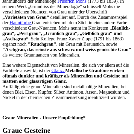
Jahrhunderts der Mineraloge
Friedrich Mohs
(1773 bis 1839). In
seinem Werk „Grundriss der Mineralogie“ schlüsselt Mohs die
verschiedenen Nuancen von Grau unter der Überschrift
„Varietäten von Grau“
detailliert auf. Durch das Zusammenspiel
der
Hauptfarbe
Grau entstehen mit dem Stich in eine andere Farbe
verschiedene Grau-Nuancen. Mohs nennt im Konkreten
„Blaulich-
grau“, „Perl-grau“, „Grünlich-grau“, „Gelblich-grau“ und
„Asch-grau“
. Sein Kollege Franz Xaver Zippe (1791 bis 1863)
ergänzt noch
"Rauchgrau"
, ein Grau mit Braunstich, sowie
"Aschgrau, das reinste aus schwarz und weiss gemischte Grau"
als weitere Graunuancen von Mineralien.
Eine weitere Eigenschaft von Mineralien, die sich vor allem auf die
Farbtiefe auswirkt, ist der
Glanz.
Metallische Grautöne wirken
oftmals dunkler und kräftiger als Mineralien und Gesteine mit
mattem oder glasartigem Glanz
.
Auffällig viele graue Mineralien sind metallhaltige Mineralien, bei
denen Blei, Eisen, Kupfer, Silber, Antimon, Arsen, Magnesium und
Nickel in der chemischen Zusammensetzung identifiziert wurden.
Graue Mineralien - Unsere Empfehlung*
Graue Gesteine