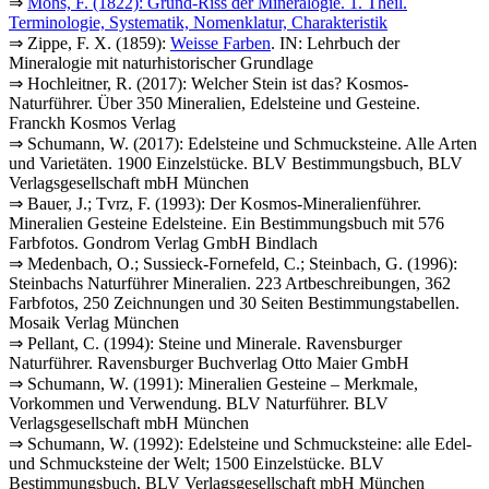
⇒
Mohs, F. (1822): Grund-Riss der Mineralogie. 1. Theil.
Terminologie, Systematik, Nomenklatur, Charakteristik
⇒ Zippe, F. X. (1859):
Weisse Farben
. IN: Lehrbuch der
Mineralogie mit naturhistorischer Grundlage
⇒ Hochleitner, R. (2017): Welcher Stein ist das? Kosmos-
Naturführer. Über 350 Mineralien, Edelsteine und Gesteine.
Franckh Kosmos Verlag
⇒ Schumann, W. (2017): Edelsteine und Schmucksteine. Alle Arten
und Varietäten. 1900 Einzelstücke. BLV Bestimmungsbuch, BLV
Verlagsgesellschaft mbH München
⇒ Bauer, J.; Tvrz, F. (1993): Der Kosmos-Mineralienführer.
Mineralien Gesteine Edelsteine. Ein Bestimmungsbuch mit 576
Farbfotos. Gondrom Verlag GmbH Bindlach
⇒ Medenbach, O.; Sussieck-Fornefeld, C.; Steinbach, G. (1996):
Steinbachs Naturführer Mineralien. 223 Artbeschreibungen, 362
Farbfotos, 250 Zeichnungen und 30 Seiten Bestimmungstabellen.
Mosaik Verlag München
⇒ Pellant, C. (1994): Steine und Minerale. Ravensburger
Naturführer. Ravensburger Buchverlag Otto Maier GmbH
⇒ Schumann, W. (1991): Mineralien Gesteine – Merkmale,
Vorkommen und Verwendung. BLV Naturführer. BLV
Verlagsgesellschaft mbH München
⇒ Schumann, W. (1992): Edelsteine und Schmucksteine: alle Edel-
und Schmucksteine der Welt; 1500 Einzelstücke. BLV
Bestimmungsbuch, BLV Verlagsgesellschaft mbH München