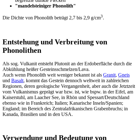
begrenzte dunkle Flecken"
"mandelsteiniger Phonolith"
3
Die Dichte von Phonolith beträgt 2,7 bis 2,9 g/cm
.
Entstehung und Verbreitung von
Phonolithen
Als sog. Vulkanit entsteht Plutonit an der Erdoberfläche durch die
Abkühlung heißer Gesteinsschmelzen/Lava.
Auch wenn Phonolith weit weniger bekannt ist als
Granit
,
Gneis
und
Basalt
, kommt das Gestein dennoch weltweit in zahlreichen
Regionen, deren geologische Vergangenheit, aber auch die Jetztzeit
vom Vulkanismus geprägt war bzw. ist, wie bspw. in der Eifel, am
Kaiserstuhl, am Laacher See, in Rhön und Spessart/Deutschland
ebenso wie in Frankreich; Italien; Kanarische Inseln/Spanien;
England; im Bereich des Zentralafrikanischen Grabenbruchs; in
Kanada, Brasilien und in den USA.
Verwendung und Bedeutung von