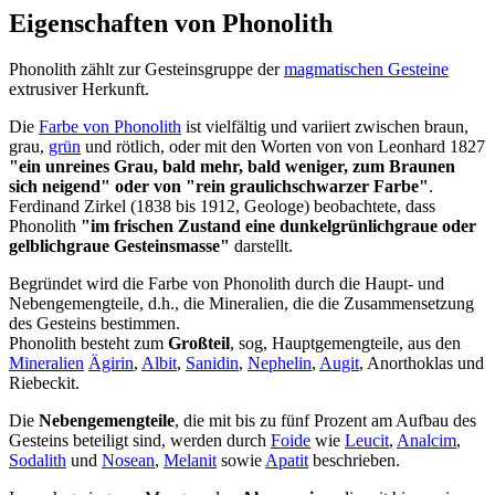
Eigenschaften von Phonolith
Phonolith zählt zur Gesteinsgruppe der
magmatischen Gesteine
extrusiver Herkunft.
Die
Farbe von Phonolith
ist vielfältig und variiert zwischen braun,
grau,
grün
und rötlich, oder mit den Worten von von Leonhard 1827
"ein unreines Grau, bald mehr, bald weniger, zum Braunen
sich neigend" oder von "rein graulichschwarzer Farbe"
.
Ferdinand Zirkel (1838 bis 1912, Geologe) beobachtete, dass
Phonolith
"im frischen Zustand eine dunkelgrünlichgraue oder
gelblichgraue Gesteinsmasse"
darstellt.
Begründet wird die Farbe von Phonolith durch die Haupt- und
Nebengemengteile, d.h., die Mineralien, die die Zusammensetzung
des Gesteins bestimmen.
Phonolith besteht zum
Großteil
, sog, Hauptgemengteile, aus den
Mineralien
Ägirin
,
Albit
,
Sanidin
,
Nephelin
,
Augit
, Anorthoklas und
Riebeckit.
Die
Nebengemengteile
, die mit bis zu fünf Prozent am Aufbau des
Gesteins beteiligt sind, werden durch
Foide
wie
Leucit
,
Analcim
,
Sodalith
und
Nosean
,
Melanit
sowie
Apatit
beschrieben.