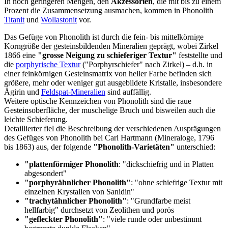
In noch geringeren Mengen, den
Akzessorien
, die mit bis zu einem
Prozent die Zusammensetzung ausmachen, kommen in Phonolith
Titanit
und
Wollastonit
vor.
Das Gefüge von Phonolith ist durch die fein- bis mittelkörnige
Korngröße der gesteinsbildenden Mineralien geprägt, wobei Zirkel
1866 eine
"grosse Neigung zu schieferiger Textur"
feststellte und
die
porphyrische Textur
("Porphyrschiefer" nach Zirkel) – d.h. in
einer feinkörnigen Gesteinsmatrix von heller Farbe befinden sich
größere, mehr oder weniger gut ausgebildete Kristalle, insbesondere
Ägirin und
Feldspat-Mineralien
sind auffällig.
Weitere optische Kennzeichen von Phonolith sind die raue
Gesteinsoberfläche, der muschelige Bruch und bisweilen auch die
leichte Schieferung.
Detaillierter fiel die Beschreibung der verschiedenen Ausprägungen
des Gefüges von Phonolith bei Carl Hartmann (Mineraloge, 1796
bis 1863) aus, der folgende
"Phonolith-Varietäten"
unterschied:
"plattenförmiger Phonolith
: "dickschiefrig und in Platten
abgesondert"
"porphyrähnlicher Phonolith"
: "ohne schiefrige Textur mit
einzelnen Krystallen von Sanidin"
"trachytähnlicher Phonolith"
: "Grundfarbe meist
hellfarbig" durchsetzt von Zeolithen und porös
"gefleckter Phonolith"
: "viele runde oder unbestimmt