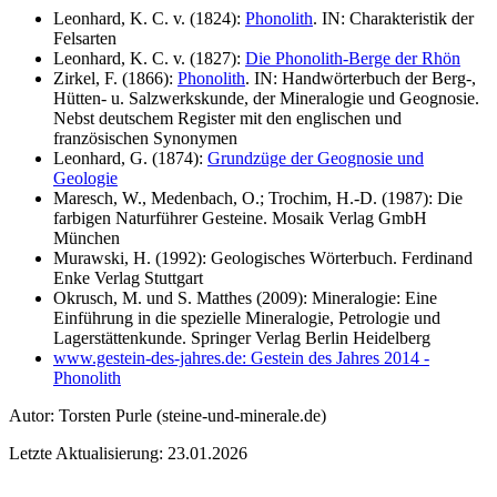
Leonhard, K. C. v. (1824):
Phonolith
. IN: Charakteristik der
Felsarten
Leonhard, K. C. v. (1827):
Die Phonolith-Berge der Rhön
Zirkel, F. (1866):
Phonolith
. IN: Handwörterbuch der Berg-,
Hütten- u. Salzwerkskunde, der Mineralogie und Geognosie.
Nebst deutschem Register mit den englischen und
französischen Synonymen
Leonhard, G. (1874):
Grundzüge der Geognosie und
Geologie
Maresch, W., Medenbach, O.; Trochim, H.-D. (1987): Die
farbigen Naturführer Gesteine. Mosaik Verlag GmbH
München
Murawski, H. (1992): Geologisches Wörterbuch. Ferdinand
Enke Verlag Stuttgart
Okrusch, M. und S. Matthes (2009): Mineralogie: Eine
Einführung in die spezielle Mineralogie, Petrologie und
Lagerstättenkunde. Springer Verlag Berlin Heidelberg
www.gestein-des-jahres.de: Gestein des Jahres 2014 -
Phonolith
Autor:
Torsten Purle
(steine-und-minerale.de)
Letzte Aktualisierung: 23.01.2026