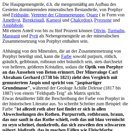
Die Hauptgemengteile, d.h. die mengenmäßig am Aufbau des
Gesteins dominierenden mineralischen Bestandteile, von Porphyr
sind
Feldspäte
,
Vertreter der Glimmergruppe
,
Quarz
( in Form von
Amethyst,
Bergkristall
,
Karneol
und
Chalcedon
),
Pyroxene
und
Amphibole
.
Mit einem Anteil von bis zu fünf Prozent können
Olivin
,
Turmalin
,
Manganit
und
Pyrit
als Nebengemengteile an der mineralischen
Zusammensetzung von Porphyr enthalten sein.
Abhängig von den Mineralen, die an der Zusammensetzung von
Porphyr beteiligt sind, kann die
Farbe
sowohl purpurn, rötlich,
gräulich, gelbbraun, rotbraun oder bräunlich sein, stets durchsetzt
von helleren, größeren Kristallen, sodass die
Optik von Porphyr
an das Aussehen von Beton erinnert. Der Mineraloge Carl
Abraham Gerhard (1738 bis 1821) zieht den Vergleich mit
gemustertem Jaspis und spricht von "jaspisartiger
Grundmasse"
, während der Geologe Achille Delesse (1817 bis
1887) von einem "Feldspath-Teig" als Matrix spricht.
Etwas detaillierter fällt die Beschreibung der Farbe von Porphyr in
der historischen Literatur aus. So schreibt Schröter zum Beispiel: die
Farbe
"ist allezeit roth aber fast findet er sich in allen
Abwechselungen des Rothen. Purpurroth, rothbraun, braun,
das nur sanft in das Rothe schielt, roth das mit blau vermischt
zu seyn scheinet, dunkelroth, das sich zuweilen den schwarzen
nähert, blaßroth, das in machen Fällen wie Fleischfarbe