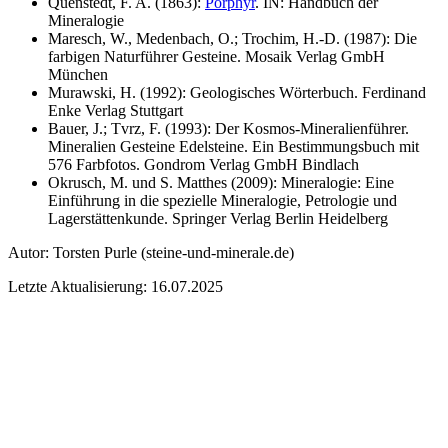
Quenstedt, F. A. (1863):
Porphyr
. IN: Handbuch der
Mineralogie
Maresch, W., Medenbach, O.; Trochim, H.-D. (1987): Die
farbigen Naturführer Gesteine. Mosaik Verlag GmbH
München
Murawski, H. (1992): Geologisches Wörterbuch. Ferdinand
Enke Verlag Stuttgart
Bauer, J.; Tvrz, F. (1993): Der Kosmos-Mineralienführer.
Mineralien Gesteine Edelsteine. Ein Bestimmungsbuch mit
576 Farbfotos. Gondrom Verlag GmbH Bindlach
Okrusch, M. und S. Matthes (2009): Mineralogie: Eine
Einführung in die spezielle Mineralogie, Petrologie und
Lagerstättenkunde. Springer Verlag Berlin Heidelberg
Autor:
Torsten Purle
(steine-und-minerale.de)
Letzte Aktualisierung: 16.07.2025