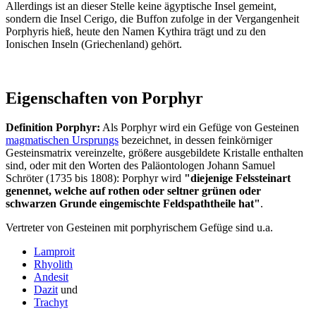
Allerdings ist an dieser Stelle keine ägyptische Insel gemeint,
sondern die Insel Cerigo, die Buffon zufolge in der Vergangenheit
Porphyris hieß, heute den Namen Kythira trägt und zu den
Ionischen Inseln (Griechenland) gehört.
Eigenschaften von Porphyr
Definition Porphyr:
Als Porphyr wird ein Gefüge von Gesteinen
magmatischen Ursprungs
bezeichnet, in dessen feinkörniger
Gesteinsmatrix vereinzelte, größere ausgebildete Kristalle enthalten
sind, oder mit den Worten des Paläontologen Johann Samuel
Schröter (1735 bis 1808): Porphyr wird
"diejenige Felssteinart
genennet, welche auf rothen oder seltner grünen oder
schwarzen Grunde eingemischte Feldspaththeile hat"
.
Vertreter von Gesteinen mit porphyrischem Gefüge sind u.a.
Lamproit
Rhyolith
Andesit
Dazit
und
Trachyt