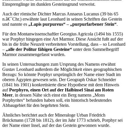
Einsprenglinge im dunklen Gesteinsgrund verweist.
Auch der römische Dichter Marcus Annaeus Lucanus (39 bis 65
n.â€¯Chr.) erwähnte laut Leonhard in seinen Schriften das Gestein
und nannte es
„Lapis purpureus“ – „purpurfarbener Stein“
.
Für den Montanwissenschaftler Georgius Agricola (1494 bis 1555)
war Porphyr hingegen eine Art Marmor. Diese Ansicht fußt auf der
bis in die frühe Neuzeit verbreiteten Vorstellung, dass – so Leonhard
–
„alle der Politur fähigen Gesteine“
unter dem Sammelbegriff
Marmor zusammengefasst wurden.
In seinen Untersuchungen zum Ursprung des Namens erwähnt
Gustav Leonhard außerdem die Möglichkeit eines geographischen
Bezugs: So könnte Porphyr ursprünglich der Name einer Stadt im
oberen Ägypten gewesen sein. Der Geograph Oskar Schneider
(1841 bis 1901) konkretisierte diese Hypothese mit dem Hinweis
auf
Porphyro, einen Ort auf der Halbinsel Sinai am Roten
Meer
, in dessen Nähe sich einst ein Berg namens „Mons
Porphyrites“ befunden haben soll, ein historisch bedeutendes
Abbaugebiet für den begehrten Stein.
Ähnliches berichtet auch der Mineraloge Urban Friedrich
Brückmann (1728 bis 1812), der im Jahr 1773 schrieb, Porphyr sei
der Name einer Insel, auf der das Gestein gewonnen wurde.