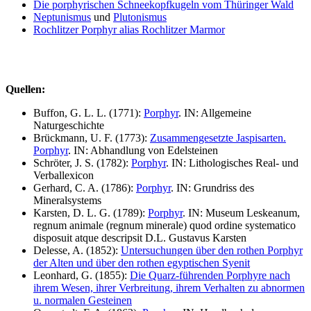
Die porphyrischen Schneekopfkugeln vom Thüringer Wald
Neptunismus
und
Plutonismus
Rochlitzer Porphyr alias Rochlitzer Marmor
Quellen:
Buffon, G. L. L. (1771):
Porphyr
. IN: Allgemeine
Naturgeschichte
Brückmann, U. F. (1773):
Zusammengesetzte Jaspisarten.
Porphyr
. IN: Abhandlung von Edelsteinen
Schröter, J. S. (1782):
Porphyr
. IN: Lithologisches Real- und
Verballexicon
Gerhard, C. A. (1786):
Porphyr
. IN: Grundriss des
Mineralsystems
Karsten, D. L. G. (1789):
Porphyr
. IN: Museum Leskeanum,
regnum animale (regnum minerale) quod ordine systematico
disposuit atque descripsit D.L. Gustavus Karsten
Delesse, A. (1852):
Untersuchungen über den rothen Porphyr
der Alten und über den rothen egyptischen Syenit
Leonhard, G. (1855):
Die Quarz-führenden Porphyre nach
ihrem Wesen, ihrer Verbreitung, ihrem Verhalten zu abnormen
u. normalen Gesteinen