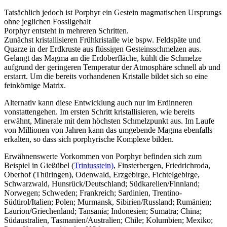
Tatsächlich jedoch ist Porphyr ein Gestein magmatischen Ursprungs
ohne jeglichen Fossilgehalt
Porphyr entsteht in mehreren Schritten.
Zunächst kristallisieren Frühkristalle wie bspw. Feldspäte und
Quarze in der Erdkruste aus flüssigen Gesteinsschmelzen aus.
Gelangt das Magma an die Erdoberfläche, kühlt die Schmelze
aufgrund der geringeren Temperatur der Atmosphäre schnell ab und
erstarrt. Um die bereits vorhandenen Kristalle bildet sich so eine
feinkörnige Matrix.
Alternativ kann diese Entwicklung auch nur im Erdinneren
vonstattengehen. Im ersten Schritt kristallisieren, wie bereits
erwähnt, Minerale mit dem höchsten Schmelzpunkt aus. Im Laufe
von Millionen von Jahren kann das umgebende Magma ebenfalls
erkalten, so dass sich porphyrische Komplexe bilden.
Erwähnenswerte Vorkommen von Porphyr befinden sich zum
Beispiel in Gießübel (
Triniusstein)
, Finsterbergen, Friedrichroda,
Oberhof (Thüringen), Odenwald, Erzgebirge, Fichtelgebirge,
Schwarzwald, Hunsrück/Deutschland; Südkarelien/Finnland;
Norwegen; Schweden; Frankreich; Sardinien, Trentino-
Südtirol/Italien; Polen; Murmansk, Sibirien/Russland; Rumänien;
Laurion/Griechenland; Tansania; Indonesien; Sumatra; China;
Südaustralien, Tasmanien/Australien; Chile; Kolumbien; Mexiko;