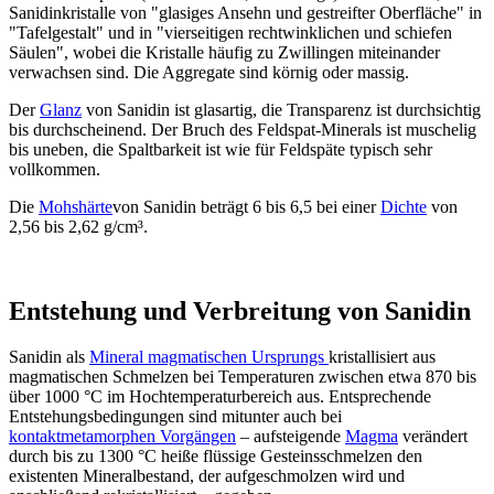
Sanidinkristalle von "glasiges Ansehn und gestreifter Oberfläche" in
"Tafelgestalt" und in "vierseitigen rechtwinklichen und schiefen
Säulen", wobei die Kristalle häufig zu Zwillingen miteinander
verwachsen sind. Die Aggregate sind körnig oder massig.
Der
Glanz
von Sanidin ist glasartig, die Transparenz ist durchsichtig
bis durchscheinend. Der Bruch des Feldspat-Minerals ist muschelig
bis uneben, die Spaltbarkeit ist wie für Feldspäte typisch sehr
vollkommen.
Die
Mohshärte
von Sanidin beträgt 6 bis 6,5 bei einer
Dichte
von
2,56 bis 2,62 g/cm³.
Entstehung und Verbreitung von Sanidin
Sanidin als
Mineral magmatischen Ursprungs
kristallisiert aus
magmatischen Schmelzen bei Temperaturen zwischen etwa 870 bis
über 1000 °C im Hochtemperaturbereich aus. Entsprechende
Entstehungsbedingungen sind mitunter auch bei
kontaktmetamorphen Vorgängen
– aufsteigende
Magma
verändert
durch bis zu 1300 °C heiße flüssige Gesteinsschmelzen den
existenten Mineralbestand, der aufgeschmolzen wird und