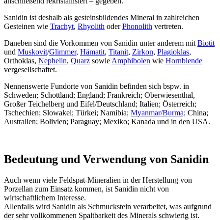
anschließend rekristallisiert – gegeben.
Sanidin ist deshalb als gesteinsbildendes Mineral in zahlreichen
Gesteinen wie
Trachyt
,
Rhyolith
oder
Phonolith
vertreten.
Daneben sind die Vorkommen von Sanidin unter anderem mit
Biotit
und
Muskovit
/
Glimmer
,
Hämatit
,
Titanit
,
Zirkon
,
Plagioklas
,
Orthoklas,
Nephelin
,
Quarz
sowie
Amphibolen
wie
Hornblende
vergesellschaftet.
Nennenswerte Fundorte von Sanidin befinden sich bspw. in
Schweden; Schottland; England; Frankreich; Oberwiesenthal,
Großer Teichelberg und Eifel/Deutschland; Italien; Österreich;
Tschechien; Slowakei; Türkei; Namibia;
Myanmar/Burma;
China;
Australien; Bolivien; Paraguay; Mexiko; Kanada und in den USA.
Bedeutung und Verwendung von Sanidin
Auch wenn viele Feldspat-Mineralien in der Herstellung von
Porzellan zum Einsatz kommen, ist Sanidin nicht von
wirtschaftlichem Interesse.
Allenfalls wird Sanidin als Schmuckstein verarbeitet, was aufgrund
der sehr vollkommenen Spaltbarkeit des Minerals schwierig ist.