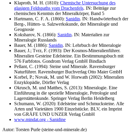
Klaproth, M. H. (1810):
Chemische Untersuchung des
glasigen Feldspaths vom Drachenfels
. IN: Beiträge zur
chemischen Kenntnis der Mineralkörper, Band 5
Hartmann, C. F. A. (1860):
Sanidin
. IN: Handwörterbuch der
Berg-, Hütten- u. Salzwerkskunde, der Mineralogie und
Geognosie
Koksharov, N. (1866):
Sanidin
. IN: Materialien zur
Mineralogie Russlands
Bauer, M. (1886):
Sanidin
. IN: Lehrbuch der Mineralogie
Bauer, J.; Tvrz, F. (1993): Der Kosmos-Mineralienführer.
Mineralien Gesteine Edelsteine. Ein Bestimmungsbuch mit
576 Farbfotos. Gondrom Verlag GmbH Bindlach
Pellant, C. (1994): Steine und Minerale. Ravensburger
Naturführer. Ravensburger Buchverlag Otto Maier GmbH
Korbel, P.; Novak, M. und W. Horwath (2002): Mineralien
Enzyklopädie, Dörfler Verlag
Okrusch, M. und Matthes, S. (2013): Mineralogie. Eine
Einführung in die spezielle Mineralogie, Petrologie und
Lagerstättenkunde. Springer Verlag Berlin Heidelberg
Schumann, W. (2020): Edelsteine und Schmucksteine. Alle
Arten und Varietäten 1900 Einzelstücke. BLV, ein Imprint
von GRÄFE UND UNZER Verlag GmbH
www.mindat.org - Sanidine
Autor:
Torsten Purle
(steine-und-minerale.de)