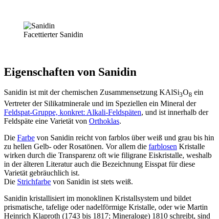
Facettierter Sanidin
Eigenschaften von Sanidin
Sanidin ist mit der chemischen Zusammensetzung KAlSi
O
ein
3
8
Vertreter der Silikatminerale und im Speziellen ein Mineral der
Feldspat-Gruppe, konkret: Alkali-Feldspäten
, und ist innerhalb der
Feldspäte eine Varietät von
Orthoklas
.
Die
Farbe
von Sanidin reicht von farblos über weiß und grau bis hin
zu hellen Gelb- oder Rosatönen. Vor allem die
farblosen
Kristalle
wirken durch die Transparenz oft wie filigrane Eiskristalle, weshalb
in der älteren Literatur auch die Bezeichnung Eisspat für diese
Varietät gebräuchlich ist.
Die
Strichfarbe
von Sanidin ist stets weiß.
Sanidin kristallisiert im monoklinen Kristallsystem und bildet
prismatische, tafelige oder nadelförmige Kristalle, oder wie Martin
Heinrich Klaproth (1743 bis 1817; Mineraloge) 1810 schreibt, sind