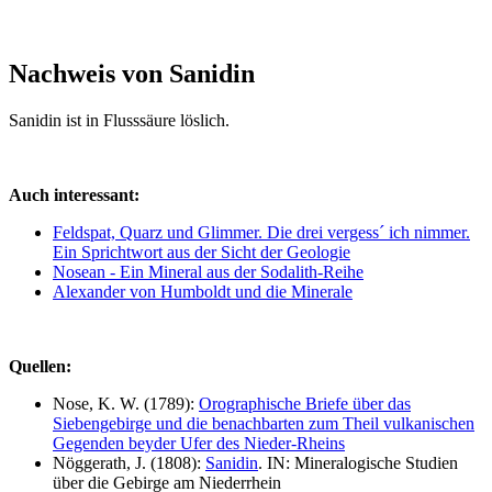
Nachweis von Sanidin
Sanidin ist in Flusssäure löslich.
Auch interessant:
Feldspat, Quarz und Glimmer. Die drei vergess´ ich nimmer.
Ein Sprichtwort aus der Sicht der Geologie
Nosean - Ein Mineral aus der Sodalith-Reihe
Alexander von Humboldt und die Minerale
Quellen:
Nose, K. W. (1789):
Orographische Briefe über das
Siebengebirge und die benachbarten zum Theil vulkanischen
Gegenden beyder Ufer des Nieder-Rheins
Nöggerath, J. (1808):
Sanidin
. IN: Mineralogische Studien
über die Gebirge am Niederrhein