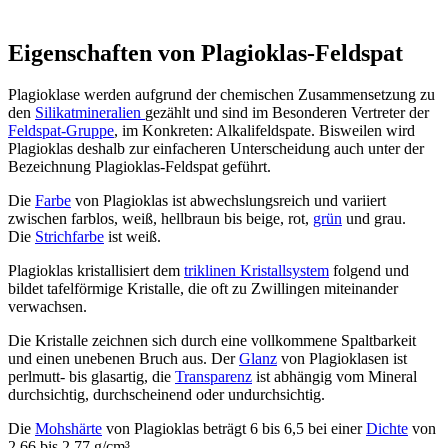
Eigenschaften von Plagioklas-Feldspat
Plagioklase werden aufgrund der chemischen Zusammensetzung zu
den
Silikatmineralien
gezählt und sind im Besonderen Vertreter der
Feldspat-Gruppe
, im Konkreten: Alkalifeldspate. Bisweilen wird
Plagioklas deshalb zur einfacheren Unterscheidung auch unter der
Bezeichnung Plagioklas-Feldspat geführt.
Die
Farbe
von Plagioklas ist abwechslungsreich und variiert
zwischen farblos, weiß, hellbraun bis beige, rot,
grün
und grau.
Die
Strichfarbe
ist weiß.
Plagioklas kristallisiert dem
triklinen Kristallsystem
folgend und
bildet tafelförmige Kristalle, die oft zu Zwillingen miteinander
verwachsen.
Die Kristalle zeichnen sich durch eine vollkommene Spaltbarkeit
und einen unebenen Bruch aus. Der
Glanz
von Plagioklasen ist
perlmutt- bis glasartig, die
Transparenz
ist abhängig vom Mineral
durchsichtig, durchscheinend oder undurchsichtig.
Die
Mohshärte
von Plagioklas beträgt 6 bis 6,5 bei einer
Dichte
von
2,66 bis 2,77 g/cm³.