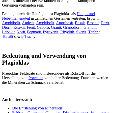
auch als mineralischer Bestandteil in einigen metamorphen
Gesteinen vorhanden sein.
Bedingt durch die Häufigkeit ist Plagioklas als
Haupt- und
Nebengemengteil
in zahlreichen Gesteinen vertreten, bspw. in
Amphibolit
,
Andesit,
Amphibolit
,
Anorthosit
,
Basalt
,
Basanit
,
Dazit
,
Diorit
,
Essexit
,
Fenit,
Gabbro
,
Granit,
Granodiorit,
Granulit
,
Larvikit
,
Norit,
Pegmatit
,
Pyroxenit,
Rhyolith
,
Syenit,
Tephrit,
Tonalit
sowie
Trachyt
.
Bedeutung und Verwendung von
Plagioklas
Plagioklas-Feldspate sind insbesondere als Rohstoff für die
Herstellung von
Porzellan
von hoher Bedeutung. Daneben werden
die Mineralien zu Schmuck verarbeitet.
Auch interessant:
Die Entstehung von Mineralien
Feldspat, Quarz und Glimmer - Die drei vergess´ ich nimmer