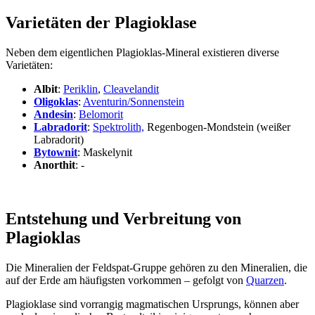
Varietäten der Plagioklase
Neben dem eigentlichen Plagioklas-Mineral existieren diverse
Varietäten:
Albit
:
Periklin
,
Cleavelandit
Oligoklas
:
Aventurin/Sonnenstein
Andesin
:
Belomorit
Labradorit
:
Spektrolith,
Regenbogen-Mondstein (weißer
Labradorit)
Bytownit
: Maskelynit
Anorthit
: -
Entstehung und Verbreitung von
Plagioklas
Die Mineralien der Feldspat-Gruppe gehören zu den Mineralien, die
auf der Erde am häufigsten vorkommen – gefolgt von
Quarzen
.
Plagioklase sind vorrangig magmatischen Ursprungs, können aber