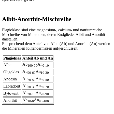
Albit-Anorthit-Mischreihe
Plagioklase sind eine magnesium-, calcium- und natriumreiche
Mischreihe von Mineralien, deren Endglieder Albit und Anorthit
darstellen.
Entsprechend dem Anteil von Albit (Ab) und Anorthit (An) werden
die Mineralien folgendermaßen aufgeschlüsselt:
Plagioklas
Anteil Ab und An
Ab
An
Albit
100-90
0-10
Ab
An
Oligoklas
90-60
10-30
Ab
An
Andesin
70-50
30-50
Ab
An
Labradorit
50-30
50-70
Ab
An
Bytownit
30-10
70-90
Ab
An
Anorthit
10-0
90-100