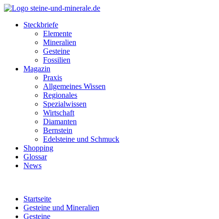
Steckbriefe
Elemente
Mineralien
Gesteine
Fossilien
Magazin
Praxis
Allgemeines Wissen
Regionales
Spezialwissen
Wirtschaft
Diamanten
Bernstein
Edelsteine und Schmuck
Shopping
Glossar
News
Startseite
Gesteine und Mineralien
Gesteine