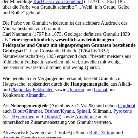
der Mineraloge
Karl Cäsar von Leonhard
( 1779 bis 1862) 1851
über die Farbe von Granulit schreibt: "... Weiß, in´s Graue, Gelbe
und Rothe" gehend.
Die Farbe von Granulit wiederum ist der sichtbare Ausdruck des
Mineralbestands von Granulit.
Carl Naumann (1797 bis 1873, Geologe) definierte Granulit 1839
als
"eine eigenthümliche, wesentlich aus feinkörnigem
Feldspathe und Quarz mit eingesprengten Granaten bestehende
Gebirgsart"
. Carl Constantin Haberle (1764 bis 1832;
Naturwissenschaftler) 1805 ergänzend dazu: "besteht meistens aus
röthlichem Feldspath, zuweilen mit viel, zuweilen mit wenig,
meistens schwarzem Glimmer, und wenig Quarz".
Wie bereits in der Vergangenheit erkannt, besteht Granulit zur
Hauptsache, repäsentiert durch die
Hauptgemengteile,
aus Alkali-
und
Plagioklas
-
Feldspäten
sowie
Quarzen
und
Granat
, im
Konkreten:
Almandin
.
Als
Nebengemengteile
(Anteil bis zu 5 Vol-%) sind neben
Cordierit
auch
Biotit
/
Glimmer
,
Disthen/
Kyanit
,
Spinell
, Sillimanit,
Pyroxene
(v.a.
Hypersthen
und
Diopsid
) sowie
Amphibole
an der
mineralischen Zusammensetzung von Granulit vertreten.
Akzessorisch (weniger als 1 Vol-%) können
Rutil
,
Zirkon
und