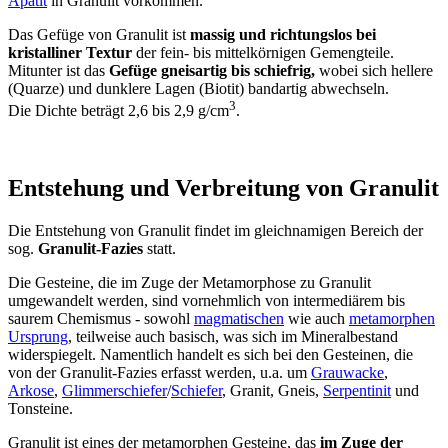
Apatit
in Granulit vorkommen.
Das Gefüge von Granulit ist
massig und richtungslos bei
kristalliner Textur
der fein- bis mittelkörnigen Gemengteile.
Mitunter ist das
Gefüge gneisartig bis schiefrig,
wobei sich hellere
(Quarze) und dunklere Lagen (Biotit) bandartig abwechseln.
3
Die Dichte beträgt 2,6 bis 2,9 g/cm
.
Entstehung und Verbreitung von Granulit
Die Entstehung von Granulit findet im gleichnamigen Bereich der
sog.
Granulit-Fazies
statt.
Die Gesteine, die im Zuge der Metamorphose zu Granulit
umgewandelt werden, sind vornehmlich von intermediärem bis
saurem Chemismus - sowohl
magmatischen
wie auch
metamorphen
Ursprung
, teilweise auch basisch, was sich im Mineralbestand
widerspiegelt. Namentlich handelt es sich bei den Gesteinen, die
von der Granulit-Fazies erfasst werden, u.a. um
Grauwacke
,
Arkose
,
Glimmerschiefer
/
Schiefer
, Granit, Gneis,
Serpentinit
und
Tonsteine.
Granulit ist eines der metamorphen Gesteine, das
im Zuge der