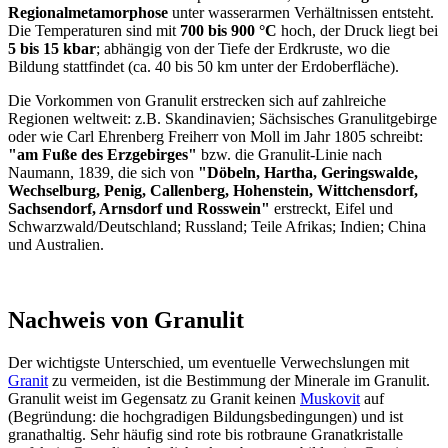
Regionalmetamorphose
unter wasserarmen Verhältnissen entsteht.
Die Temperaturen sind mit
700 bis 900 °C
hoch, der Druck liegt bei
5 bis 15 kbar
; abhängig von der Tiefe der Erdkruste, wo die
Bildung stattfindet (ca. 40 bis 50 km unter der Erdoberfläche).
Die Vorkommen von Granulit erstrecken sich auf zahlreiche
Regionen weltweit: z.B. Skandinavien; Sächsisches Granulitgebirge
oder wie Carl Ehrenberg Freiherr von Moll im Jahr 1805 schreibt:
"am Fuße des Erzgebirges"
bzw. die Granulit-Linie nach
Naumann, 1839, die sich von
"Döbeln, Hartha, Geringswalde,
Wechselburg, Penig, Callenberg, Hohenstein, Wittchensdorf,
Sachsendorf, Arnsdorf und Rosswein"
erstreckt, Eifel und
Schwarzwald/Deutschland; Russland; Teile Afrikas; Indien; China
und Australien.
Nachweis von Granulit
Der wichtigste Unterschied, um eventuelle Verwechslungen mit
Granit
zu vermeiden, ist die Bestimmung der Minerale im Granulit.
Granulit weist im Gegensatz zu Granit keinen
Muskovit
auf
(Begründung: die hochgradigen Bildungsbedingungen) und ist
granathaltig. Sehr häufig sind rote bis rotbraune Granatkristalle