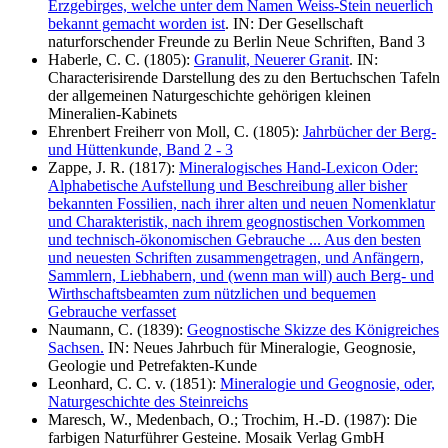
Erzgebirges, welche unter dem Namen Weiss-Stein neuerlich
bekannt gemacht worden ist
. IN: Der Gesellschaft
naturforschender Freunde zu Berlin Neue Schriften, Band 3
Haberle, C. C. (1805):
Granulit, Neuerer Granit
. IN:
Characterisirende Darstellung des zu den Bertuchschen Tafeln
der allgemeinen Naturgeschichte gehörigen kleinen
Mineralien-Kabinets
Ehrenbert Freiherr von Moll, C. (1805):
Jahrbücher der Berg-
und Hüttenkunde, Band 2 - 3
Zappe, J. R. (1817):
Mineralogisches Hand-Lexicon Oder:
Alphabetische Aufstellung und Beschreibung aller bisher
bekannten Fossilien, nach ihrer alten und neuen Nomenklatur
und Charakteristik, nach ihrem geognostischen Vorkommen
und technisch-ökonomischen Gebrauche ... Aus den besten
und neuesten Schriften zusammengetragen, und Anfängern,
Sammlern, Liebhabern, und (wenn man will) auch Berg- und
Wirthschaftsbeamten zum nützlichen und bequemen
Gebrauche verfasset
Naumann, C. (1839):
Geognostische Skizze des Königreiches
Sachsen.
IN: Neues Jahrbuch für Mineralogie, Geognosie,
Geologie und Petrefakten-Kunde
Leonhard, C. C. v. (1851):
Mineralogie und Geognosie, oder,
Naturgeschichte des Steinreichs
Maresch, W., Medenbach, O.; Trochim, H.-D. (1987): Die
farbigen Naturführer Gesteine. Mosaik Verlag GmbH