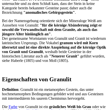
untersuchte und zu dem Schluß kam, dass der Stein in keine
Kategorie bereits bekannter Gesteine passt; daher auch die
Bezeichnung
"anomalisches Gebirgsgestein"
.
Bei der Namensgebung orientierte sich der Mineraloge Weiß am
Aussehen von Granulit:
"für die körnige Abänderung zeigt er
sowohl die Verwandtschaft mit dem Granite, als auch das
jüngere Alter hinlänglich an"
.
Der gemeinsame Wortstamm von Granulit und Granit ist wiederum
lateinischen Ursprungs. Die Vokabel
granum wird mit Korn
übersetzt und ist eine direkte Anspielung auf die körnige Optik
von Granit und Granulit
, weshalb beide Gesteine in der
historischen Literatur auch als
"Neuerer Granit"
geführt wurden,
siehe Haberle (1805) und von Moll (1805).
Eigenschaften von Granulit
Definition
: Granulit ist ein metamorphes Gestein, das unter
hochmetamorphen Bedingungen gebildet wird und aus Gesteinen
mit intermediärem bis saurem Chemismus hervorgeht.
Die
Farbe
von Granulit ist ein
gräuliches Weiß bis Grau
oder wie