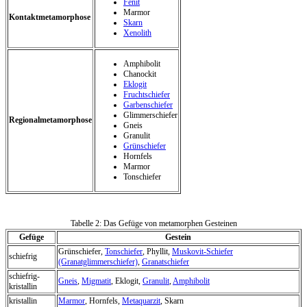
Fenit
Marmor
Kontaktmetamorphose
Skarn
Xenolith
Amphibolit
Chanockit
Eklogit
Fruchtschiefer
Garbenschiefer
Glimmerschiefer
Regionalmetamorphose
Gneis
Granulit
Grünschiefer
Hornfels
Marmor
Tonschiefer
Tabelle 2: Das Gefüge von metamorphen Gesteinen
Gefüge
Gestein
Grünschiefer,
Tonschiefer
, Phyllit,
Muskovit-Schiefer
schiefrig
(Granatglimmerschiefer)
,
Granatschiefer
schiefrig-
Gneis
,
Migmatit
, Eklogit,
Granulit
,
Amphibolit
kristallin
kristallin
Marmor
, Hornfels,
Metaquarzit
, Skarn