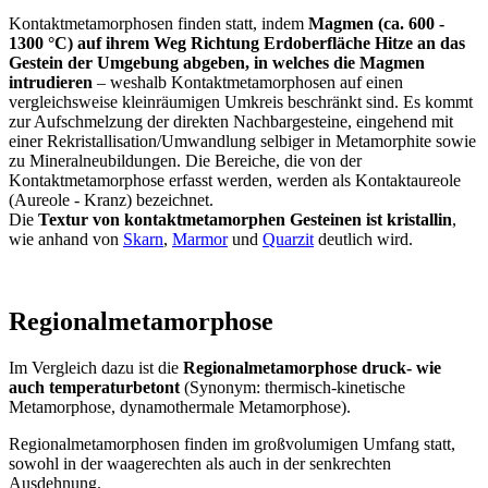
Kontaktmetamorphosen finden statt, indem
Magmen (ca. 600 -
1300 °C) auf ihrem Weg Richtung Erdoberfläche Hitze an das
Gestein der Umgebung abgeben, in welches die Magmen
intrudieren
– weshalb Kontaktmetamorphosen auf einen
vergleichsweise kleinräumigen Umkreis beschränkt sind. Es kommt
zur Aufschmelzung der direkten Nachbargesteine, eingehend mit
einer Rekristallisation/Umwandlung selbiger in Metamorphite sowie
zu Mineralneubildungen. Die Bereiche, die von der
Kontaktmetamorphose erfasst werden, werden als Kontaktaureole
(Aureole - Kranz) bezeichnet.
Die
Textur von kontaktmetamorphen Gesteinen ist kristallin
,
wie anhand von
Skarn
,
Marmor
und
Quarzit
deutlich wird.
Regionalmetamorphose
Im Vergleich dazu ist die
Regionalmetamorphose
druck- wie
auch temperaturbetont
(Synonym: thermisch-kinetische
Metamorphose, dynamothermale Metamorphose).
Regionalmetamorphosen finden im großvolumigen Umfang statt,
sowohl in der waagerechten als auch in der senkrechten
Ausdehnung.