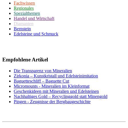
Fachwissen
Regionales
Spezialthemen
Handel und Wirtschaft
Diamanten
Bernstein
Edelsteine und Schmuck
Empfohlene Artikel
Die Transparenz von Mineralien
Zirkonia – Kunstkristall und Edelsteinimitation
Baguetteschliff – Baguette Cut
Micromounts - Mineralien im Kleinformat
Geschenkideen mit Mineralien und Edelsteinen
Nachhaltiges Gold – Recyclinggold statt Minengold
Pingen - Zeugnisse der Bergbaugeschichte