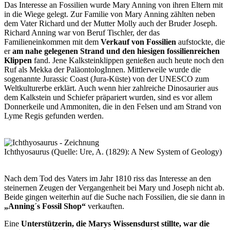
Das Interesse an Fossilien wurde Mary Anning von ihren Eltern mit
in die Wiege gelegt. Zur Familie von Mary Anning zählten neben
dem Vater Richard und der Mutter Molly auch der Bruder Joseph.
Richard Anning war von Beruf Tischler, der das
Familieneinkommen mit dem
Verkauf von Fossilien
aufstockte, die
er
am nahe gelegenen Strand und den hiesigen fossilienreichen
Klippen
fand. Jene Kalksteinklippen genießen auch heute noch den
Ruf als Mekka der PaläontologInnen. Mittlerweile wurde die
sogenannte Jurassic Coast (Jura-Küste) von der UNESCO zum
Weltkulturerbe erklärt. Auch wenn hier zahlreiche Dinosaurier aus
dem Kalkstein und Schiefer präpariert wurden, sind es vor allem
Donnerkeile und Ammoniten, die in den Felsen und am Strand von
Lyme Regis gefunden werden.
Ichthyosaurus (Quelle: Ure, A. (1829): A New System of Geology)
Nach dem Tod des Vaters im Jahr 1810 riss das Interesse an den
steinernen Zeugen der Vergangenheit bei Mary und Joseph nicht ab.
Beide gingen weiterhin auf die Suche nach Fossilien, die sie dann in
„Anning´s Fossil Shop“
verkauften.
Eine
Unterstützerin, die Marys Wissensdurst stillte, war die