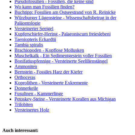
Pseudofossilien - Fossilien, die keine sind
Wo kann man Fossilien finden?
Buchtipp: Fossilien am Ostseestrand von R. Reinicke
Würzburger Lügensteine - Wissenschaftsbetrug in der
Paläontologie
Versteinerter Seeigel
Kupferschiefer-Hering - Palaeoniscum freieslebeni
Taeniopteris Eckardtii
Tambia spiralis
Brachiopoden - Kopflose Mollusken
Muschelkalk - Ein Sedimentgestein voller Fossilien
Bonifatiuspfennige - Versteinerte Seelilienstängel
Ammoniten
Bernstein - Fossiles Harz der Kiefer
Orthoceras
Koprolithen - Versteinerte Exkremente
Donnerkeile
Fusulinen - Kammerlinge
Petoskey-Steine - Versteinerte Korallen aus Michigan
Trilobiten
Versteinertes Holz
Auch interessant: