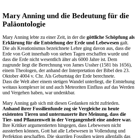
Mary Anning und die Bedeutung für die
Paläontologie
Mary Anning lebte zu einer Zeit, in der die
göttliche Schöpfung als
Erklärung für die Entstehung der Erde und Lebewesen
galt.
Die als Kreationismus bezeichnete Lehre ging davon aus, dass die
Erde von Gott innerhalb von sieben Tagen erschaffen wurde und
dass die Erde nicht wesentlich älter als 6000 Jahre ist. Dem
zugrunde liegt die Berechnung von James Ussher (1581 bis 1656),
einem Theologen, der anhand der Interpretation der Bibel den 23.
Oktober 4004 v. Chr. Als Geburtstag der Erde berechnete.
Dass die Welt aber einem stetigen Wandel unterliegt, die Entstehung
weitaus komplexer ist und auch Meteoriten Einfluss auf das Werden
und Vergehen haben, war undenkbar.
Mary Anning gab sich mit diesen Gedanken nicht zufrieden.
Anhand ihrer Fossilienfunde zog sie Vergleiche zu heute
existenten Tieren und untermauerte ihre Meinung, dass die
Tier- und Pflanzenwelt in der Vergangenheit eine andere war.
Ihre Kritiker argumentierten hingegen, dass Lebewesen nicht
aussterben können, Gott hat alle Lebewesen in Vollendung und
Perfektion geschaffen. Die skurrilen Fossilien wären allenfalls das