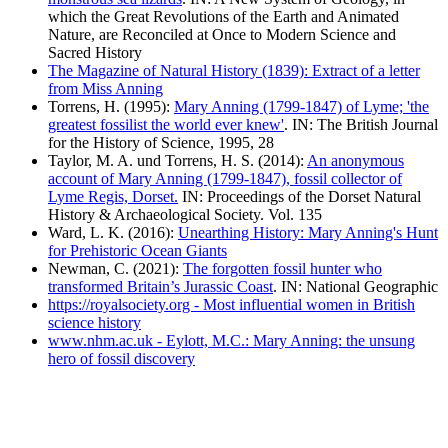
which the Great Revolutions of the Earth and Animated
Nature, are Reconciled at Once to Modern Science and
Sacred History
The Magazine of Natural History (1839): Extract of a letter
from Miss Anning
Torrens, H. (1995):
Mary Anning (1799-1847) of Lyme; 'the
greatest fossilist the world ever knew'
. IN: The British Journal
for the History of Science, 1995, 28
Taylor, M. A. und Torrens, H. S. (2014):
An anonymous
account of Mary Anning (1799-1847), fossil collector of
Lyme Regis, Dorset.
IN: Proceedings of the Dorset Natural
History & Archaeological Society. Vol. 135
Ward, L. K. (2016):
Unearthing History: Mary Anning's Hunt
for Prehistoric Ocean Giants
Newman, C. (2021):
The forgotten fossil hunter who
transformed Britain’s Jurassic Coast
. IN: National Geographic
https://royalsociety.org - Most influential women in British
science history
www.nhm.ac.uk - Eylott, M.C.: Mary Anning: the unsung
hero of fossil discovery