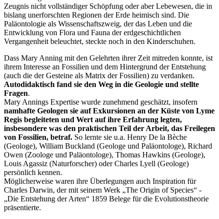
Zeugnis nicht vollständiger Schöpfung oder aber Lebewesen, die in
bislang unerforschten Regionen der Erde heimisch sind. Die
Paläontologie als Wissenschaftszweig, der das Leben und die
Entwicklung von Flora und Fauna der erdgeschichtlichen
Vergangenheit beleuchtet, steckte noch in den Kinderschuhen.
Dass Mary Anning mit den Gelehrten ihrer Zeit mitreden konnte, ist
ihrem Interesse an Fossilien und dem Hintergrund der Entstehung
(auch die der Gesteine als Matrix der Fossilien) zu verdanken.
Autodidaktisch fand sie den Weg in die Geologie und stellte
Fragen
.
Mary Annings Expertise wurde zunehmend geschätzt, insofern
namhafte Geologen sie auf Exkursionen an der Küste von Lyme
Regis begleiteten und Wert auf ihre Erfahrung legten,
insbesondere was den praktischen Teil der Arbeit, das Freilegen
von Fossilien, betraf.
So lernte sie u.a. Henry De la Bèche
(Geologe), William Buckland (Geologe und Paläontologe), Richard
Owen (Zoologe und Paläontologe), Thomas Hawkins (Geologe),
Louis Agassiz (Naturforscher) oder Charles Lyell (Geologe)
persönlich kennen.
Möglicherweise waren ihre Überlegungen auch Inspiration für
Charles Darwin, der mit seinem Werk „The Origin of Species“ -
„Die Entstehung der Arten“ 1859 Belege für die Evolutionstheorie
präsentierte.