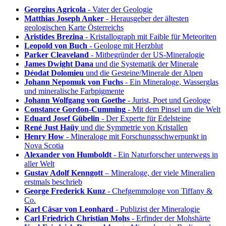
Georgius Agricola
- Vater der Geologie
Matthias Joseph Anker
- Herausgeber der ältesten
geologischen Karte Österreichs
Aristides Brezina
- Kristallograph mit Faible für Meteoriten
Leopold von Buch
- Geologe mit Herzblut
Parker Cleaveland
- Mitbegründer der US-Mineralogie
James Dwight Dana
und die Systematik der Minerale
Déodat Dolomieu
und die Gesteine/Minerale der Alpen
Johann Nepomuk von Fuchs
- Ein Mineraloge, Wasserglas
und mineralische Farbpigmente
Johann Wolfgang von Goethe
- Jurist, Poet und Geologe
Constance Gordon-Cumming
- Mit dem Pinsel um die Welt
Eduard Josef Gübelin
- Der Experte für Edelsteine
René Just Haüy
und die Symmetrie von Kristallen
Henry How
- Mineraloge mit Forschungsschwerpunkt in
Nova Scotia
Alexander von Humboldt
- Ein Naturforscher unterwegs in
aller Welt
Gustav Adolf Kenngott
– Mineraloge, der viele Mineralien
erstmals beschrieb
George Frederick Kunz
- Chefgemmologe von Tiffany &
Co.
Karl Cäsar von Leonhard
- Publizist der Mineralogie
Carl Friedrich Christian Mohs
- Erfinder der Mohshärte