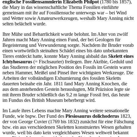
englische Fossiliensammlerin Elizabeth Philpot
(1780 bis 1857),
die Mary in das wissenschaftliche Thema Fossilien einführte
gemeinsam mit ihr auf Fossiliensuche unterwegs war – bei Wind
und Wetter sowie Amateurwerkzeugen, weshalb Mary Anning nicht
selten belächelt wurde.
Ihre Mühe und Beharrlichkeit wurde belohnt. Im Alter von zwölf
Jahren macht Mary Anning einen Fund, der bei Geologen für
Begeisterung und Verwunderung sorgte. Nachdem ihr Bruder vorab
einen wortwörtlich steinalten Schädel eines bis dato unbekannten
Tieres entdeckt hatte, konnte Mary Anning alsbald das
Skelett eines
Ichtyhosaurus
(= Fischsaurier) freilegen. Ihre Akribie, Geduld und
das Studieren der möglichen Position des Fossils im Gestein waren
neben Hammer, Meißel und Pinsel ihre wichtigsten Werkzeuge. Die
Arbeiten der vollständigen Exhumierung des fossilen Skeletts
dauerten beinahe ein Jahr. 1811 fand Mary Anning Knochen, die
aus dem anstehenden Gestein herauslugten, Mit Präzision legte sie
mit ihrem Bruder schließlich das 9,2 m lange Fossil frei, das heute
im Fundus des British Museum beherbergt wird.
Im Laufe ihres Lebens machte Mary Anning weitere sensationelle
Funde, wie bspw. Der Fund des
Plesiosaurus dolichoderus
1823,
der von George Cuvier (1769 bis 1832) zunächst für eine Fälschung
bzw. ein aus verschiedenen Skeletten konstruiertes Wesen gehalten
wurde, weil bis dato kein vergleichbares Wesen weltweit bekannt