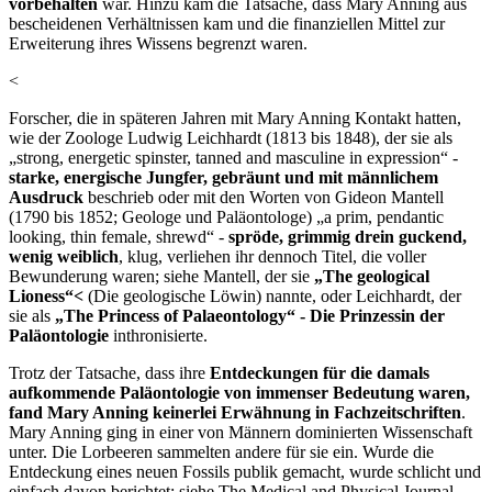
vorbehalten
war. Hinzu kam die Tatsache, dass Mary Anning aus
bescheidenen Verhältnissen kam und die finanziellen Mittel zur
Erweiterung ihres Wissens begrenzt waren.
<
Forscher, die in späteren Jahren mit Mary Anning Kontakt hatten,
wie der Zoologe Ludwig Leichhardt (1813 bis 1848), der sie als
„strong, energetic spinster, tanned and masculine in expression“ -
starke, energische Jungfer, gebräunt und mit männlichem
Ausdruck
beschrieb oder mit den Worten von Gideon Mantell
(1790 bis 1852; Geologe und Paläontologe) „a prim, pendantic
looking, thin female, shrewd“ -
spröde, grimmig drein guckend,
wenig weiblich
, klug, verliehen ihr dennoch Titel, die voller
Bewunderung waren; siehe Mantell, der sie
„The geological
Lioness“<
(Die geologische Löwin) nannte, oder Leichhardt, der
sie als
„The Princess of Palaeontology“ - Die Prinzessin der
Paläontologie
inthronisierte.
Trotz der Tatsache, dass ihre
Entdeckungen für die damals
aufkommende Paläontologie von immenser Bedeutung waren,
fand Mary Anning keinerlei Erwähnung in Fachzeitschriften
.
Mary Anning ging in einer von Männern dominierten Wissenschaft
unter. Die Lorbeeren sammelten andere für sie ein. Wurde die
Entdeckung eines neuen Fossils publik gemacht, wurde schlicht und
einfach davon berichtet; siehe The Medical and Physical Journal