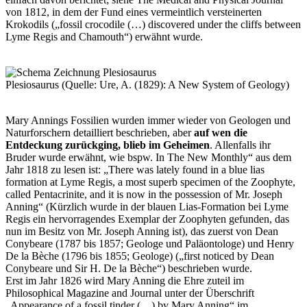
von 1812, in dem der Fund eines vermeintlich versteinerten
Krokodils („fossil crocodile (…) discovered under the cliffs between
Lyme Regis and Chamouth“) erwähnt wurde.
Plesiosaurus (Quelle: Ure, A. (1829): A New System of Geology)
Mary Annings Fossilien wurden immer wieder von Geologen und
Naturforschern detailliert beschrieben, aber
auf wen die
Entdeckung zurückging, blieb im Geheimen
. Allenfalls ihr
Bruder wurde erwähnt, wie bspw. In The New Monthly“ aus dem
Jahr 1818 zu lesen ist: „There was lately found in a blue lias
formation at Lyme Regis, a most superb specimen of the Zoophyte,
called Pentacrinite, and it is now in the possession of Mr. Joseph
Anning“ (Kürzlich wurde in der blauen Lias-Formation bei Lyme
Regis ein hervorragendes Exemplar der Zoophyten gefunden, das
nun im Besitz von Mr. Joseph Anning ist), das zuerst von Dean
Conybeare (1787 bis 1857; Geologe und Paläontologe) und Henry
De la Bèche (1796 bis 1855; Geologe) („first noticed by Dean
Conybeare und Sir H. De la Bèche“) beschrieben wurde.
Erst im Jahr 1826 wird Mary Anning die Ehre zuteil im
Philosophical Magazine and Journal unter der Überschrift
„Appearance of a fossil tinder (…) by Mary Anning“ im