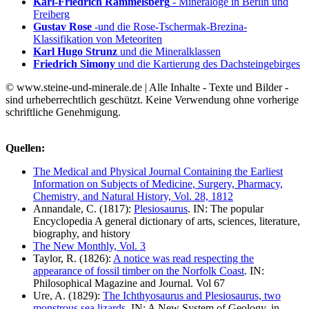
Karl-Friedrich Rammelsberg
- Mineraloge in Berlin und
Freiberg
Gustav Rose
-und die Rose-Tschermak-Brezina-
Klassifikation von Meteoriten
Karl Hugo Strunz
und die Mineralklassen
Friedrich Simony
und die Kartierung des Dachsteingebirges
© www.steine-und-minerale.de | Alle Inhalte - Texte und Bilder -
sind urheberrechtlich geschützt. Keine Verwendung ohne vorherige
schriftliche Genehmigung.
Quellen:
The Medical and Physical Journal Containing the Earliest
Information on Subjects of Medicine, Surgery, Pharmacy,
Chemistry, and Natural History, Vol. 28, 1812
Annandale, C. (1817):
Plesiosaurus
. IN: The popular
Encyclopedia A general dictionary of arts, sciences, literature,
biography, and history
The New Monthly, Vol. 3
Taylor, R. (1826):
A notice was read respecting the
appearance of fossil timber on the Norfolk Coast
. IN:
Philosophical Magazine and Journal. Vol 67
Ure, A. (1829):
The Ichthyosaurus and Plesiosaurus, two
monstrous sea lizards
. IN: A New System of Geology, in