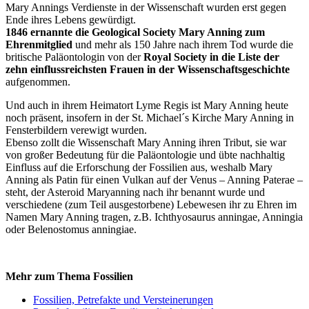
Mary Annings Verdienste in der Wissenschaft wurden erst gegen
Ende ihres Lebens gewürdigt.
1846 ernannte die Geological Society Mary Anning zum
Ehrenmitglied
und mehr als 150 Jahre nach ihrem Tod wurde die
britische Paläontologin von der
Royal Society in die Liste der
zehn einflussreichsten Frauen in der Wissenschaftsgeschichte
aufgenommen.
Und auch in ihrem Heimatort Lyme Regis ist Mary Anning heute
noch präsent, insofern in der St. Michael´s Kirche Mary Anning in
Fensterbildern verewigt wurden.
Ebenso zollt die Wissenschaft Mary Anning ihren Tribut, sie war
von großer Bedeutung für die Paläontologie und übte nachhaltig
Einfluss auf die Erforschung der Fossilien aus, weshalb Mary
Anning als Patin für einen Vulkan auf der Venus – Anning Paterae –
steht, der Asteroid Maryanning nach ihr benannt wurde und
verschiedene (zum Teil ausgestorbene) Lebewesen ihr zu Ehren im
Namen Mary Anning tragen, z.B. Ichthyosaurus anningae, Anningia
oder Belenostomus anningiae.
Mehr zum Thema Fossilien
Fossilien, Petrefakte und Versteinerungen