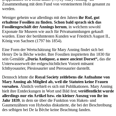
Zusammenhang mit dem Fund von versteinertem Holz genannt zu
werden.
Weniger geheim war allerdings mit den Jahren
ihr Ruf, gut
erhaltene Fossilien zu finden. Schon bald sprach sich das
Fossiliengeschäft der Annings herum
, in welchem sowohl
Exponate für Museen wie auch für Privatsammlungen gekauft
wurden. Einer der berühmtesten Kunden war Friedrich August II.,
König von Sachsen (1797 bis 1854).
Eine Form der Wertschätzung für Mary Anning findet sich bei
Henry De la Bèche wieder. Ihre Fossilien inspirierten ihn 1830 für
sein Gemälde
„Duria Antiquor, a more ancient Dorset“,
das die
Unterwasserwelt der erdgeschichtlichen Vorzeit mitsamt
Ichthyosaurier, Plesiosaurier und Pterosaurier darstellt.
Dennoch lehnte die
Royal Society zeitlebens die Aufnahme von
Mary Anning als Mitglied ab, weil die Statuten keine Frauen
vorsahen
. Ähnlich verhielt es sich mit Publikationen. Mary Anning
hielt ihre Entdeckungen in Wort und Bild fest;
veröffentlicht wurde
allerdings nur ein Artikel bzw. ein kleiner Auszug von ihr im
Jahr 1839
, in dem sie über die Funktion von Haken- und
Gaumenzähnen von Hybodus diskutierte, die bei der Beschreibung
des selbigen bei De la Bèche keine Beachtung fanden.