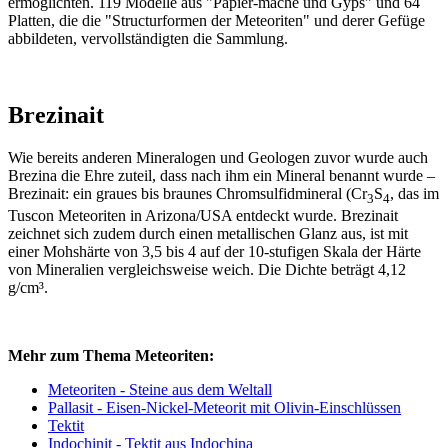
ermöglichten. 119 Modelle aus "Papier-mâché und Gyps" und 64
Platten, die die "Structurformen der Meteoriten" und derer Gefüge
abbildeten, vervollständigten die Sammlung.
Brezinait
Wie bereits anderen Mineralogen und Geologen zuvor wurde auch
Brezina die Ehre zuteil, dass nach ihm ein Mineral benannt wurde –
Brezinait: ein graues bis braunes Chromsulfidmineral (Cr
S
, das im
3
4
Tuscon Meteoriten in Arizona/USA entdeckt wurde. Brezinait
zeichnet sich zudem durch einen metallischen Glanz aus, ist mit
einer Mohshärte von 3,5 bis 4 auf der 10-stufigen Skala der Härte
von Mineralien vergleichsweise weich. Die Dichte beträgt 4,12
g/cm³.
Mehr zum Thema Meteoriten:
Meteoriten - Steine aus dem Weltall
Pallasit - Eisen-Nickel-Meteorit mit Olivin-Einschlüssen
Tektit
Indochinit - Tektit aus Indochina