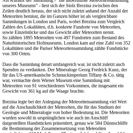
Als Kurator der Sammlung - "die altberühmte Meteoritensammlung
unseres Museums" - liest sich der Stolz Brezina zwischen den
Zeilen deutlich heraus, der sich nicht zuletzt anhand der Anzahl der
Meteoriten bemisst, die im Ganzen höher ist als vergleichbare
Sammlungen in London und Paris, wobei Brezina zum Vergleich
Zahlen des Lokalitäten, d.h. konkrete Fundorte von Meteoriten,
sowie Einzelstücke und das Gewicht aller Meteoriten nennt.
So zählten 1895 Meteoriten von 497 Fundorten zum Bestand des
Naturhistorischen Hofmuseums. London kam auf eine Zahl von 352
Lokalitäten und die Pariser Meteoritensammlung zählte Fundstücke
von 300 Orten.
Dass die Sammlung derart umfangreich war, ist nicht zuletzt auch
Spenden zu verdanken. Der Mineraloge Georg Fredrick Kunz, der
für das US-amerikanische Schmuckimperium Tiffany & Co. tätig
war, vermachte dem Wiener Museum eine Sammlung mit
Meteoriten von 91 verschiedenen Vorkommen, die insgesamt ein
Gewicht von 361 kg auf die Waage brachte.
Brezina legte bei der Anlegung der Meteoritensammlung viel Wert
auf die Anschaulichkeit der Meteoriten, die für das Studium der
Geologie und Mineralogie von hoher Bedeutung ist. Die Meteoriten
wurden sowohl in ursprünglichen wie auch im Anschliff
dargestellten Handstücken präsentiert, genau wie 584 Dünnschliffe
die Bestimmung der Zusammensetzung von Meteoriten