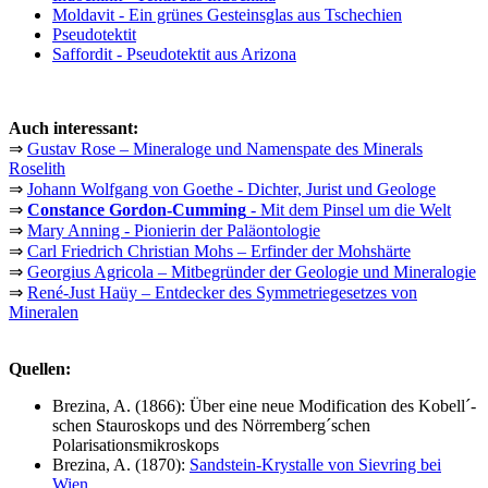
Moldavit - Ein grünes Gesteinsglas aus Tschechien
Pseudotektit
Saffordit - Pseudotektit aus Arizona
Auch interessant:
⇒
Gustav Rose – Mineraloge und Namenspate des Minerals
Roselith
⇒
Johann Wolfgang von Goethe - Dichter, Jurist und Geologe
⇒
Constance Gordon-Cumming
- Mit dem Pinsel um die Welt
⇒
Mary Anning - Pionierin der Paläontologie
⇒
Carl Friedrich Christian Mohs – Erfinder der Mohshärte
⇒
Georgius Agricola – Mitbegründer der Geologie und Mineralogie
⇒
René-Just Haüy – Entdecker des Symmetriegesetzes von
Mineralen
Quellen:
Brezina, A. (1866): Über eine neue Modification des Kobell´-
schen Stauroskops und des Nörremberg´schen
Polarisationsmikroskops
Brezina, A. (1870):
Sandstein-Krystalle von Sievring bei
Wien