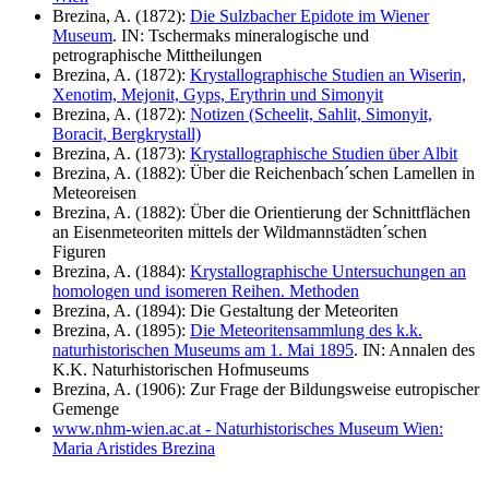
Brezina, A. (1872):
Die Sulzbacher Epidote im Wiener
Museum
. IN: Tschermaks mineralogische und
petrographische Mittheilungen
Brezina, A. (1872):
Krystallographische Studien an Wiserin,
Xenotim, Mejonit, Gyps, Erythrin und Simonyit
Brezina, A. (1872):
Notizen (Scheelit, Sahlit, Simonyit,
Boracit, Bergkrystall)
Brezina, A. (1873):
Krystallographische Studien über Albit
Brezina, A. (1882): Über die Reichenbach´schen Lamellen in
Meteoreisen
Brezina, A. (1882): Über die Orientierung der Schnittflächen
an Eisenmeteoriten mittels der Wildmannstädten´schen
Figuren
Brezina, A. (1884):
Krystallographische Untersuchungen an
homologen und isomeren Reihen. Methoden
Brezina, A. (1894): Die Gestaltung der Meteoriten
Brezina, A. (1895):
Die Meteoritensammlung des k.k.
naturhistorischen Museums am 1. Mai 1895
. IN: Annalen des
K.K. Naturhistorischen Hofmuseums
Brezina, A. (1906): Zur Frage der Bildungsweise eutropischer
Gemenge
www.nhm-wien.ac.at - Naturhistorisches Museum Wien:
Maria Aristides Brezina