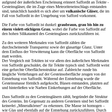
aufgrund der äußerlichen Erscheinung erinnert Saffordit an Tektite -
Gesteinsgläser, die im Zuge eines Meteoriteneinschlags entstanden
sind, tatsächlich handelt es sich aber um
vulkanische Gläser,
die im
Fall von Saffordit in der Umgebung von Safford vorkommt.
Die Farbe von Saffordit ist dunkel:
graubraun, grau bis hin zu
einem violett-stichigem Grau
, wobei die Farbe von Saffordit auf
den hohen Silikatanteil des Gesteinsglases zurückzuführen ist.
Zu den weiteren Merkmalen von Saffordit zählen die
durchscheinende Transparenz sowie der glasartige Glanz. Unter
dem Einfluss der Verwitterung kann die Oberfläche von Saffordit
matt werden.
Der Vergleich mit Tektiten ist vor allem den äußerlichen Merkmalen
von Saffordit geschuldet, die für Tektite typisch sind: Saffordit weist
eine gefurchte Oberflächenstruktur auf. Zahlreiche runde bis
längliche Vertiefungen auf der Gesteinsoberfläche zeugen von der
Entstehung von Saffordit. Während der Entstehung wurde die
Gesteinsmasse förmlich aufgekocht, Blasen entstanden, platzten auf
und hinterließen wie Narben Einkerbungen auf der Oberfläche.
Dass Saffordit zu den Gesteinsgläsern zählt, begründet die Struktur
des Gesteins. Im Gegensatz zu anderen Gesteinen sind bei Saffordit
keinerlei „Mineralkörner“ zu erkennen. Die Masse ist homogen –
wie Glas und ebenfalls auf die Entstehung zurückzuführen. Durch