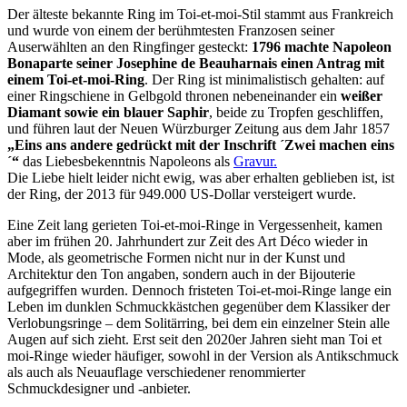
Der älteste bekannte Ring im Toi-et-moi-Stil stammt aus Frankreich
und wurde von einem der berühmtesten Franzosen seiner
Auserwählten an den Ringfinger gesteckt:
1796 machte Napoleon
Bonaparte seiner Josephine de Beauharnais einen Antrag mit
einem Toi-et-moi-Ring
. Der Ring ist minimalistisch gehalten: auf
einer Ringschiene in Gelbgold thronen nebeneinander ein
weißer
Diamant sowie ein blauer Saphir
, beide zu Tropfen geschliffen,
und führen laut der Neuen Würzburger Zeitung aus dem Jahr 1857
„Eins ans andere gedrückt mit der Inschrift ´Zwei machen eins
´“
das Liebesbekenntnis Napoleons als
Gravur.
Die Liebe hielt leider nicht ewig, was aber erhalten geblieben ist, ist
der Ring, der 2013 für 949.000 US-Dollar versteigert wurde.
Eine Zeit lang gerieten Toi-et-moi-Ringe in Vergessenheit, kamen
aber im frühen 20. Jahrhundert zur Zeit des Art Déco wieder in
Mode, als geometrische Formen nicht nur in der Kunst und
Architektur den Ton angaben, sondern auch in der Bijouterie
aufgegriffen wurden. Dennoch fristeten Toi-et-moi-Ringe lange ein
Leben im dunklen Schmuckkästchen gegenüber dem Klassiker der
Verlobungsringe – dem Solitärring, bei dem ein einzelner Stein alle
Augen auf sich zieht. Erst seit den 2020er Jahren sieht man Toi et
moi-Ringe wieder häufiger, sowohl in der Version als Antikschmuck
als auch als Neuauflage verschiedener renommierter
Schmuckdesigner und -anbieter.