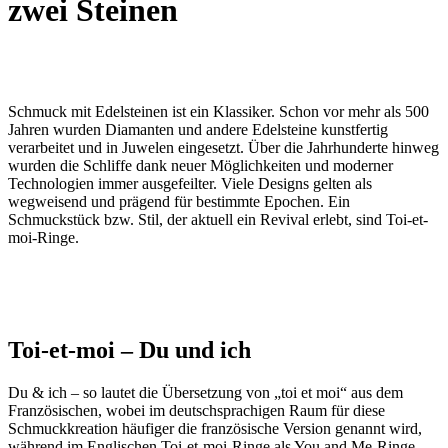
zwei Steinen
Schmuck mit Edelsteinen ist ein Klassiker. Schon vor mehr als 500
Jahren wurden Diamanten und andere Edelsteine kunstfertig
verarbeitet und in Juwelen eingesetzt. Über die Jahrhunderte hinweg
wurden die Schliffe dank neuer Möglichkeiten und moderner
Technologien immer ausgefeilter. Viele Designs gelten als
wegweisend und prägend für bestimmte Epochen. Ein
Schmuckstück bzw. Stil, der aktuell ein Revival erlebt, sind Toi-et-
moi-Ringe.
Toi-et-moi – Du und ich
Du & ich – so lautet die Übersetzung von „toi et moi“ aus dem
Französischen, wobei im deutschsprachigen Raum für diese
Schmuckkreation häufiger die französische Version genannt wird,
während im Englischen Toi-et-moi-Ringe als You and Me-Ringe