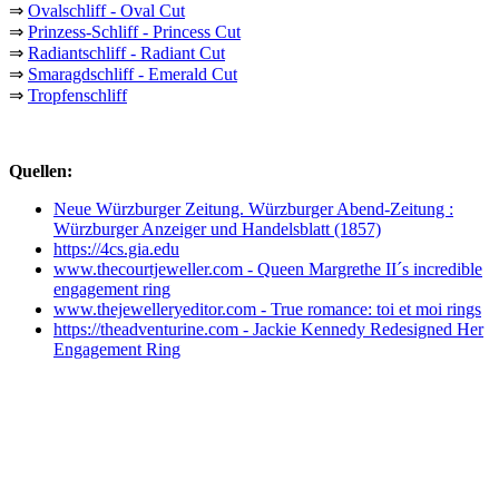
⇒
Ovalschliff - Oval Cut
⇒
Prinzess-Schliff - Princess Cut
⇒
Radiantschliff - Radiant Cut
⇒
Smaragdschliff - Emerald Cut
⇒
Tropfenschliff
Quellen:
Neue Würzburger Zeitung. Würzburger Abend-Zeitung :
Würzburger Anzeiger und Handelsblatt (1857)
https://4cs.gia.edu
www.thecourtjeweller.com - Queen Margrethe II´s incredible
engagement ring
www.thejewelleryeditor.com - True romance: toi et moi rings
https://theadventurine.com - Jackie Kennedy Redesigned Her
Engagement Ring