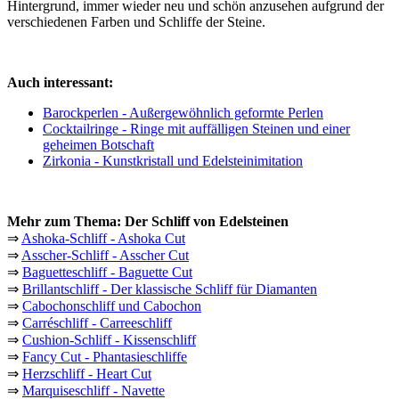
Hintergrund, immer wieder neu und schön anzusehen aufgrund der
verschiedenen Farben und Schliffe der Steine.
Auch interessant:
Barockperlen - Außergewöhnlich geformte Perlen
Cocktailringe - Ringe mit auffälligen Steinen und einer
geheimen Botschaft
Zirkonia - Kunstkristall und Edelsteinimitation
Mehr zum Thema: Der Schliff von Edelsteinen
⇒
Ashoka-Schliff - Ashoka Cut
⇒
Asscher-Schliff - Asscher Cut
⇒
Baguetteschliff - Baguette Cut
⇒
Brillantschliff - Der klassische Schliff für Diamanten
⇒
Cabochonschliff und Cabochon
⇒
Carréschliff - Carreeschliff
⇒
Cushion-Schliff - Kissenschliff
⇒
Fancy Cut - Phantasieschliffe
⇒
Herzschliff - Heart Cut
⇒
Marquiseschliff - Navette