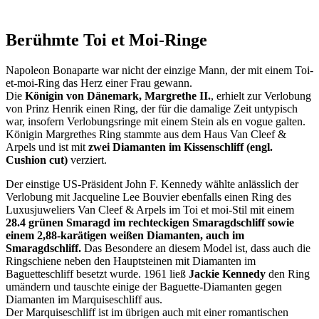
Berühmte Toi et Moi-Ringe
Napoleon Bonaparte war nicht der einzige Mann, der mit einem Toi-
et-moi-Ring das Herz einer Frau gewann.
Die
Königin von Dänemark, Margrethe II.
, erhielt zur Verlobung
von Prinz Henrik einen Ring, der für die damalige Zeit untypisch
war, insofern Verlobungsringe mit einem Stein als en vogue galten.
Königin Margrethes Ring stammte aus dem Haus Van Cleef &
Arpels und ist mit
zwei Diamanten im Kissenschliff (engl.
Cushion cut)
verziert.
Der einstige US-Präsident John F. Kennedy wählte anlässlich der
Verlobung mit Jacqueline Lee Bouvier ebenfalls einen Ring des
Luxusjuweliers Van Cleef & Arpels im Toi et moi-Stil mit einem
28.4 grünen Smaragd im rechteckigen Smaragdschliff sowie
einem 2,88-karätigen weißen Diamanten, auch im
Smaragdschliff.
Das Besondere an diesem Model ist, dass auch die
Ringschiene neben den Hauptsteinen mit Diamanten im
Baguetteschliff besetzt wurde. 1961 ließ
Jackie Kennedy
den Ring
umändern und tauschte einige der Baguette-Diamanten gegen
Diamanten im Marquiseschliff aus.
Der Marquiseschliff ist im übrigen auch mit einer romantischen