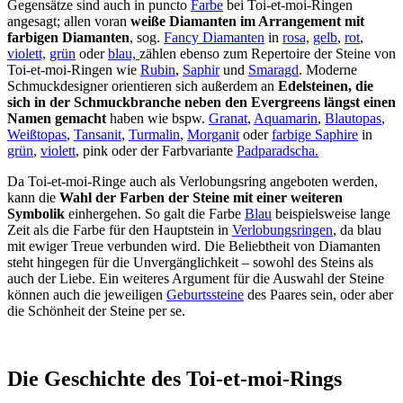
Gegensätze sind auch in puncto
Farbe
bei Toi-et-moi-Ringen
angesagt; allen voran
weiße Diamanten im Arrangement mit
farbigen Diamanten
, sog.
Fancy Diamanten
in
rosa,
gelb
,
rot
,
violett,
grün
oder
blau,
zählen ebenso zum Repertoire der Steine von
Toi-et-moi-Ringen wie
Rubin
,
Saphir
und
Smaragd
. Moderne
Schmuckdesigner orientieren sich außerdem an
Edelsteinen, die
sich in der Schmuckbranche neben den Evergreens längst einen
Namen gemacht
haben wie bspw.
Granat
,
Aquamarin
,
Blautopas
,
Weißtopas
,
Tansanit
,
Turmalin
,
Morganit
oder
farbige Saphire
in
grün
,
violett
, pink oder der Farbvariante
Padparadscha.
Da Toi-et-moi-Ringe auch als Verlobungsring angeboten werden,
kann die
Wahl der Farben der Steine mit einer weiteren
Symbolik
einhergehen. So galt die Farbe
Blau
beispielsweise lange
Zeit als die Farbe für den Hauptstein in
Verlobungsringen
, da blau
mit ewiger Treue verbunden wird. Die Beliebtheit von Diamanten
steht hingegen für die Unvergänglichkeit – sowohl des Steins als
auch der Liebe. Ein weiteres Argument für die Auswahl der Steine
können auch die jeweiligen
Geburtssteine
des Paares sein, oder aber
die Schönheit der Steine per se.
Die Geschichte des Toi-et-moi-Rings