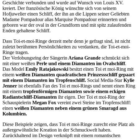
Geschichte verbunden und wurde auf Wunsch von Louis XV.
kreiert. Der französische König wünschte sich von seinem
Hofjuwelier einen Schliff, der ihn an die Lippen seiner Geliebten
Madame Pompadour alias Marquise Pompadour erinnerten und
geboren war der oval in der Grundform und mit spitz zulaufenden
Enden gehaltene Schliff.
Dass Toi-et-moi-Ringe derzeit mehr denn je gefragt sind, ist nicht
zuletzt berühmten Persönlichkeiten zu verdanken, die Toi-et-moi-
Ringe tragen.
Der Verlobungsring der Sängerin
Ariana Grande
schmückt sich
mit einer weißen
Perle und einem Diamanten im Ovalschliff
.
Das Model
Emily Ratajakowski
besitzt einen Toi et moi-Ring mit
einem
weißen Diamanten quadratischen Prinzessschliff gepaart
mit einem Diamanten im Tropfenschliff.
Social Media-Star
Kylie
Jenner
ist ebenfalls Fan des Toi et moi-Rings und nennt einen Ring
mit einem
tropfenförmigen Diamanten sowie einem eckigen
Radiantschliff-Diamanten
ihr eigen. Der Toi et moi-Ring der
Schauspielerin
Megan Fox
vereint zwei Steine im Tropfenschliff:
einen
weißen Diamanten neben einem grünen Smaragd aus
Kolumbien.
Diese Beispiele zeigen, dass Toi et moi-Ringe zurecht eine Platz als
außergewöhnliche Kreation in der Schmuckwelt haben.
Zurückhaltend im Design verknüpft mit einem romantischen