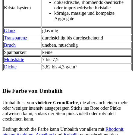
dokaedrische, rhombendokaedrische
Kristallsystem
oder trapezoedrische Kristalle
körnige, massige und kompakte
Aggregate
Glanz
glasartig
Transparenz
durchsichtig bis durchscheinend
Bruch
uneben, muschelig
Spaltbarkeit
keine
Mohshärte
7 bis 7,5
Dichte
3,62 bis 4,3 g/cm³
Die Farbe von Umbalith
Umbalith ist von
violetter Grundfarbe
, die aber auch einen mehr
oder weniger intensiv ausgeprägten Stichs ins Rote oder Pinke
aufweisen kann, sodass der Stein pink-violett oder rotviolett
erscheinen kann.
Bedingt durch die Farbe kann Umbalith vor allem mit
Rhodonit,
pinken Saphiren
,
Amethyst
und
Rubellit
verwechselt werden.