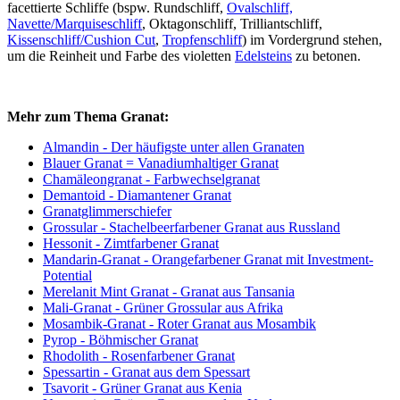
facettierte Schliffe (bspw. Rundschliff,
Ovalschliff,
Navette/Marquiseschliff
, Oktagonschliff, Trilliantschliff,
Kissenschliff/Cushion Cut
,
Tropfenschliff
) im Vordergrund stehen,
um die Reinheit und Farbe des violetten
Edelsteins
zu betonen.
Mehr zum Thema Granat:
Almandin - Der häufigste unter allen Granaten
Blauer Granat = Vanadiumhaltiger Granat
Chamäleongranat - Farbwechselgranat
Demantoid - Diamantener Granat
Granatglimmerschiefer
Grossular - Stachelbeerfarbener Granat aus Russland
Hessonit - Zimtfarbener Granat
Mandarin-Granat - Orangefarbener Granat mit Investment-
Potential
Merelanit Mint Granat - Granat aus Tansania
Mali-Granat - Grüner Grossular aus Afrika
Mosambik-Granat - Roter Granat aus Mosambik
Pyrop - Böhmischer Granat
Rhodolith - Rosenfarbener Granat
Spessartin - Granat aus dem Spessart
Tsavorit - Grüner Granat aus Kenia