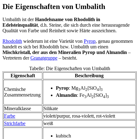
Die Eigenschaften von Umbalith
Umbalith ist der
Handelsname von Rhodolith in
Edelsteinqualität
, d.h. Steine, die sich durch eine herausragende
Qualität von Farbe und Reinheit sowie Härte auszeichnen.
Rhodolith
wiederum ist eine Varietät von
Pyrop
, genau genommen
handelt es sich bei Rhodolith bzw. Umbalith um einen
Mischkristall, der aus den Mineralien Pyrop und Almandin
–
Vertretern der
Granatgruppe
– besteht.
Tabelle: Die Eigenschaften von Umbalith
Eigenschaft
Beschreibung
Pyrop
: Mg
Al
[SiO
]
Chemische
3
2
4
3
Zusammensetzung
Almandin
: Fe
Al
[SiO
]
3
2
4
3
Mineralklasse
Silikate
Farbe
violett/purpur, rosa-violett, rot-violett
Strichfarbe
weiß
kubisch