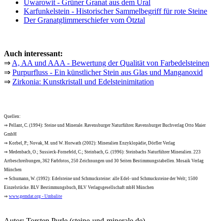
Uwarowit - Grüner Granat aus dem Ural
Karfunkelstein - Historischer Sammelbegriff für rote Steine
Der Granatglimmerschiefer vom Ötztal
Auch interessant:
⇒
A, AA und AAA - Bewertung der Qualität von Farbedelsteinen
⇒
Purpurfluss - Ein künstlicher Stein aus Glas und Manganoxid
⇒
Zirkonia: Kunstkristall und Edelsteinimitation
Quellen:
⇒ Pellant, C. (1994): Steine und Minerale. Ravensburger Naturführer. Ravensburger Buchverlag Otto Maier
GmbH
⇒ Korbel, P.; Novak, M. und W. Horwath (2002): Mineralien Enzyklopädie, Dörfler Verlag
⇒ Medenbach, O.; Sussieck-Fornefeld, C.; Steinbach, G. (1996): Steinbachs Naturführer Mineralien. 223
Artbeschreibungen, 362 Farbfotos, 250 Zeichnungen und 30 Seiten Bestimmungstabellen. Mosaik Verlag
München
⇒ Schumann, W. (1992): Edelsteine und Schmucksteine: alle Edel- und Schmucksteine der Welt; 1500
Einzelstücke. BLV Bestimmungsbuch, BLV Verlagsgesellschaft mbH München
⇒
www.gemdat.org - Umbalite
Autor:
Torsten Purle
(steine-und-minerale.de)