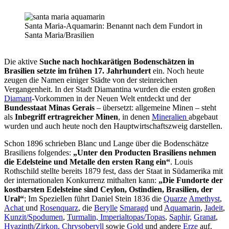
Santa Maria-Aquamarin: Benannt nach dem Fundort in
Santa Maria/Brasilien
Die aktive
Suche nach hochkarätigen Bodenschätzen in
Brasilien setzte im frühen 17. Jahrhundert
ein. Noch heute
zeugen die Namen einiger Städte von der steinreichen
Vergangenheit. In der Stadt Diamantina wurden die ersten großen
Diamant
-Vorkommen in der Neuen Welt entdeckt und der
Bundesstaat Minas Gerais
– übersetzt: allgemeine Minen – steht
als
Inbegriff ertragreicher Minen
, in denen
Mineralien
abgebaut
wurden und auch heute noch den Hauptwirtschaftszweig darstellen.
Schon 1896 schrieben Blanc und Lange über die Bodenschätze
Brasiliens folgendes:
„Unter den Producten Brasiliens nehmen
die Edelsteine und Metalle den ersten Rang ein“
. Louis
Rothschild stellte bereits 1879 fest, dass der Staat in Südamerika mit
der internationalen Konkurrenz mithalten kann:
„Die Fundorte der
kostbarsten Edelsteine sind Ceylon, Ostindien, Brasilien, der
Ural“
; Im Speziellen führt Daniel Stein 1836 die
Quarze
Amethyst
,
Achat
und
Rosenquarz
, die
Berylle
Smaragd
und
Aquamarin
,
Jadeit
,
Kunzit/
Spodumen
,
Turmalin,
Imperialtopas/
Topas
,
Saphir,
Granat
,
Hyazinth
/
Zirkon,
Chrysoberyll
sowie
Gold
und andere
Erze
auf.