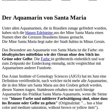
Der Aquamarin von Santa Maria
Unter allen Aquamarinen, die in Brasilien zutage gefördert wurden,
haben sich die
blauen Edelsteine
aus der Mine Santa Maria einen
Namen über die Grenzen Brasiliens hinaus gemacht.
Die Mine Santa Maria liegt nahe der Stadt Itabira in Minas Gerais.
Das Besondere am Aquamarin von Santa Maria ist die Farbe: ein
idealtypisches mittelblau wie der Ozean ohne den Stich ins
Grüne oder Gelbe
. Die
Farbe
ist größtenteils einheitlich und war
zum Zeitpunkt der Entdeckung einmalig, nicht vergleichbar mit
Aquamarinen anderer Fundorte.
Das Asian Institute of Gemology Sciences (AIGS) hat im Juni eine
Definition veröffentlicht, nach welcher nicht mehr alle Aquamarine,
die in den Mine um Santa Maria aus den Gruben geholt werden,
diesen Namen tragen. Stattdessen erhalten nur noch hiesige
Aquamarine das Prädikat Santa Maria-Aquamarin, wenn die Steine
von
"blauer Farbe und mittlerer Farbsättigung sind, ohne dass
ins Braune oder Gelbe zu gehen"
(Originalzitat: "... has a blue
color and medium saturation, without brown or yellow tints").