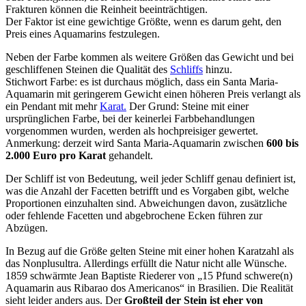
Frakturen können die Reinheit beeinträchtigen.
Der Faktor ist eine gewichtige Größte, wenn es darum geht, den
Preis eines Aquamarins festzulegen.
Neben der Farbe kommen als weitere Größen das Gewicht und bei
geschliffenen Steinen die Qualität des
Schliffs
hinzu.
Stichwort Farbe: es ist durchaus möglich, dass ein Santa Maria-
Aquamarin mit geringerem Gewicht einen höheren Preis verlangt als
ein Pendant mit mehr
Karat.
Der Grund: Steine mit einer
ursprünglichen Farbe, bei der keinerlei Farbbehandlungen
vorgenommen wurden, werden als hochpreisiger gewertet.
Anmerkung: derzeit wird Santa Maria-Aquamarin zwischen
600 bis
2.000 Euro pro Karat
gehandelt.
Der Schliff ist von Bedeutung, weil jeder Schliff genau definiert ist,
was die Anzahl der Facetten betrifft und es Vorgaben gibt, welche
Proportionen einzuhalten sind. Abweichungen davon, zusätzliche
oder fehlende Facetten und abgebrochene Ecken führen zur
Abzügen.
In Bezug auf die Größe gelten Steine mit einer hohen Karatzahl als
das Nonplusultra. Allerdings erfüllt die Natur nicht alle Wünsche.
1859 schwärmte Jean Baptiste Riederer von „15 Pfund schwere(n)
Aquamarin aus Ribarao dos Americanos“ in Brasilien. Die Realität
sieht leider anders aus. Der
Großteil der Stein ist eher von