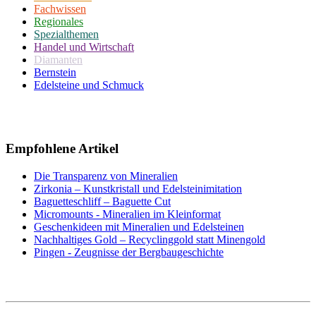
Fachwissen
Regionales
Spezialthemen
Handel und Wirtschaft
Diamanten
Bernstein
Edelsteine und Schmuck
Empfohlene Artikel
Die Transparenz von Mineralien
Zirkonia – Kunstkristall und Edelsteinimitation
Baguetteschliff – Baguette Cut
Micromounts - Mineralien im Kleinformat
Geschenkideen mit Mineralien und Edelsteinen
Nachhaltiges Gold – Recyclinggold statt Minengold
Pingen - Zeugnisse der Bergbaugeschichte