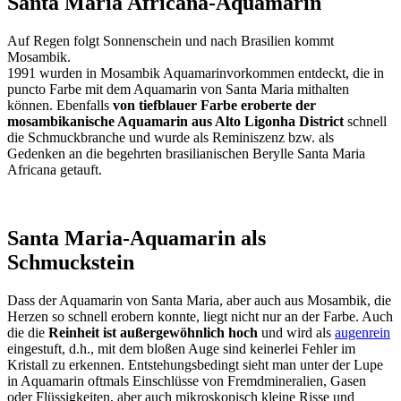
Santa Maria Africana-Aquamarin
Auf Regen folgt Sonnenschein und nach Brasilien kommt
Mosambik.
1991 wurden in Mosambik Aquamarinvorkommen entdeckt, die in
puncto Farbe mit dem Aquamarin von Santa Maria mithalten
können. Ebenfalls
von tiefblauer Farbe eroberte der
mosambikanische Aquamarin aus Alto Ligonha District
schnell
die Schmuckbranche und wurde als Reminiszenz bzw. als
Gedenken an die begehrten brasilianischen Berylle Santa Maria
Africana getauft.
Santa Maria-Aquamarin als
Schmuckstein
Dass der Aquamarin von Santa Maria, aber auch aus Mosambik, die
Herzen so schnell erobern konnte, liegt nicht nur an der Farbe. Auch
die die
Reinheit ist außergewöhnlich hoch
und wird als
augenrein
eingestuft, d.h., mit dem bloßen Auge sind keinerlei Fehler im
Kristall zu erkennen. Entstehungsbedingt sieht man unter der Lupe
in Aquamarin oftmals Einschlüsse von Fremdmineralien, Gasen
oder Flüssigkeiten, aber auch mikroskopisch kleine Risse und