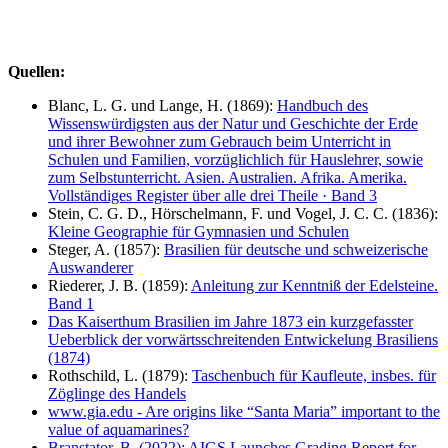
Quellen:
Blanc, L. G. und Lange, H. (1869):
Handbuch des
Wissenswürdigsten aus der Natur und Geschichte der Erde
und ihrer Bewohner zum Gebrauch beim Unterricht in
Schulen und Familien, vorzüglichlich für Hauslehrer, sowie
zum Selbstunterricht. Asien. Australien. Afrika. Amerika.
Vollständiges Register über alle drei Theile · Band 3
Stein, C. G. D., Hörschelmann, F. und Vogel, J. C. C. (1836):
Kleine Geographie für Gymnasien und Schulen
Steger, A. (1857):
Brasilien für deutsche und schweizerische
Auswanderer
Riederer, J. B. (1859):
Anleitung zur Kenntniß der Edelsteine.
Band 1
Das Kaiserthum Brasilien im Jahre 1873 ein kurzgefasster
Ueberblick der vorwärtsschreitenden Entwickelung Brasiliens
(1874)
Rothschild, L. (1879):
Taschenbuch für Kaufleute, insbes. für
Zöglinge des Handels
www.gia.edu - Are origins like “Santa Maria” important to the
value of aquamarines?
Branstator, B. (2022): AIGS Launches Grading Report for