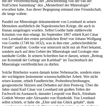
mit der Veröffentlichung der „Beschreibung von der van der
Null’schen Sammlung“ den „Meisterbrief der Mineralogie“
erworben habe. Aus dieser Begegnung entstand eine Freundschaft,
die lange währte.
Parallel zur Mineralogie dokumentierte von Leonhard in seinen
Memoiren ausführlich die Napoleonischen Kriege, die auch in
Hanau ausgetragen wurden. Selbst Goethe hatte mittlerweile
Kenntnis von ihm erlangt. Im September 1807 erhielt Karl Cäsar
von Leonhard den ersten persönlichen Brief von Johann Wolfgang
von Goethe (1749 bis 1832), was in ihm eine „unbeschreibliche
Freude“ auslöste. Goethe war seinerzeit nicht nur als Poet bekannt,
sondern auch auf dem Gebiet der Mineralogie und Geologie eine
namhafte Größe. In seinem Schreiben bat er darum, seinen „Beitrag
zur Kenntniß der Gebirge um Karlsbad“ im Taschenbuch der
Mineralogie veröffentlichen zu dürfen.
Solche Briefnetze waren damals keine Nebensache, sondern eines
der wichtigsten Instrumente wissenschaftlicher Arbeit. Wer nicht
reisen konnte, erhielt Fundberichte, Probenbeschreibungen,
geognostische Skizzen und Debatten auf dem Postweg. Über die
Jahre stand Karl Cäsar von Leonhard mit großen Teilen der
Fachwelt im Austausch, darunter Leopold von Buch, Abraham
Gottlob Werner oder Alexander von Humboldt. Von Leonhard
selbst schrieb, er habe die „Ehre und das Glück gehabt“, dank