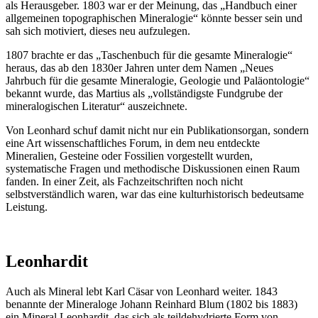
als Herausgeber. 1803 war er der Meinung, das „Handbuch einer
allgemeinen topographischen Mineralogie“ könnte besser sein und
sah sich motiviert, dieses neu aufzulegen.
1807 brachte er das „Taschenbuch für die gesamte Mineralogie“
heraus, das ab den 1830er Jahren unter dem Namen „Neues
Jahrbuch für die gesamte Mineralogie, Geologie und Paläontologie“
bekannt wurde, das Martius als „vollständigste Fundgrube der
mineralogischen Literatur“ auszeichnete.
Von Leonhard schuf damit nicht nur ein Publikationsorgan, sondern
eine Art wissenschaftliches Forum, in dem neu entdeckte
Mineralien, Gesteine oder Fossilien vorgestellt wurden,
systematische Fragen und methodische Diskussionen einen Raum
fanden. In einer Zeit, als Fachzeitschriften noch nicht
selbstverständlich waren, war das eine kulturhistorisch bedeutsame
Leistung.
Leonhardit
Auch als Mineral lebt Karl Cäsar von Leonhard weiter. 1843
benannte der Mineraloge Johann Reinhard Blum (1802 bis 1883)
ein Mineral Leonhardit, das sich als teildehydrierte Form von