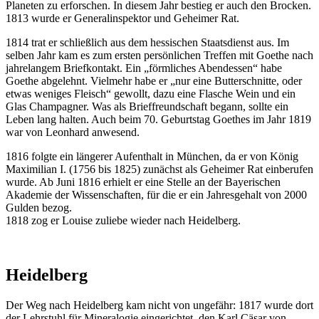
Planeten zu erforschen. In diesem Jahr bestieg er auch den Brocken.
1813 wurde er Generalinspektor und Geheimer Rat.
1814 trat er schließlich aus dem hessischen Staatsdienst aus. Im
selben Jahr kam es zum ersten persönlichen Treffen mit Goethe nach
jahrelangem Briefkontakt. Ein „förmliches Abendessen“ habe
Goethe abgelehnt. Vielmehr habe er „nur eine Butterschnitte, oder
etwas weniges Fleisch“ gewollt, dazu eine Flasche Wein und ein
Glas Champagner. Was als Brieffreundschaft begann, sollte ein
Leben lang halten. Auch beim 70. Geburtstag Goethes im Jahr 1819
war von Leonhard anwesend.
1816 folgte ein längerer Aufenthalt in München, da er von König
Maximilian I. (1756 bis 1825) zunächst als Geheimer Rat einberufen
wurde. Ab Juni 1816 erhielt er eine Stelle an der Bayerischen
Akademie der Wissenschaften, für die er ein Jahresgehalt von 2000
Gulden bezog.
1818 zog er Louise zuliebe wieder nach Heidelberg.
Heidelberg
Der Weg nach Heidelberg kam nicht von ungefähr: 1817 wurde dort
der Lehrstuhl für Mineralogie eingerichtet, den Karl Cäsar von