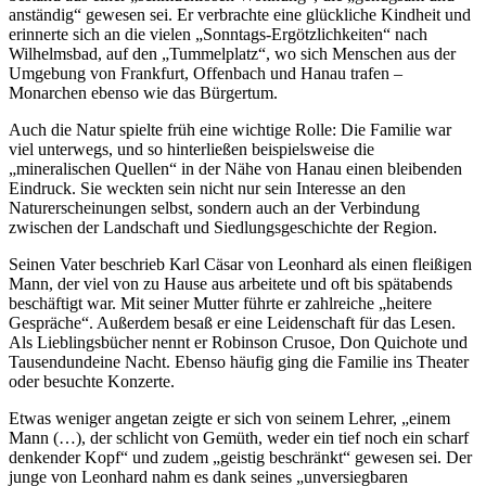
anständig“ gewesen sei. Er verbrachte eine glückliche Kindheit und
erinnerte sich an die vielen „Sonntags-Ergötzlichkeiten“ nach
Wilhelmsbad, auf den „Tummelplatz“, wo sich Menschen aus der
Umgebung von Frankfurt, Offenbach und Hanau trafen –
Monarchen ebenso wie das Bürgertum.
Auch die Natur spielte früh eine wichtige Rolle: Die Familie war
viel unterwegs, und so hinterließen beispielsweise die
„mineralischen Quellen“ in der Nähe von Hanau einen bleibenden
Eindruck. Sie weckten sein nicht nur sein Interesse an den
Naturerscheinungen selbst, sondern auch an der Verbindung
zwischen der Landschaft und Siedlungsgeschichte der Region.
Seinen Vater beschrieb Karl Cäsar von Leonhard als einen fleißigen
Mann, der viel von zu Hause aus arbeitete und oft bis spätabends
beschäftigt war. Mit seiner Mutter führte er zahlreiche „heitere
Gespräche“. Außerdem besaß er eine Leidenschaft für das Lesen.
Als Lieblingsbücher nennt er Robinson Crusoe, Don Quichote und
Tausendundeine Nacht. Ebenso häufig ging die Familie ins Theater
oder besuchte Konzerte.
Etwas weniger angetan zeigte er sich von seinem Lehrer, „einem
Mann (…), der schlicht von Gemüth, weder ein tief noch ein scharf
denkender Kopf“ und zudem „geistig beschränkt“ gewesen sei. Der
junge von Leonhard nahm es dank seines „unversiegbaren