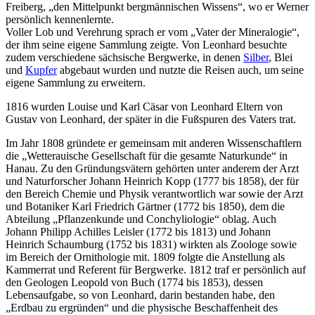
Freiberg, „den Mittelpunkt bergmännischen Wissens“, wo er Werner
persönlich kennenlernte.
Voller Lob und Verehrung sprach er vom „Vater der Mineralogie“,
der ihm seine eigene Sammlung zeigte. Von Leonhard besuchte
zudem verschiedene sächsische Bergwerke, in denen
Silber
, Blei
und
Kupfer
abgebaut wurden und nutzte die Reisen auch, um seine
eigene Sammlung zu erweitern.
1816 wurden Louise und Karl Cäsar von Leonhard Eltern von
Gustav von Leonhard, der später in die Fußspuren des Vaters trat.
Im Jahr 1808 gründete er gemeinsam mit anderen Wissenschaftlern
die „Wetterauische Gesellschaft für die gesamte Naturkunde“ in
Hanau. Zu den Gründungsvätern gehörten unter anderem der Arzt
und Naturforscher Johann Heinrich Kopp (1777 bis 1858), der für
den Bereich Chemie und Physik verantwortlich war sowie der Arzt
und Botaniker Karl Friedrich Gärtner (1772 bis 1850), dem die
Abteilung „Pflanzenkunde und Conchyliologie“ oblag. Auch
Johann Philipp Achilles Leisler (1772 bis 1813) und Johann
Heinrich Schaumburg (1752 bis 1831) wirkten als Zoologe sowie
im Bereich der Ornithologie mit. 1809 folgte die Anstellung als
Kammerrat und Referent für Bergwerke. 1812 traf er persönlich auf
den Geologen Leopold von Buch (1774 bis 1853), dessen
Lebensaufgabe, so von Leonhard, darin bestanden habe, den
„Erdbau zu ergründen“ und die physische Beschaffenheit des