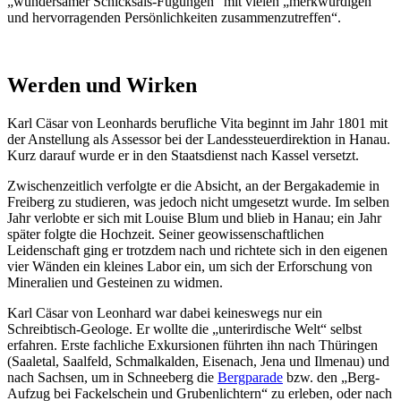
„wundersamer Schicksals-Fügungen“ mit vielen „merkwürdigen
und hervorragenden Persönlichkeiten zusammenzutreffen“.
Werden und Wirken
Karl Cäsar von Leonhards berufliche Vita beginnt im Jahr 1801 mit
der Anstellung als Assessor bei der Landessteuerdirektion in Hanau.
Kurz darauf wurde er in den Staatsdienst nach Kassel versetzt.
Zwischenzeitlich verfolgte er die Absicht, an der Bergakademie in
Freiberg zu studieren, was jedoch nicht umgesetzt wurde. Im selben
Jahr verlobte er sich mit Louise Blum und blieb in Hanau; ein Jahr
später folgte die Hochzeit. Seiner geowissenschaftlichen
Leidenschaft ging er trotzdem nach und richtete sich in den eigenen
vier Wänden ein kleines Labor ein, um sich der Erforschung von
Mineralien und Gesteinen zu widmen.
Karl Cäsar von Leonhard war dabei keineswegs nur ein
Schreibtisch-Geologe. Er wollte die „unterirdische Welt“ selbst
erfahren. Erste fachliche Exkursionen führten ihn nach Thüringen
(Saaletal, Saalfeld, Schmalkalden, Eisenach, Jena und Ilmenau) und
nach Sachsen, um in Schneeberg die
Bergparade
bzw. den „Berg-
Aufzug bei Fackelschein und Grubenlichtern“ zu erleben, oder nach