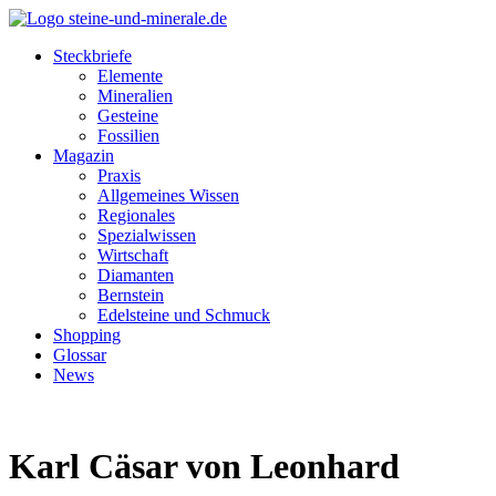
Steckbriefe
Elemente
Mineralien
Gesteine
Fossilien
Magazin
Praxis
Allgemeines Wissen
Regionales
Spezialwissen
Wirtschaft
Diamanten
Bernstein
Edelsteine und Schmuck
Shopping
Glossar
News
Karl Cäsar von Leonhard