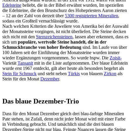
Edelsteine
beliebt, die in der Bibel erwähnt wurden, Im speziellen
die Edelsteine, die den Brustschurz des Hohepriesters Aaron zierten
– 12 an der Zahl von derzeit über
5300 registrierten Mineralien
,
sodass ein Großteil vernachlässigt wurde.
Nach welchen Kriterien die Juweliere von Amerika bei der Auswahl
der Monatssteine vorgingen, ist nicht überliefert. Die Steine decken
sich nicht mit den
Sternzeichensteinen
, lassen aber erkennen, dass es
sich um
populäre, wertvolle Steine handelt, die in der
Schmuckbranche von hoher Bedeutung
sind. Im Laufe von über
100 Jahren seit der Einführung der Monatssteine wurden immer
wieder Ergänzungen vorgenommen. So wurde bspw. Die
Zoisit-
Varietät
Tansanit
mit in die Liste aufgenommen. Der blaue Edelstein
wurde erst 1967 entdeckt, gilt aber heute als besonders begehrt als
Stein für Schmuck
und steht neben
Türkis
von blauem
Zirkon
als
Stein für den Monat
Dezember
.
Das blaue Dezember-Trio
Dass für den Monat Dezember gleich drei blau-farbige Mineralien
Pate stehen, ist Zufall, denn nicht jeder Monat wird mit einer Farbe
in Verbindung gebracht. Und tatsächlich sind die drei blauen
Dezember-Steine nicht nur blau. Feinste Nuancen lassen die Steine