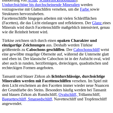
Bänderung von
Achat
,
Schneeflockenobsidian
).
Undurchsichtige bis durchscheinende Mineralien
werden
vorzugsweise mit Glattschlifen versehen, um die
Farbe
sowie
Strukturen hervorzuheben.
Facettenschliffe hingegen arbeiten mit vielen Schleifflächen
(Facetten), die das Licht einfangen und reflektieren. Der
Glanz
eines
Minerals wird durch Facettenschliffe maßgeblich intensiviert, genau
wie die Reinheit betont wird.
Türkise zeichnen sich durch einen
opaken Charakter und
einzigartige Zeichnungen
aus. Deshalb werden Türkise
größtenteils zu
Cabochons geschliffen
. Der
Cabochonschliff
weist
eine gewölbte mugelige Oberseite auf, während die Unterseite glatt
und eben ist. Der klassische Cabochon ist in der Aufsicht oval, wird
aber auch in runden, herzförmigen, dreieckigen, quadratischen und
rechteckigen Formen angeboten.
Tansanit und blauer Zirkon als
lichtdurchlässige, durchsichtige
Mineralien werden mit Facettenschliffen
versehen. Im Spiel mit
dem Licht erscheinen an den Facetten immer wieder neue Nuancen
der Grundfarbe des Steins. Besonders häufig werden bei Tansanit
und blauen Zirkon als Rundschliff,
Ovalschliff,
Trillantschliff,
Baguetteschliff,
Smaragdschliff,
Navetteschliff und Tropfenschliff
angewendet.