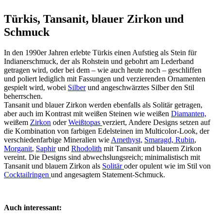
Türkis, Tansanit, blauer Zirkon und
Schmuck
In den 1990er Jahren erlebte Türkis einen Aufstieg als Stein für
Indianerschmuck, der als Rohstein und gebohrt am Lederband
getragen wird, oder bei dem – wie auch heute noch – geschliffen
und poliert lediglich mit Fassungen und verzierenden Ornamenten
gespielt wird, wobei
Silber
und angeschwärztes Silber den Stil
beherrschen.
Tansanit und blauer Zirkon werden ebenfalls als Solitär getragen,
aber auch im Kontrast mit weißen Steinen wie weißen
Diamanten,
weißem
Zirkon
oder
Weißtopas
verziert, Andere Designs setzen auf
die Kombination von farbigen Edelsteinen im Multicolor-Look, der
verschiedenfarbige Mineralien wie
Amethyst,
Smaragd,
Rubin
,
Morganit
,
Saphir
und
Rhodolith
mit Tansanit und blauem Zirkon
vereint. Die Designs sind abwechslungsreich; minimalistisch mit
Tansanit und blauem Zirkon als
Solitär
oder opulent wie im Stil von
Cocktailringen
und angesagtem Statement-Schmuck.
Auch interessant: