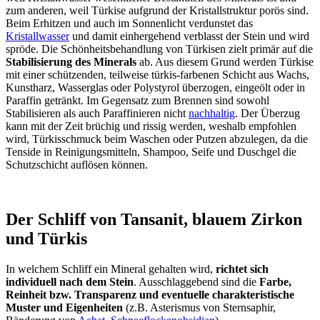
zum anderen, weil Türkise aufgrund der Kristallstruktur porös sind.
Beim Erhitzen und auch im Sonnenlicht verdunstet das
Kristallwasser
und damit einhergehend verblasst der Stein und wird
spröde. Die Schönheitsbehandlung von Türkisen zielt primär auf die
Stabilisierung des Minerals
ab. Aus diesem Grund werden Türkise
mit einer schützenden, teilweise türkis-farbenen Schicht aus Wachs,
Kunstharz, Wasserglas oder Polystyrol überzogen, eingeölt oder in
Paraffin getränkt. Im Gegensatz zum Brennen sind sowohl
Stabilisieren als auch Paraffinieren nicht
nachhaltig
. Der Überzug
kann mit der Zeit brüchig und rissig werden, weshalb empfohlen
wird, Türkisschmuck beim Waschen oder Putzen abzulegen, da die
Tenside in Reinigungsmitteln, Shampoo, Seife und Duschgel die
Schutzschicht auflösen können.
Der Schliff von Tansanit, blauem Zirkon
und Türkis
In welchem Schliff ein Mineral gehalten wird,
richtet sich
individuell nach dem Stein
. Ausschlaggebend sind die
Farbe,
Reinheit bzw. Transparenz und eventuelle charakteristische
Muster und Eigenheiten
(z.B. Asterismus von Sternsaphir,