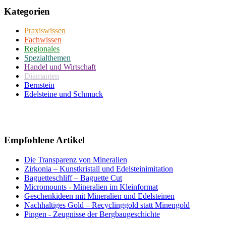
Kategorien
Praxiswissen
Fachwissen
Regionales
Spezialthemen
Handel und Wirtschaft
Diamanten
Bernstein
Edelsteine und Schmuck
Empfohlene Artikel
Die Transparenz von Mineralien
Zirkonia – Kunstkristall und Edelsteinimitation
Baguetteschliff – Baguette Cut
Micromounts - Mineralien im Kleinformat
Geschenkideen mit Mineralien und Edelsteinen
Nachhaltiges Gold – Recyclinggold statt Minengold
Pingen - Zeugnisse der Bergbaugeschichte