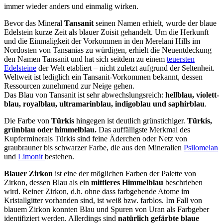
immer wieder anders und einmalig wirken.
Bevor das Mineral
Tansanit
seinen Namen erhielt, wurde der blaue
Edelstein kurze Zeit als blauer Zoisit gehandelt. Um die Herkunft
und die Einmaligkeit der Vorkommen in den Merelani Hills im
Nordosten von Tansanias zu würdigen, erhielt die Neuentdeckung
den Namen Tansanit und hat sich seitdem zu einem
teuersten
Edelsteine
der Welt etabliert – nicht zuletzt aufgrund der Seltenheit.
Weltweit ist lediglich ein Tansanit-Vorkommen bekannt, dessen
Ressourcen zunehmend zur Neige gehen.
Das Blau von Tansanit ist sehr abwechslungsreich:
hellblau, violett-
blau, royalblau, ultramarinblau, indigoblau und saphirblau
.
Die Farbe von
Türkis
hingegen ist deutlich grünstichiger.
Türkis,
grünblau oder himmelblau.
Das auffälligste Merkmal des
Kupferminerals Türkis sind feine Äderchen oder Netz von
graubrauner bis schwarzer Farbe, die aus den Mineralien
Psilomelan
und
Limonit
bestehen.
Blauer Zirkon
ist eine der möglichen Farben der Palette von
Zirkon, dessen Blau als ein
mittleres Himmelblau
beschrieben
wird. Reiner Zirkon, d.h. ohne dass farbgebende Atome im
Kristallgitter vorhanden sind, ist weiß bzw. farblos. Im Fall von
blauem Zirkon konnten Blau und Spuren von Uran als Farbgeber
identifiziert werden. Allerdings sind
natürlich gefärbte blaue