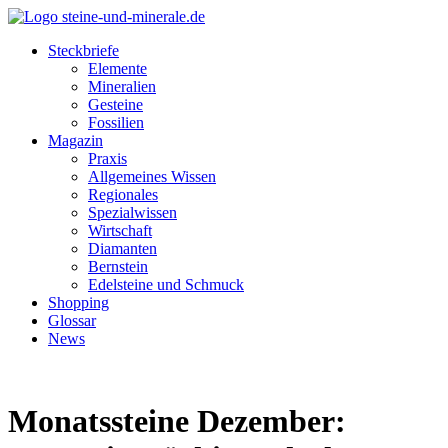
Steckbriefe
Elemente
Mineralien
Gesteine
Fossilien
Magazin
Praxis
Allgemeines Wissen
Regionales
Spezialwissen
Wirtschaft
Diamanten
Bernstein
Edelsteine und Schmuck
Shopping
Glossar
News
Monatssteine Dezember: