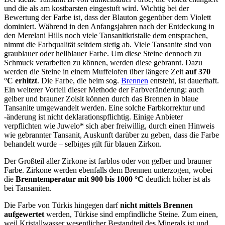
und die als am kostbarsten eingestuft wird. Wichtig bei der
Bewertung der Farbe ist, dass der Blauton gegenüber dem Violett
dominiert. Während in den Anfangsjahren nach der Entdeckung in
den Merelani Hills noch viele Tansanitkristalle dem entsprachen,
nimmt die Farbqualität seitdem stetig ab. Viele Tansanite sind von
graublauer oder hellblauer Farbe. Um diese Steine dennoch zu
Schmuck verarbeiten zu können, werden diese gebrannt. Dazu
werden die Steine in einem Muffelofen über längere Zeit
auf 370
°C erhitzt
. Die Farbe, die beim sog.
Brennen
entsteht, ist dauerhaft.
Ein weiterer Vorteil dieser Methode der Farbveränderung: auch
gelber und brauner Zoisit können durch das Brennen in blaue
Tansanite umgewandelt werden. Eine solche Farbkorrektur und
-änderung ist nicht deklarationspflichtig. Einige Anbieter
verpflichten wie Juwelo* sich aber freiwillig, durch einen Hinweis
wie gebrannter Tansanit, Auskunft darüber zu geben, dass die Farbe
behandelt wurde – selbiges gilt für blauen Zirkon.
Der Großteil aller Zirkone ist farblos oder von gelber und brauner
Farbe. Zirkone werden ebenfalls dem Brennen unterzogen, wobei
die
Brenntemperatur mit 900 bis 1000 °C
deutlich höher ist als
bei Tansaniten.
Die Farbe von Türkis hingegen darf
nicht mittels Brennen
aufgewertet
werden, Türkise sind empfindliche Steine. Zum einen,
weil Kristallwasser wesentlicher Bestandteil des Minerals ist und