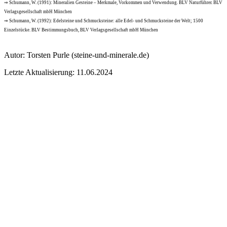
⇒ Schumann, W. (1991): Mineralien Gesteine – Merkmale, Vorkommen und Verwendung. BLV Naturführer. BLV
Verlagsgesellschaft mbH München
⇒ Schumann, W. (1992): Edelsteine und Schmucksteine: alle Edel- und Schmucksteine der Welt; 1500
Einzelstücke. BLV Bestimmungsbuch, BLV Verlagsgesellschaft mbH München
Autor:
Torsten Purle
(steine-und-minerale.de)
Letzte Aktualisierung: 11.06.2024