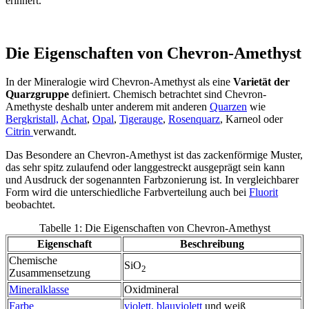
erinnert.
Die Eigenschaften von Chevron-Amethyst
In der Mineralogie wird Chevron-Amethyst als eine
Varietät der
Quarzgruppe
definiert. Chemisch betrachtet sind Chevron-
Amethyste deshalb unter anderem mit anderen
Quarzen
wie
Bergkristall,
Achat
,
Opal
,
Tigerauge
,
Rosenquarz
,
Karneol oder
Citrin
verwandt.
Das Besondere an Chevron-Amethyst ist das zackenförmige Muster,
das sehr spitz zulaufend oder langgestreckt ausgeprägt sein kann
und Ausdruck der sogenannten Farbzonierung ist. In vergleichbarer
Form wird die unterschiedliche Farbverteilung auch bei
Fluorit
beobachtet.
Tabelle 1: Die Eigenschaften von Chevron-Amethyst
Eigenschaft
Beschreibung
Chemische
SiO
2
Zusammensetzung
Mineralklasse
Oxidmineral
Farbe
violett,
blauviolett
und weiß