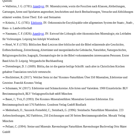
Quellen:
⇒ Wallerius, J. G. (1781):
Amethyst
. IN: Mineralsystem, worin die Fossilien nach Klassen, Abtheilungen,
Gattungen, Arten und Spielarten angeordnet, beschrieben und durch Beobachtungen, Versuche und Abbildungen
erläutert werden. Erster Theil: Erd- und Steinarten
⇒ Krünitz, J. G. (1785):
Edelstein
. IN: Oekonomische Encyklopädie oder allgemeines System der Staats-, Stadt-,
Haus- u. Landwirthschaft
⇒ Naumann, C. F. (1826):
Amethyst
. IN: Entwurf der Lithurgik oder ökonomischen Mineralogie, ein Leitfaden
für Vorlesungen. Leipizig bei Adolph Wienbrack
⇒ Hezel, W. F. (1783): Biblisches Real-Lexicon über biblische und die Bibel erläuternde alte Geschichte,
Erdbeschreibung, Zeitrechnung, Altertümer und morgenländische Gebräuche, Naturlehre, Naturgeschichte,
Religionsgeschichte, Isagogik, Onomatologie der in der Bibel vorkommenden interessanten Personen. Erster
Band A bis D. Leipzig. Weygandsche Buchhandlung
⇒ Dietenberger, D. J. (1609): Biblia, das ist die gantze heilige Schrifft: nach alter in Christlichen Kirchen
gehabter Translation trewlich verteutscht.
⇒ Hochleitner, R. (2017): Welcher Stein ist das? Kosmos-Naturführer. Über 350 Mineralien, Edelsteine und
Gesteine. Franckh Kosmos Verlag
⇒ Schumann, W. (2017): Edelsteine und Schmucksteine. Alle Arten und Varietäten. 1900 Einzelstücke. BLV
Bestimmungsbuch, BLV Verlagsgesellschaft mbH München
⇒ Bauer, J.; Tvrz, F. (1993): Der Kosmos-Mineralienführer. Mineralien Gesteine Edelsteine. Ein
Bestimmungsbuch mit 576 Farbfotos. Gondrom Verlag GmbH Bindlach
⇒ Medenbach, O.; Sussieck-Fornefeld, C.; Steinbach, G. (1996): Steinbachs Naturführer Mineralien. 223
Artbeschreibungen, 362 Farbfotos, 250 Zeichnungen und 30 Seiten Bestimmungstabellen. Mosaik Verlag
München
⇒ Pellant, C. (1994): Steine und Minerale. Ravensburger Naturführer. Ravensburger Buchverlag Otto Maier
GmbH