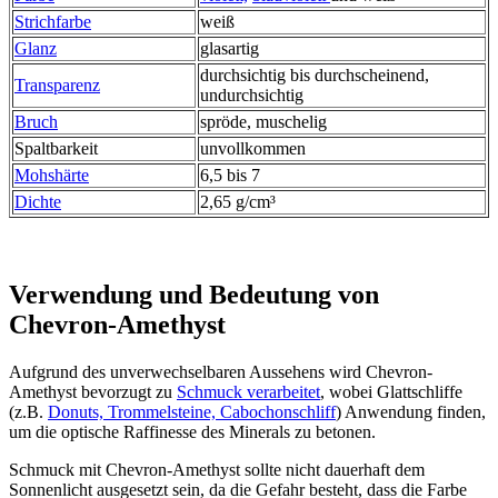
Strichfarbe
weiß
Glanz
glasartig
durchsichtig bis durchscheinend,
Transparenz
undurchsichtig
Bruch
spröde, muschelig
Spaltbarkeit
unvollkommen
Mohshärte
6,5 bis 7
Dichte
2,65 g/cm³
Verwendung und Bedeutung von
Chevron-Amethyst
Aufgrund des unverwechselbaren Aussehens wird Chevron-
Amethyst bevorzugt zu
Schmuck verarbeitet
, wobei Glattschliffe
(z.B.
Donuts, Trommelsteine,
Cabochonschliff
) Anwendung finden,
um die optische Raffinesse des Minerals zu betonen.
Schmuck mit Chevron-Amethyst sollte nicht dauerhaft dem
Sonnenlicht ausgesetzt sein, da die Gefahr besteht, dass die Farbe