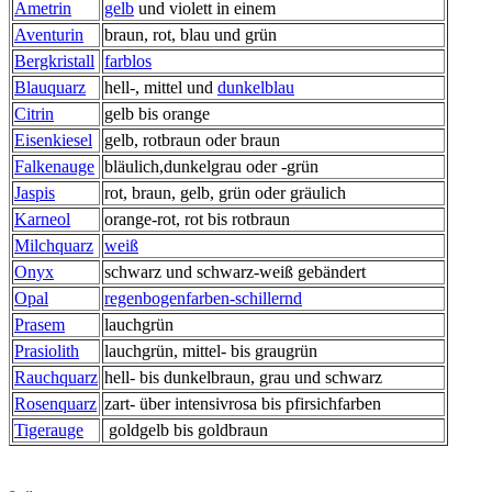
Ametrin
gelb
und violett in einem
Aventurin
braun, rot, blau und grün
Bergkristall
farblos
Blauquarz
hell-, mittel und
dunkelblau
Citrin
gelb bis orange
Eisenkiesel
gelb, rotbraun oder braun
Falkenauge
bläulich,dunkelgrau oder -grün
Jaspis
rot, braun, gelb, grün oder gräulich
Karneol
orange-rot, rot bis rotbraun
Milchquarz
weiß
Onyx
schwarz und schwarz-weiß gebändert
Opal
regenbogenfarben-schillernd
Prasem
lauchgrün
Prasiolith
lauchgrün, mittel- bis graugrün
Rauchquarz
hell- bis dunkelbraun, grau und schwarz
Rosenquarz
zart- über intensivrosa bis pfirsichfarben
Tigerauge
goldgelb bis goldbraun