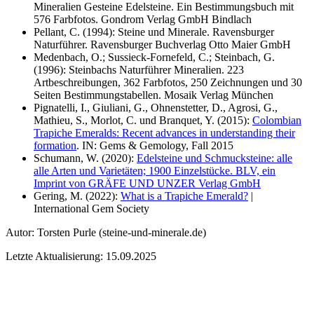
Mineralien Gesteine Edelsteine. Ein Bestimmungsbuch mit
576 Farbfotos. Gondrom Verlag GmbH Bindlach
Pellant, C. (1994): Steine und Minerale. Ravensburger
Naturführer. Ravensburger Buchverlag Otto Maier GmbH
Medenbach, O.; Sussieck-Fornefeld, C.; Steinbach, G.
(1996): Steinbachs Naturführer Mineralien. 223
Artbeschreibungen, 362 Farbfotos, 250 Zeichnungen und 30
Seiten Bestimmungstabellen. Mosaik Verlag München
Pignatelli, I., Giuliani, G., Ohnenstetter, D., Agrosi, G.,
Mathieu, S., Morlot, C. und Branquet, Y. (2015):
Colombian
Trapiche Emeralds: Recent advances in understanding their
formation
. IN: Gems & Gemology, Fall 2015
Schumann, W. (2020):
Edelsteine und Schmucksteine: alle
alle Arten und Varietäten; 1900 Einzelstücke. BLV, ein
Imprint von GRÄFE UND UNZER Verlag GmbH
Gering, M. (2022):
What is a Trapiche Emerald?
|
International Gem Society
Autor:
Torsten Purle
(steine-und-minerale.de)
Letzte Aktualisierung: 15.09.2025