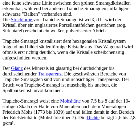
eine feine schwarze Linie zwischen den grünen Smaragdkristallen
erkennbar, während bei anderen Trapiche-Smaragden auffälligere
schwarze "Balken" vorhanden sind.
Die
Strichfarbe
von Trapiche-Smaragd ist weiß, d.h. wird der
Kristall über ein unglasiertes Porzellantäfelchen gestrichen (sog.
Strichtafel) erscheint ein weißer, pulverisierter Abrieb.
Trapiche-Smaragd kristallisiert dem hexagonalen Kristallsystem
folgend und bildet säulenförmige Kristalle aus. Das Wagenrad wird
oftmals erst richtig deutlich, wenn die Kristalle scheibchenartig
aufgeschnitten werden.
Der
Glanz
des Minerals ist glasartig bei durchsichtiger bis
durchscheinender
Transparenz
. Die geschwärzten Bereiche von
Trapiche-Smaragden sind von undurchsichtiger Transparenz. Der
Bruch von Trapiche-Smaragd ist muschelig bis uneben, die
Spaltbarkeit ist unvollkommen.
Trapiche-Smaragd weist eine
Mohshärte
von 7,5 bis 8 auf der 10-
stufigen Skala der Härte von Mineralien nach dem Mineralogen
Friedrich Mohs (1773 bis 1839) auf und fallen damit in den Bereich
der Edelsteinhärte (Mohshärte über 7). Die
Dichte
beträgt 2,6 bis 2,8
g/cm³.