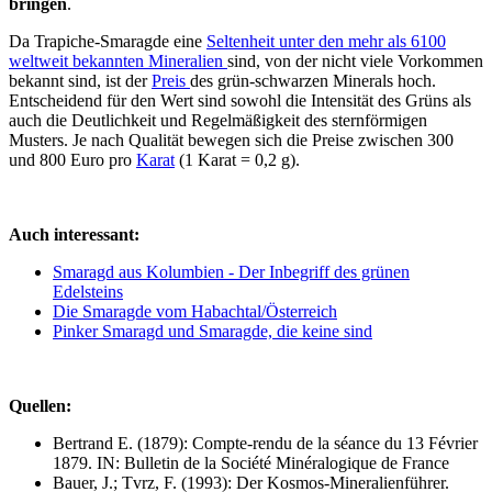
bringen
.
Da Trapiche-Smaragde eine
Seltenheit unter den mehr als 6100
weltweit bekannten Mineralien
sind, von der nicht viele Vorkommen
bekannt sind, ist der
Preis
des grün-schwarzen Minerals hoch.
Entscheidend für den Wert sind sowohl die Intensität des Grüns als
auch die Deutlichkeit und Regelmäßigkeit des sternförmigen
Musters. Je nach Qualität bewegen sich die Preise zwischen 300
und 800 Euro pro
Karat
(1 Karat = 0,2 g).
Auch interessant:
Smaragd aus Kolumbien - Der Inbegriff des grünen
Edelsteins
Die Smaragde vom Habachtal/Österreich
Pinker Smaragd und Smaragde, die keine sind
Quellen:
Bertrand E. (1879): Compte-rendu de la séance du 13 Février
1879. IN: Bulletin de la Société Minéralogique de France
Bauer, J.; Tvrz, F. (1993): Der Kosmos-Mineralienführer.