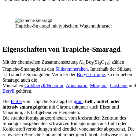
Trapiche-Smaragd mit typischem Wagenradmuster
Eigenschaften von Trapiche-Smaragd
Mit der chemischen Zusammensetzung Al
Be
(Si
O
) zählen
2
3
6
18
Trapiche-Smaragde zu den
Silikatmineralien
. Innerhalb der Silikate
ist Trapiche-Smaragd ein Vertreter der
Beryll-Gruppe
, zu der neben
Smaragd auch die
Mineralien
Goldberyll/Heliodor
,
Aquamarin
,
Morganit,
Goshenit
un
Beryll
gehören.
Die
Farbe
von Trapiche-Smaragd ist
grün
:
hell-, mittel- oder
intensiv smaragdgrün
mit Chrom, mitunter auch Eisen und
Vanadium, als farbgebenden Elementen.
Die strahlenförmig angeordneten, vom kreisrunden Zentrum des
Smaragds ausgehenden schwarzen Einlagerungen aus Lutit oder
Kohlenstoffverbindungen sind deutlich voneinander abgegrenzt. Die
schwarzen Bereiche sind nicht immer gleich breit. Teilweise ist nur