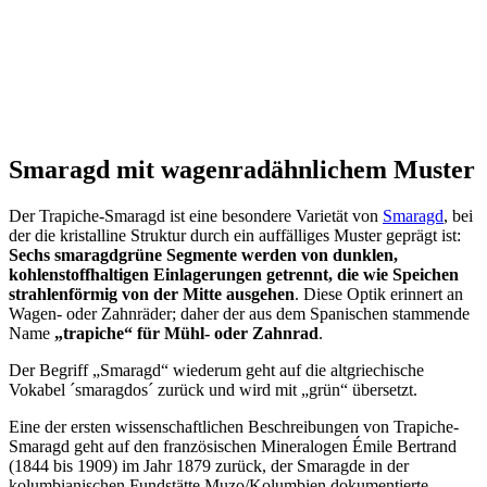
Smaragd mit wagenradähnlichem Muster
Der Trapiche-Smaragd ist eine besondere Varietät von
Smaragd
, bei
der die kristalline Struktur durch ein auffälliges Muster geprägt ist:
Sechs smaragdgrüne Segmente werden von dunklen,
kohlenstoffhaltigen Einlagerungen getrennt, die wie Speichen
strahlenförmig von der Mitte ausgehen
. Diese Optik erinnert an
Wagen- oder Zahnräder; daher der aus dem Spanischen stammende
Name
„trapiche“ für Mühl- oder Zahnrad
.
Der Begriff „Smaragd“ wiederum geht auf die altgriechische
Vokabel ´smaragdos´ zurück und wird mit „grün“ übersetzt.
Eine der ersten wissenschaftlichen Beschreibungen von Trapiche-
Smaragd geht auf den französischen Mineralogen Émile Bertrand
(1844 bis 1909) im Jahr 1879 zurück, der Smaragde in der
kolumbianischen Fundstätte Muzo/Kolumbien dokumentierte.