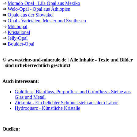
⇒
Morado-Opal - Lila Opal aus Mexiko
⇒
Welo-Opal - Opal aus Äthiopien
⇒
Opale aus der Slowakei
⇒
Opal - Varietäten, Muster und Synthesen
⇒
Milchopal
⇒
Kristallopal
⇒
Jelly-Opal
⇒
Boulder-Opal
© www.steine-und-minerale.de | Alle Inhalte - Texte und Bilder
- sind urheberrechtlich geschützt
Auch interessant:
Goldfluss, Blaufluss, Purpurfluss und Grünfluss - Steine aus
Glas und Metall
Zirkonia - Ein beliebter Schmuckstein aus dem Labor
Hydroquarz - Künstliche Kristalle
Quellen: