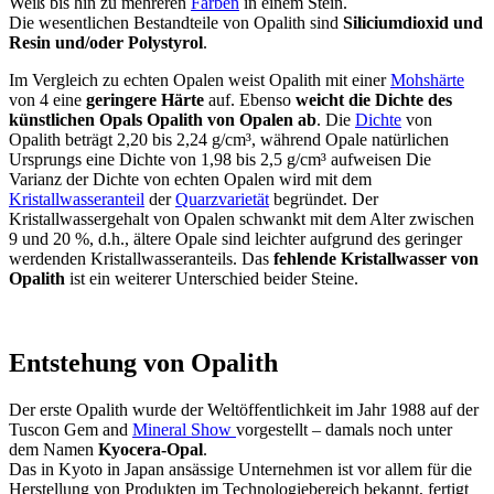
Weiß bis hin zu mehreren
Farben
in einem Stein.
Die wesentlichen Bestandteile von Opalith sind
Siliciumdioxid und
Resin und/oder Polystyrol
.
Im Vergleich zu echten Opalen weist Opalith mit einer
Mohshärte
von 4 eine
geringere Härte
auf. Ebenso
weicht die Dichte des
künstlichen Opals Opalith von Opalen ab
. Die
Dichte
von
Opalith beträgt 2,20 bis 2,24 g/cm³, während Opale natürlichen
Ursprungs eine Dichte von 1,98 bis 2,5 g/cm³ aufweisen Die
Varianz der Dichte von echten Opalen wird mit dem
Kristallwasseranteil
der
Quarzvarietät
begründet. Der
Kristallwassergehalt von Opalen schwankt mit dem Alter zwischen
9 und 20 %, d.h., ältere Opale sind leichter aufgrund des geringer
werdenden Kristallwasseranteils. Das
fehlende Kristallwasser von
Opalith
ist ein weiterer Unterschied beider Steine.
Entstehung von Opalith
Der erste Opalith wurde der Weltöffentlichkeit im Jahr 1988 auf der
Tuscon Gem and
Mineral Show
vorgestellt – damals noch unter
dem Namen
Kyocera-Opal
.
Das in Kyoto in Japan ansässige Unternehmen ist vor allem für die
Herstellung von Produkten im Technologiebereich bekannt, fertigt