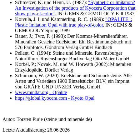
Schmetzer, K. und Henn, U. (1987):
"Synthetic or Imitation?
An Investigation of the products of Kyocera Corporation that
show play-of-color"
. IN: GEMS & GEMOLOGY Fall 1987
Koivula, J. I. und Kammerling, R. C. (1989):
"OPALITE":
Plastic Imitation Opal with true play-of-color
. IN: GEMS &
GEMOLOGY Spring 1989
Bauer, J.; Tvrz, F. (1993): Der Kosmos-Mineralienführer.
Mineralien Gesteine Edelsteine. Ein Bestimmungsbuch mit
576 Farbfotos. Gondrom Verlag GmbH Bindlach
Pellant, C. (1994): Steine und Minerale. Ravensburger
Naturführer. Ravensburger Buchverlag Otto Maier GmbH
Korbel, P.; Novak, M. und W. Horwath (2002): Mineralien
Enzyklopädie, Dörfler Verlag
Schumann, W. (2020): Edelsteine und Schmucksteine. Alle
Arten und Varietäten 1900 Einzelstücke. BLV, ein Imprint
von GRÄFE UND UNZER Verlag GmbH
www.mindat.org - Opalite
https://global.kyocera.com - Kyoto Opal
Autor:
Torsten Purle
(steine-und-minerale.de)
Letzte Aktualisierung: 26.06.2026