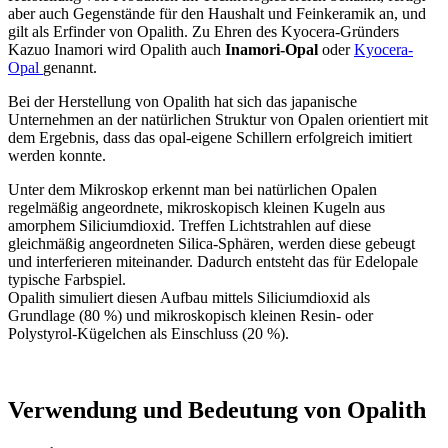
aber auch Gegenstände für den Haushalt und Feinkeramik an, und
gilt als Erfinder von Opalith. Zu Ehren des Kyocera-Gründers
Kazuo Inamori wird Opalith auch
Inamori-Opal
oder
Kyocera-
Opal
genannt.
Bei der Herstellung von Opalith hat sich das japanische
Unternehmen an der natürlichen Struktur von Opalen orientiert mit
dem Ergebnis, dass das opal-eigene Schillern erfolgreich imitiert
werden konnte.
Unter dem Mikroskop erkennt man bei natürlichen Opalen
regelmäßig angeordnete, mikroskopisch kleinen Kugeln aus
amorphem Siliciumdioxid. Treffen Lichtstrahlen auf diese
gleichmäßig angeordneten Silica-Sphären, werden diese gebeugt
und interferieren miteinander. Dadurch entsteht das für Edelopale
typische Farbspiel.
Opalith simuliert diesen Aufbau mittels Siliciumdioxid als
Grundlage (80 %) und mikroskopisch kleinen Resin- oder
Polystyrol-Kügelchen als Einschluss (20 %).
Verwendung und Bedeutung von Opalith