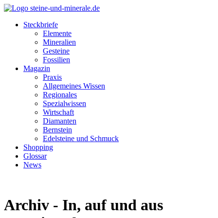
Steckbriefe
Elemente
Mineralien
Gesteine
Fossilien
Magazin
Praxis
Allgemeines Wissen
Regionales
Spezialwissen
Wirtschaft
Diamanten
Bernstein
Edelsteine und Schmuck
Shopping
Glossar
News
Archiv - In, auf und aus