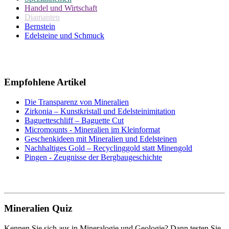
Handel und Wirtschaft
Diamanten
Bernstein
Edelsteine und Schmuck
Empfohlene Artikel
Die Transparenz von Mineralien
Zirkonia – Kunstkristall und Edelsteinimitation
Baguetteschliff – Baguette Cut
Micromounts - Mineralien im Kleinformat
Geschenkideen mit Mineralien und Edelsteinen
Nachhaltiges Gold – Recyclinggold statt Minengold
Pingen - Zeugnisse der Bergbaugeschichte
Mineralien Quiz
Kennen Sie sich aus in Mineralogie und Geologie? Dann testen Sie