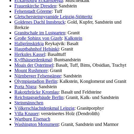
Eckartsburg Eckartsberga
: Muschelkalk
Frauenkirche Dresden
: Sandstein
Felsenstadt Göreme
: Tuff
Gletschersteinpyramide Leipzig-Stötteritz
Goldenes Dachl Innsbruck
: Gold, Kupfer, Sandstein und
Brekzie
Granitschale im Lustgarten
: Granit
Große Sphinx von Gizeh
:
Kalkstein
Hallgrímskirkja
Reykajvik: Basalt
Hauptbahnhof Helsinki
: Granit
Herkules Kassel
: Basalttuff
Kyffhäuserdenkmal
: Buntsandstein
Moais der Osterinsel
: Basalt, Tuff, Bims, Obsidian, Trachyt
Mount Rushmore
: Granit
Nürnberger Felsengänge
: Sandstein
Olympiastadion Berlin
: Kalkstein, Konglomerat und Granit
Porta Nigra
: Sandstein
Rakotzbrücke Kromlau
: Basalt und Feldsteine
Reichstagsgebäude Berlin
: Granit, Kalk- und Sandstein
Steinmännchen
Völkerschlachtdenkmal Leipzig
: Granitporphyr
Villa Knauer
: versteinertes Holz (Dendrolith)
Wartburg Eisenach
Washington Monument
: Granit, Sandstein und Marmor