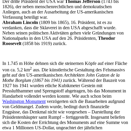
Der dritte Präsident der USA war
Thomas Jefferson
(1743 bis
1826), der neben menschenrechtlichen und demokratischen
Anliegen, auch an der Ausarbeitung der US-amerikanischen
Verfassung beteiligt war.
Abraham Lincoln
(1809 bis 1865), 16. Präsident, ist es zu
verdanken, dass die Sklaverei in den USA abgeschafft wurde.
Neben seinen politischen Aktivtäten gehen viele Gründungen von
Nationalparks in den USA auf den 26. Präsidenten,
Theodor
Roosevelt
(1858 bis 1919) zurück.
In 1.745 m Höhe dehnen sich die steinernen Köpfe auf einer Fläche
2
von ca. 5,2 km
aus. Die künstlerische Gestaltung des Felsmassivs
geht auf den US-amerikanischen
Architekten John Gutzon de la
Mothe Borglum (1867 bis 1941)
zurück. Während der Bauzeit von
1927 bis 1941 wurden etliche Kubikmeter Gestein mit
Presslufthammer und Sprengstoff abgetragen, bis das Monument in
Handarbeit vollendet werden konnte. Wie auch schon beim
Washington Monument
verzögerten sich die Bauarbeiten aufgrund
von Geldmangel. Zudem wurde, bedingt durch finanzielle
Engpässe, das Denkmal nicht wie vorgesehen – Darstellung der
Präsidentenhäupter samt Rumpf – fertiggestellt. Insgesamt beliefen
sich die Kosten der Errichtung des Monuments auf eine Summe von
etwa 1 Millionen US-Dollar, ungeachtet der jährlichen