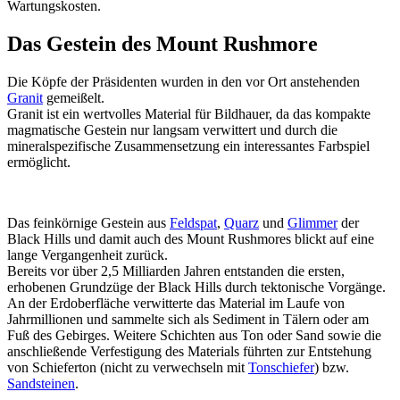
Wartungskosten.
Das Gestein des Mount Rushmore
Die Köpfe der Präsidenten wurden in den vor Ort anstehenden
Granit
gemeißelt.
Granit ist ein wertvolles Material für Bildhauer, da das kompakte
magmatische Gestein nur langsam verwittert und durch die
mineralspezifische Zusammensetzung ein interessantes Farbspiel
ermöglicht.
Das feinkörnige Gestein aus
Feldspat
,
Quarz
und
Glimmer
der
Black Hills und damit auch des Mount Rushmores blickt auf eine
lange Vergangenheit zurück.
Bereits vor über 2,5 Milliarden Jahren entstanden die ersten,
erhobenen Grundzüge der Black Hills durch tektonische Vorgänge.
An der Erdoberfläche verwitterte das Material im Laufe von
Jahrmillionen und sammelte sich als Sediment in Tälern oder am
Fuß des Gebirges. Weitere Schichten aus Ton oder Sand sowie die
anschließende Verfestigung des Materials führten zur Entstehung
von Schieferton (nicht zu verwechseln mit
Tonschiefer
) bzw.
Sandsteinen
.