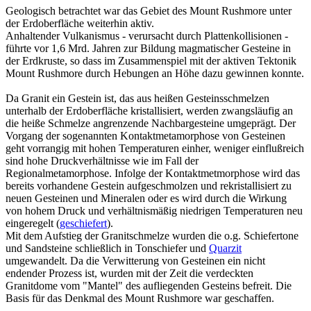
Geologisch betrachtet war das Gebiet des Mount Rushmore unter
der Erdoberfläche weiterhin aktiv.
Anhaltender Vulkanismus - verursacht durch Plattenkollisionen -
führte vor 1,6 Mrd. Jahren zur Bildung magmatischer Gesteine in
der Erdkruste, so dass im Zusammenspiel mit der aktiven Tektonik
Mount Rushmore durch Hebungen an Höhe dazu gewinnen konnte.
Da Granit ein Gestein ist, das aus heißen Gesteinsschmelzen
unterhalb der Erdoberfläche kristallisiert, werden zwangsläufig an
die heiße Schmelze angrenzende Nachbargesteine umgeprägt. Der
Vorgang der sogenannten Kontaktmetamorphose von Gesteinen
geht vorrangig mit hohen Temperaturen einher, weniger einflußreich
sind hohe Druckverhältnisse wie im Fall der
Regionalmetamorphose. Infolge der Kontaktmetmorphose wird das
bereits vorhandene Gestein aufgeschmolzen und rekristallisiert zu
neuen Gesteinen und Mineralen oder es wird durch die Wirkung
von hohem Druck und verhältnismäßig niedrigen Temperaturen neu
eingeregelt (
geschiefert
).
Mit dem Aufstieg der Granitschmelze wurden die o.g. Schiefertone
und Sandsteine schließlich in Tonschiefer und
Quarzit
umgewandelt. Da die Verwitterung von Gesteinen ein nicht
endender Prozess ist, wurden mit der Zeit die verdeckten
Granitdome vom "Mantel" des aufliegenden Gesteins befreit. Die
Basis für das Denkmal des Mount Rushmore war geschaffen.