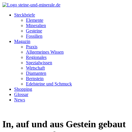
Steckbriefe
Elemente
Mineralien
Gesteine
Fossilien
Magazin
Praxis
Allgemeines Wissen
Regionales
Spezialwissen
Wirtschaft
Diamanten
Bernstein
Edelsteine und Schmuck
Shopping
Glossar
News
In, auf und aus Gestein gebaut