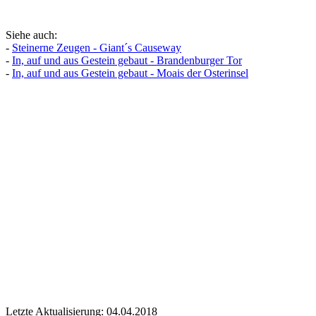
Siehe auch:
-
Steinerne Zeugen - Giant´s Causeway
-
In, auf und aus Gestein gebaut - Brandenburger Tor
-
In, auf und aus Gestein gebaut - Moais der Osterinsel
Letzte Aktualisierung: 04.04.2018