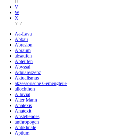
U
V
W
X
Y
Z
Aa-Lava
Abbau
Abrasion
Abraum
absaufen
Abteufen
Abyssal
Adulareszenz
Aktualismus
akzessorische Gemengteile
allochthon
Alluvial
Alter Mann
Anatexis
Anatexit
Anstehendes
anthropogen
Antiklinale
Aptium