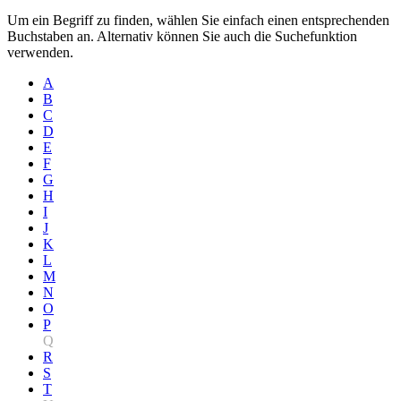
Um ein Begriff zu finden, wählen Sie einfach einen entsprechenden
Buchstaben an. Alternativ können Sie auch die Suchefunktion
verwenden.
A
B
C
D
E
F
G
H
I
J
K
L
M
N
O
P
Q
R
S
T