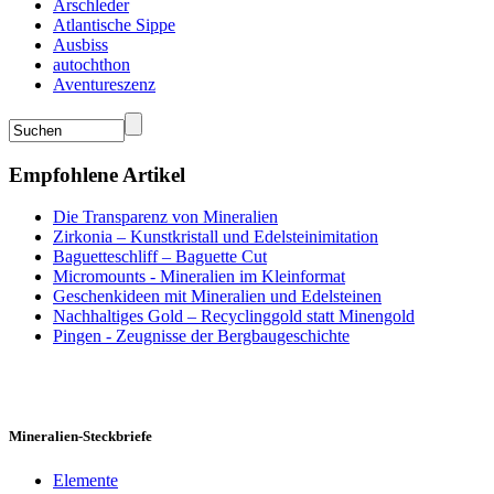
Arschleder
Atlantische Sippe
Ausbiss
autochthon
Aventureszenz
Empfohlene Artikel
Die Transparenz von Mineralien
Zirkonia – Kunstkristall und Edelsteinimitation
Baguetteschliff – Baguette Cut
Micromounts - Mineralien im Kleinformat
Geschenkideen mit Mineralien und Edelsteinen
Nachhaltiges Gold – Recyclinggold statt Minengold
Pingen - Zeugnisse der Bergbaugeschichte
Mineralien-Steckbriefe
Elemente