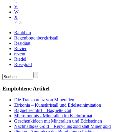
U
V
W
X
Y
Z
Raubbau
Regenbogenbergkristall
Residuat
Revier
rezent
Riedel
Roségold
Empfohlene Artikel
Die Transparenz von Mineralien
Zirkonia – Kunstkristall und Edelsteinimitation
Baguetteschliff – Baguette Cut
Micromounts - Mineralien im Kleinformat
Geschenkideen mit Mineralien und Edelsteinen
Nachhaltiges Gold – Recyclinggold statt Minengold
Pingen - Zeugnisse der Bergbaugeschichte