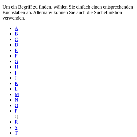
Um ein Begriff zu finden, wählen Sie einfach einen entsprechenden
Buchstaben an. Alternativ können Sie auch die Suchefunktion
verwenden.
A
B
C
D
E
F
G
H
I
J
K
L
M
N
O
P
Q
R
S
T