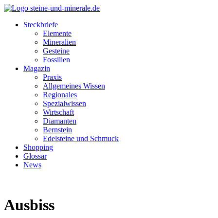
Steckbriefe
Elemente
Mineralien
Gesteine
Fossilien
Magazin
Praxis
Allgemeines Wissen
Regionales
Spezialwissen
Wirtschaft
Diamanten
Bernstein
Edelsteine und Schmuck
Shopping
Glossar
News
Ausbiss