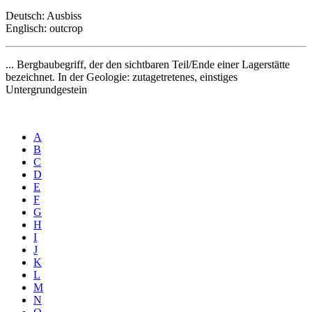
Deutsch: Ausbiss
Englisch: outcrop
... Bergbaubegriff, der den sichtbaren Teil/Ende einer Lagerstätte
bezeichnet. In der Geologie: zutagetretenes, einstiges
Untergrundgestein
A
B
C
D
E
F
G
H
I
J
K
L
M
N