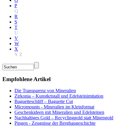
O
P
Q
R
S
T
U
V
W
X
Y
Z
Empfohlene Artikel
Die Transparenz von Mineralien
Zirkonia – Kunstkristall und Edelsteinimitation
Baguetteschliff – Baguette Cut
Micromounts - Mineralien im Kleinformat
Geschenkideen mit Mineralien und Edelsteinen
Nachhaltiges Gold – Recyclinggold statt Minengold
Pingen - Zeugnisse der Bergbaugeschichte