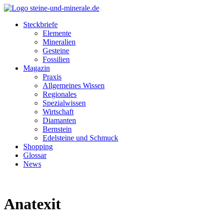
Steckbriefe
Elemente
Mineralien
Gesteine
Fossilien
Magazin
Praxis
Allgemeines Wissen
Regionales
Spezialwissen
Wirtschaft
Diamanten
Bernstein
Edelsteine und Schmuck
Shopping
Glossar
News
Anatexit