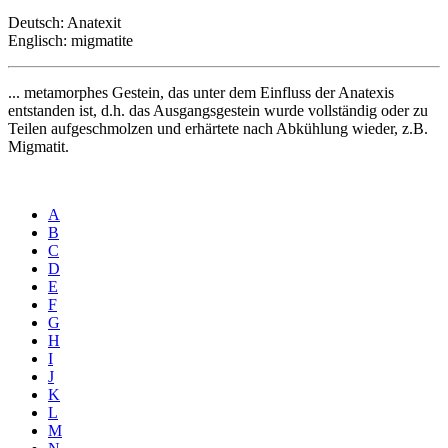
Deutsch: Anatexit
Englisch: migmatite
... metamorphes Gestein, das unter dem Einfluss der Anatexis
entstanden ist, d.h. das Ausgangsgestein wurde vollständig oder zu
Teilen aufgeschmolzen und erhärtete nach Abkühlung wieder, z.B.
Migmatit.
A
B
C
D
E
F
G
H
I
J
K
L
M