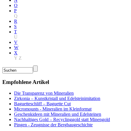
N
O
P
Q
R
S
T
U
V
W
X
Y
Z
Empfohlene Artikel
Die Transparenz von Mineralien
Zirkonia – Kunstkristall und Edelsteinimitation
Baguetteschliff – Baguette Cut
Micromounts - Mineralien im Kleinformat
Geschenkideen mit Mineralien und Edelsteinen
Nachhaltiges Gold – Recyclinggold statt Minengold
Pingen - Zeugnisse der Bergbaugeschichte