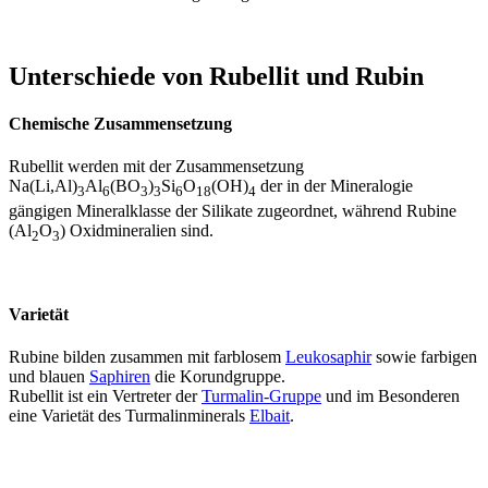
Unterschiede von Rubellit und Rubin
Chemische Zusammensetzung
Rubellit werden mit der Zusammensetzung
Na(Li,Al)
Al
(BO
)
Si
O
(OH)
der in der Mineralogie
3
6
3
3
6
18
4
gängigen Mineralklasse der Silikate zugeordnet, während Rubine
(Al
O
) Oxidmineralien sind.
2
3
Varietät
Rubine bilden zusammen mit farblosem
Leukosaphir
sowie farbigen
und blauen
Saphiren
die Korundgruppe.
Rubellit ist ein Vertreter der
Turmalin-Gruppe
und im Besonderen
eine Varietät des Turmalinminerals
Elbait
.