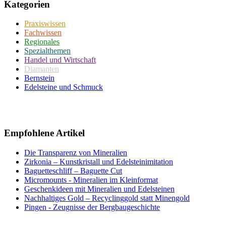
Kategorien
Praxiswissen
Fachwissen
Regionales
Spezialthemen
Handel und Wirtschaft
Diamanten
Bernstein
Edelsteine und Schmuck
Empfohlene Artikel
Die Transparenz von Mineralien
Zirkonia – Kunstkristall und Edelsteinimitation
Baguetteschliff – Baguette Cut
Micromounts - Mineralien im Kleinformat
Geschenkideen mit Mineralien und Edelsteinen
Nachhaltiges Gold – Recyclinggold statt Minengold
Pingen - Zeugnisse der Bergbaugeschichte