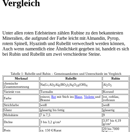
Vergleich
Unter allen roten Edelsteinen zählen Rubine zu den bekanntesten
Mineralien, die aufgrund der Farbe leicht mit Almandin, Pyrop,
rotem Spinell, Hyazinth und Rubellit verwechselt werden können,
Auch wenn namentlich eine Ähnlichkeit gegeben ist, handelt es sich
bei Rubin und Rubellit um zwei verschiedene Steine.
Tabelle 1: Rubellit und Rubin – Gemeinsamkeiten und Unterschiede im Vergleich
Merkmal
Rubellit
Rubin
chemische
Na(Li,Al)
Al
(BO
)
Si
O
(OH)
Al
O
3
6
3
3
6
18
4
2
3
Zusammensetzung
Varietät von
Turmalin
Korund
reinrot,
Rot
mit Stich ins
Blaue
,
Violette
und
rot, rotblau,
Farbe
Braune
rotbraun
Strichfarbe
weiß
weiß
Glanz
glasartig bis fettig
glasartig
Mohshärte
7 is 7,5
9
3,97 bis 4,19
Dichte
3 bis 3,2 g/cm³
g/cm³
20 bis 7000
Preis
ca. 150 €/Karat