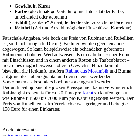
Gewicht in Karat
Farbe
(gleichmäßige Verteilung und Intensität der Farbe,
unbehandelt oder gebrannt)
Schliff
(„saubere“ Arbeit, fehlende oder zusätzliche Facetten)
Reinheit
(Art und Anzahl möglicher Einschlüsse, Korrektur)
Pauschale Angaben, wie hoch der Preis von Rubinen und Rubelliten
ist, sind nicht möglich. Die o.g. Faktoren werden gegeneinander
abgewogen. So kann beispielsweise ein behandelter, gebrannter
Rubin einen höheren Wert aufweisen als ein naturbelassener Rubin
mit Einschlüssen und in einem anderen Rotton als Taubenblutrot –
trotz eines möglicherweise höheren Gewichts. Hinzu kommt
bisweilen die Herkunft, insofern
Rubine aus Mosambik
und Burma
aufgrund der hohen Qualität und den seltener werdenden
Vorkommen als besonders hochpreisig eingestuft werden.
Dadurch bedingt sind die großen Preisspannen kaum verwunderlich.
Rubine gibt es bereits für ca. 20 Euro pro
Karat
zu kaufen, genau
wie Rubine für 500 bis 7000 Euro pro Karat angeboten werden. Der
Preis von Rubelliten ist im Vergleich etwas geringer und beträgt ca.
150 Euro für einen Einkaräter.
Auch interessant:
⇒
Rubine aus Grönland