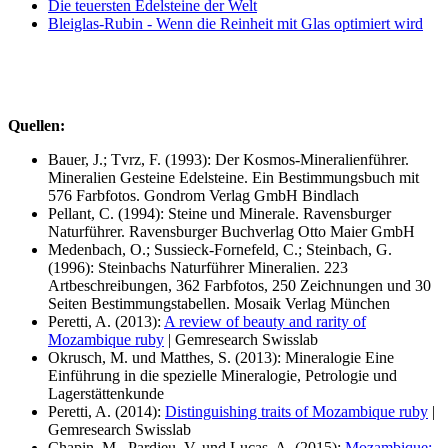
Die teuersten Edelsteine der Welt
Bleiglas-Rubin - Wenn die Reinheit mit Glas optimiert wird
Quellen:
Bauer, J.; Tvrz, F. (1993): Der Kosmos-Mineralienführer.
Mineralien Gesteine Edelsteine. Ein Bestimmungsbuch mit
576 Farbfotos. Gondrom Verlag GmbH Bindlach
Pellant, C. (1994): Steine und Minerale. Ravensburger
Naturführer. Ravensburger Buchverlag Otto Maier GmbH
Medenbach, O.; Sussieck-Fornefeld, C.; Steinbach, G.
(1996): Steinbachs Naturführer Mineralien. 223
Artbeschreibungen, 362 Farbfotos, 250 Zeichnungen und 30
Seiten Bestimmungstabellen. Mosaik Verlag München
Peretti, A. (2013):
A review of beauty and rarity of
Mozambique ruby
| Gemresearch Swisslab
Okrusch, M. und Matthes, S. (2013): Mineralogie Eine
Einführung in die spezielle Mineralogie, Petrologie und
Lagerstättenkunde
Peretti, A. (2014):
Distinguishing traits of Mozambique ruby
|
Gemresearch Swisslab
Chapin, M., Pardieu, V. und Lucas, A. (2015):
Mozambique: