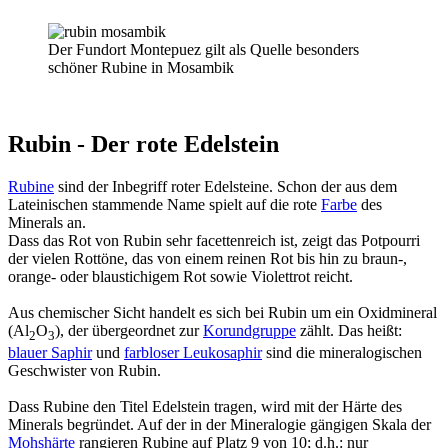
Der Fundort Montepuez gilt als Quelle besonders
schöner Rubine in Mosambik
Rubin - Der rote Edelstein
Rubine
sind der Inbegriff roter Edelsteine. Schon der aus dem
Lateinischen stammende Name spielt auf die rote
Farbe
des
Minerals an.
Dass das Rot von Rubin sehr facettenreich ist, zeigt das Potpourri
der vielen Rottöne, das von einem reinen Rot bis hin zu braun-,
orange- oder blaustichigem Rot sowie Violettrot reicht.
Aus chemischer Sicht handelt es sich bei Rubin um ein Oxidmineral
(Al
O
), der übergeordnet zur
Korundgruppe
zählt. Das heißt:
2
3
blauer Saphir
und
farbloser Leukosaphir
sind die mineralogischen
Geschwister von Rubin.
Dass Rubine den Titel Edelstein tragen, wird mit der Härte des
Minerals begründet. Auf der in der Mineralogie gängigen Skala der
Mohshärte
rangieren Rubine auf Platz 9 von 10; d.h.: nur