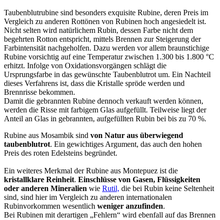
Taubenblutrubine sind besonders exquisite Rubine, deren Preis im
Vergleich zu anderen Rottönen von Rubinen hoch angesiedelt ist.
Nicht selten wird natürlichem Rubin, dessen Farbe nicht dem
begehrten Rotton entspricht, mittels Brennen zur Steigerung der
Farbintensität nachgeholfen. Dazu werden vor allem braunstichige
Rubine vorsichtig auf eine Temperatur zwischen 1.300 bis 1.800 °C
erhitzt. Infolge von Oxidationsvorgängen schlägt die
Ursprungsfarbe in das gewünschte Taubenblutrot um. Ein Nachteil
dieses Verfahrens ist, dass die Kristalle spröde werden und
Brennrisse bekommen.
Damit die gebrannten Rubine dennoch verkauft werden können,
werden die Risse mit farbigem Glas aufgefüllt. Teilweise liegt der
Anteil an Glas in gebrannten, aufgefüllten Rubin bei bis zu 70 %.
Rubine aus Mosambik sind
von Natur aus überwiegend
taubenblutrot
. Ein gewichtiges Argument, das auch den hohen
Preis des roten Edelsteins begründet.
Ein weiteres Merkmal der Rubine aus Montepuez ist die
kristallklare Reinheit
.
Einschlüsse von Gasen, Flüssigkeiten
oder anderen Mineralien
wie
Rutil,
die bei Rubin keine Seltenheit
sind, sind hier im Vergleich zu anderen internationalen
Rubinvorkommen wesentlich
weniger anzufinden
.
Bei Rubinen mit derartigen „Fehlern“ wird ebenfall auf das Brennen