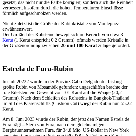
gesetzt, das nicht nur die Farbe korrigiert, sondern auch die Reinheit
verbessert, insofern durch die hohen Temperaturen Einschlüsse
förmlich aufgeschmolzen werden.
Nicht zuletzt ist die Größe der Rubinkristalle von Montepuez
erwähnenswert.
Der Großteil der Rohsteine bewegt sich im Bereich von etwa 3
Karat
(1 Karat entspricht 0,2 Gramm), oftmals werden Kristalle in
der Größenordnung zwischen
20 und 100 Karat
zutage gefördert.
Estrela de Fura-Rubin
Im Juli 20222 wurde in der Provinz Cabo Delgado der bislang
größte Rubin von Mosambik gefunden: ungeschliffen brachte der
rote Edelstein ein Gewicht von 101 Karat auf die Waage (20,2
Gramm). Nach dem Schleifen des Rohsteins in Bangkok/Thailand
im Stil des Kissenschliffs (Cushion Cut) wiegt der Rubin nun 55,22
Karat.
Am 8. Juni 2023 wurde der Rubin, der jetzt den Namen Estrela de
Fura trägt – Stern von Fura, nach dem gleichnamigen
Bergbauunternehmen Fura, für 34,8 Mio. US-Dollar in New York
versteigert, was einem Preis von 630.288 US-Dollar pro Karat