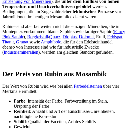
Entstehung von Mineralien
), die
unter dem Einfluss von hohen
Temperatur- und Druckverhältnissen gebildet
werden.
Bedingungen, die im Zuge zahlreicher
tektonischer Prozesse
vor
Jahrmillionen im heutigen Mosambik existent waren.
Rubine sind aber bei weitem nicht die einzigen Mineralien, die in
Montepuez vorkommen: blauer Saphir sowie farbiger Saphir (
Fancy
Pink Saphir
),
Bergkristall
/
Quarz
,
Dioptas
,
Dolomit
, Rutil,
Feldspat
,
Titanit
,
Granat
sowie
Amphibole
, die für den Edelsteinhandel
ebenso von Interesse sind wie für industrielle Zwecke
(
Industriemineralien
), werden am gleichen Standort gefunden.
Der Preis von Rubin aus Mosambik
Der Wert von Rubin wird wie bei allen
Farbedelsteinen
über vier
Merkmale ermittelt:
Farbe
: Intensität der Farbe, Farbverteilung im Stein,
Ursprung der Farbe
Reinheit
: Anzahl und Art der Einschlüsse/Unreinheiten,
nachträgliche Korrektur
Schliff
: Qualität der Facetten, Art des Schliffs
Gewicht