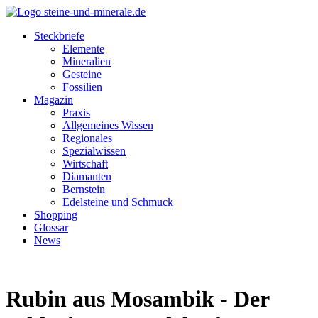
Steckbriefe
Elemente
Mineralien
Gesteine
Fossilien
Magazin
Praxis
Allgemeines Wissen
Regionales
Spezialwissen
Wirtschaft
Diamanten
Bernstein
Edelsteine und Schmuck
Shopping
Glossar
News
Rubin aus Mosambik - Der