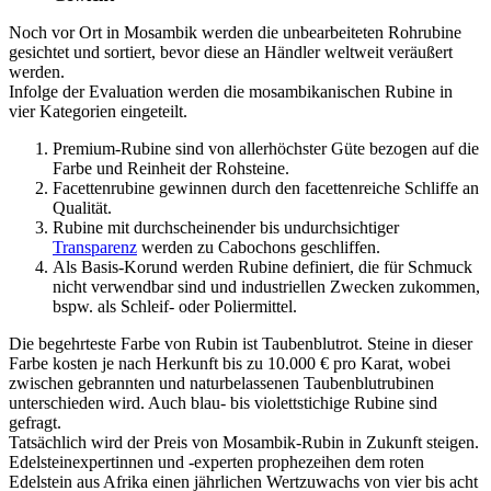
Noch vor Ort in Mosambik werden die unbearbeiteten Rohrubine
gesichtet und sortiert, bevor diese an Händler weltweit veräußert
werden.
Infolge der Evaluation werden die mosambikanischen Rubine in
vier Kategorien eingeteilt.
Premium-Rubine sind von allerhöchster Güte bezogen auf die
Farbe und Reinheit der Rohsteine.
Facettenrubine gewinnen durch den facettenreiche Schliffe an
Qualität.
Rubine mit durchscheinender bis undurchsichtiger
Transparenz
werden zu Cabochons geschliffen.
Als Basis-Korund werden Rubine definiert, die für Schmuck
nicht verwendbar sind und industriellen Zwecken zukommen,
bspw. als Schleif- oder Poliermittel.
Die begehrteste Farbe von Rubin ist Taubenblutrot. Steine in dieser
Farbe kosten je nach Herkunft bis zu 10.000 € pro Karat, wobei
zwischen gebrannten und naturbelassenen Taubenblutrubinen
unterschieden wird. Auch blau- bis violettstichige Rubine sind
gefragt.
Tatsächlich wird der Preis von Mosambik-Rubin in Zukunft steigen.
Edelsteinexpertinnen und -experten prophezeihen dem roten
Edelstein aus Afrika einen jährlichen Wertzuwachs von vier bis acht