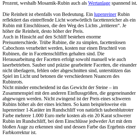
Prozent, weshalb Mosamik-Rubin auch als
Wertanlage
spannend ist.
Die Reinheit ist ebenfalls von Bedeutung. Ein
lupenreiner
Rubin
reflektiert das eintreffende Licht wortwörtlich facettenreicher als ein
Rubin mit Einschlüssen, die den Weg des Lichts „irritieren“. Je
höher die Reinheit, desto höher der Preis.
Auch in Hinsicht auf den Schliff bestehen enorme
Preisunterschiede. Trübe Rubine, die zu simplen, facettenlosen
Cabochons verarbeitet werden, kosten nur einen Bruchteil von
Rubinen, die in Facettenschliffen gehalten sind. Die
Herausarbeitung der Facetten erfolgt sowohl manuell wie auch
laserbetrieben. Sauber und präzise gearbeitete Facetten, die einander
nicht überlagern, fehlen oder abgeschnitten sind, unterstützen das
Spiel im Licht und betonen die verschiedenen Nuancen des
Rubinrots.
Nicht minder entscheidend ist das Gewicht der Steine – im
Zusammenspiel mit den anderen Einflussgrößen, die gegeneinander
abgewogen werden. Nicht zwingend ist der Preis eines schweren
Rubins höher als der eines leichten. So kann beispielsweise ein
lupenreiner 1-Karäter im Rundschliff von natürlich taubenblutroter
Farbe mehrere 1.000 Euro mehr kosten als ein 20 Karat schwerer
Rubin im Rundschliff, bei dem Einschlüsse jedweder Art mit dem
bloßen Auge zu erkennen sind und dessen Farbe das Ergebnis einer
Farbkorrektur ist.