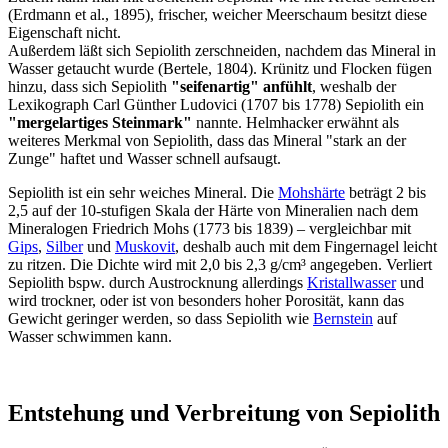
(Erdmann et al., 1895), frischer, weicher Meerschaum besitzt diese
Eigenschaft nicht.
Außerdem läßt sich Sepiolith zerschneiden, nachdem das Mineral in
Wasser getaucht wurde (Bertele, 1804). Krünitz und Flocken fügen
hinzu, dass sich Sepiolith
"seifenartig" anfühlt
, weshalb der
Lexikograph Carl Günther Ludovici (1707 bis 1778) Sepiolith ein
"mergelartiges Steinmark"
nannte. Helmhacker erwähnt als
weiteres Merkmal von Sepiolith, dass das Mineral "stark an der
Zunge" haftet und Wasser schnell aufsaugt.
Sepiolith ist ein sehr weiches Mineral. Die
Mohshärte
beträgt 2 bis
2,5 auf der 10-stufigen Skala der Härte von Mineralien nach dem
Mineralogen Friedrich Mohs (1773 bis 1839) – vergleichbar mit
Gips
,
Silber
und
Muskovit
, deshalb auch mit dem Fingernagel leicht
zu ritzen. Die Dichte wird mit 2,0 bis 2,3 g/cm³ angegeben. Verliert
Sepiolith bspw. durch Austrocknung allerdings
Kristallwasser
und
wird trockner, oder ist von besonders hoher Porosität, kann das
Gewicht geringer werden, so dass Sepiolith wie
Bernstein
auf
Wasser schwimmen kann.
Entstehung und Verbreitung von Sepiolith