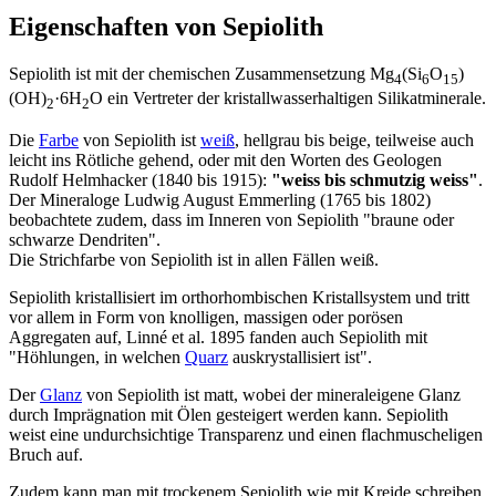
Eigenschaften von Sepiolith
Sepiolith ist mit der chemischen Zusammensetzung Mg
(Si
O
)
4
6
15
(OH)
·6H
O ein Vertreter der kristallwasserhaltigen Silikatminerale.
2
2
Die
Farbe
von Sepiolith ist
weiß
, hellgrau bis beige, teilweise auch
leicht ins Rötliche gehend, oder mit den Worten des Geologen
Rudolf Helmhacker (1840 bis 1915):
"weiss bis schmutzig weiss"
.
Der Mineraloge Ludwig August Emmerling (1765 bis 1802)
beobachtete zudem, dass im Inneren von Sepiolith "braune oder
schwarze Dendriten".
Die Strichfarbe von Sepiolith ist in allen Fällen weiß.
Sepiolith kristallisiert im orthorhombischen Kristallsystem und tritt
vor allem in Form von knolligen, massigen oder porösen
Aggregaten auf, Linné et al. 1895 fanden auch Sepiolith mit
"Höhlungen, in welchen
Quarz
auskrystallisiert ist".
Der
Glanz
von Sepiolith ist matt, wobei der mineraleigene Glanz
durch Imprägnation mit Ölen gesteigert werden kann. Sepiolith
weist eine undurchsichtige Transparenz und einen flachmuscheligen
Bruch auf.
Zudem kann man mit trockenem Sepiolith wie mit Kreide schreiben