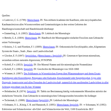
Quellen:
⇒ Ludovici, C. G. (1799):
Meerschaum
. IN: Neu eröfnete Academie der Kaufleute, oder encyclopädisches
Kaufmanslexicon alles Wissenswerthen und Gemeinnützigen in den weiten Gebieten der
Handlungswissenschaft und Handelskunde überhaupt
⇒ Emmerling, L. A. (1802):
Meerschaum
. IN: Lehrbuch der Mineralogie
⇒ Bertele, G. A. (1804):
Meerschaum
. IN: Handbuch der Minerographie einfacher Fossilien zum Gebrauche
seiner Vorlesungen
⇒ Krünitz, J. G. und Floerken, F. J. (1809):
Meerschaum
. IN: Oekonomische Encyklopädie, oder, Allgemeines
System der Staats-, Stadt-, Haus- und Landwirthschaft
⇒ Glocker, E. F. (1847):
Sepiolithus. (Meerschaum s. Sepiolith).
IN: Generum et Specierum mineralium,
secundum ordines naturales digestorum, SYNOPSIS
⇒ Kobell, F. v. (1853):
Sepiolith
. IN: Die Mineral-Namen und die mineralogische Nomenklatur
⇒ Kobell, F. v. (1864):
Sepiolith
. IN: Geschichte der Mineralogie von 1650-1860
⇒ Wimmer, A. (1867):
Des Feldbauers in Wiesenkirchen Fragen über Pflanzennahrung und deren Ersatz,
Stalldünger oder Kunstdünger, Peruguano oder Kalisalze, Knochenmehl oder Superphosphat, Gyps oder
Dungsalz, beantwortet und allen Freunden der Landwirtschaft, namentlich den ausübenden Landwirthen in aller
Achtung gewidmet von Dr. Ant. Wimmer
⇒ Helmhacker, R. (1874):
Sepiolith
. IN: Tafeln zur Bestimmung häufig vorkommender Mineralien mittelst der
einfachsten Versuche. Zum Gebrauche in mineralogischen Uebungsstunden besonders für Anfänger
⇒ Tschermak, G. (1888):
Meerschaum (Sepiolith).
IN: Lehrbuch der Mineralogie
⇒ Erdmann, O. L., König, C. R. und Hanausek, E. (1895):
Meerschaum. Sepiolith
. IN: ⇒ Schumann, W. (1992):
Edelsteine und Schmucksteine: alle Edel- und Schmucksteine der Welt; 1500 Einzelstücke. BLV