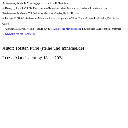
Bestimmungsbuch, BLV Verlagsgesellschaft mbH München
⇒ Bauer, J.; Tvrz, F. (1993): Der Kosmos-Mineralienführer. Mineralien Gesteine Edelsteine. Ein
Bestimmungsbuch mit 576 Farbfotos. Gondrom Verlag GmbH Bindlach
⇒ Pellant, C. (1994): Steine und Minerale. Ravensburger Naturführer. Ravensburger Buchverlag Otto Maier
GmbH
⇒ Axmann, M., Stroh, K. und Haas, B. (2010):
Künstliche Mineralfasern
. Bayerisches Landesamt für Umwelt
⇒
www.mindat.org - Sepiolite
Autor:
Torsten Purle
(steine-und-minerale.de)
Letzte Aktualisierung: 18.11.2024