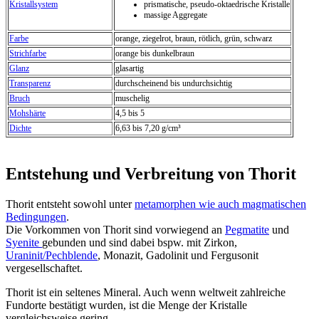
Kristallsystem
prismatische, pseudo-oktaedrische Kristalle
massige Aggregate
Farbe
orange, ziegelrot, braun, rötlich, grün, schwarz
Strichfarbe
orange bis dunkelbraun
Glanz
glasartig
Transparenz
durchscheinend bis undurchsichtig
Bruch
muschelig
Mohshärte
4,5 bis 5
Dichte
6,63 bis 7,20 g/cm³
Entstehung und Verbreitung von Thorit
Thorit entsteht sowohl unter
metamorphen wie auch magmatischen
Bedingungen
.
Die Vorkommen von Thorit sind vorwiegend an
Pegmatite
und
Syenite
gebunden und sind dabei bspw. mit Zirkon,
Uraninit/Pechblende
, Monazit, Gadolinit und Fergusonit
vergesellschaftet.
Thorit ist ein seltenes Mineral. Auch wenn weltweit zahlreiche
Fundorte bestätigt wurden, ist die Menge der Kristalle
vergleichsweise gering.