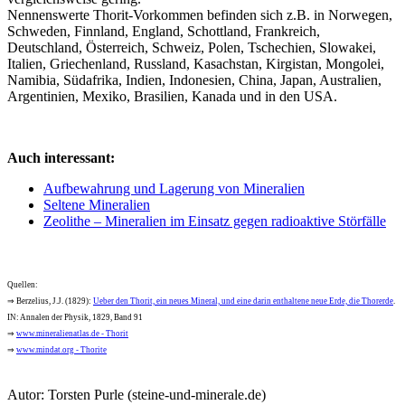
Nennenswerte Thorit-Vorkommen befinden sich z.B. in Norwegen,
Schweden, Finnland, England, Schottland, Frankreich,
Deutschland, Österreich, Schweiz, Polen, Tschechien, Slowakei,
Italien, Griechenland, Russland, Kasachstan, Kirgistan, Mongolei,
Namibia, Südafrika, Indien, Indonesien, China, Japan, Australien,
Argentinien, Mexiko, Brasilien, Kanada und in den USA.
Auch interessant:
Aufbewahrung und Lagerung von Mineralien
Seltene Mineralien
Zeolithe – Mineralien im Einsatz gegen radioaktive Störfälle
Quellen:
⇒ Berzelius, J.J. (1829):
Ueber den Thorit, ein neues Mineral, und eine darin enthaltene neue Erde, die Thorerde
.
IN: Annalen der Physik, 1829, Band 91
⇒
www.mineralienatlas.de - Thorit
⇒
www.mindat.org - Thorite
Autor:
Torsten Purle
(steine-und-minerale.de)