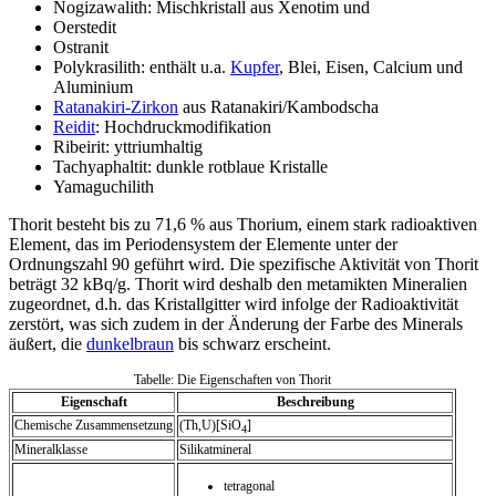
Nogizawalith: Mischkristall aus Xenotim und
Oerstedit
Ostranit
Polykrasilith: enthält u.a.
Kupfer
, Blei, Eisen, Calcium und
Aluminium
Ratanakiri-Zirkon
aus Ratanakiri/Kambodscha
Reidit
: Hochdruckmodifikation
Ribeirit: yttriumhaltig
Tachyaphaltit: dunkle rotblaue Kristalle
Yamaguchilith
Thorit besteht bis zu 71,6 % aus Thorium, einem stark radioaktiven
Element, das im Periodensystem der Elemente unter der
Ordnungszahl 90 geführt wird. Die spezifische Aktivität von Thorit
beträgt 32 kBq/g. Thorit wird deshalb den metamikten Mineralien
zugeordnet, d.h. das Kristallgitter wird infolge der Radioaktivität
zerstört, was sich zudem in der Änderung der Farbe des Minerals
äußert, die
dunkelbraun
bis schwarz erscheint.
Tabelle: Die Eigenschaften von Thorit
Eigenschaft
Beschreibung
Chemische Zusammensetzung
(Th,U)[SiO
]
4
Mineralklasse
Silikatmineral
tetragonal