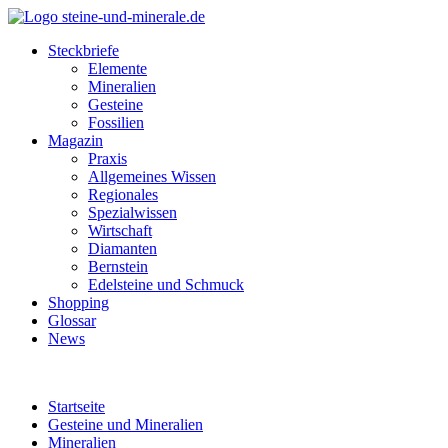
Steckbriefe
Elemente
Mineralien
Gesteine
Fossilien
Magazin
Praxis
Allgemeines Wissen
Regionales
Spezialwissen
Wirtschaft
Diamanten
Bernstein
Edelsteine und Schmuck
Shopping
Glossar
News
Startseite
Gesteine und Mineralien
Mineralien