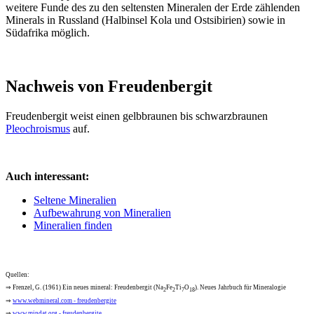
weitere Funde des zu den seltensten Mineralen der Erde zählenden
Minerals in Russland (Halbinsel Kola und Ostsibirien) sowie in
Südafrika möglich.
Nachweis von Freudenbergit
Freudenbergit weist einen gelbbraunen bis schwarzbraunen
Pleochroismus
auf.
Auch interessant:
Seltene Mineralien
Aufbewahrung von Mineralien
Mineralien finden
Quellen:
⇒ Frenzel, G. (1961) Ein neues mineral: Freudenbergit (Na
Fe
Ti
O
). Neues Jahrbuch für Mineralogie
2
2
7
18
⇒
www.webmineral.com - freudenbergite
⇒
www.mindat.org - freudenbergite