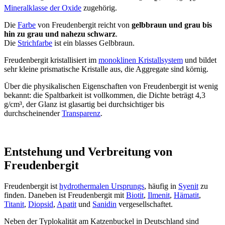
Mineralklasse der Oxide
zugehörig.
Die
Farbe
von Freudenbergit reicht von
gelbbraun und grau bis
hin zu grau und nahezu schwarz
.
Die
Strichfarbe
ist ein blasses Gelbbraun.
Freudenbergit kristallisiert im
monoklinen Kristallsystem
und bildet
sehr kleine prismatische Kristalle aus, die Aggregate sind körnig.
Über die physikalischen Eigenschaften von Freudenbergit ist wenig
bekannt: die Spaltbarkeit ist vollkommen, die Dichte beträgt 4,3
g/cm³, der Glanz ist glasartig bei durchsichtiger bis
durchscheinender
Transparenz
.
Entstehung und Verbreitung von
Freudenbergit
Freudenbergit ist
hydrothermalen Ursprungs
, häufig in
Syenit
zu
finden. Daneben ist Freudenbergit mit
Biotit
,
Ilmenit
,
Hämatit
,
Titanit
,
Diopsid
,
Apatit
und
Sanidin
vergesellschaftet.
Neben der Typlokalität am Katzenbuckel in Deutschland sind