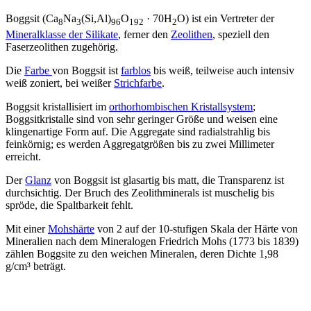
Boggsit (Ca
Na
(Si,Al)
O
· 70H
O) ist ein Vertreter der
8
3
96
192
2
Mineralklasse der Silikate
, ferner den
Zeolithen
, speziell den
Faserzeolithen zugehörig.
Die
Farbe
von Boggsit ist
farblos
bis weiß, teilweise auch intensiv
weiß zoniert, bei weißer
Strichfarbe
.
Boggsit kristallisiert im
orthorhombischen Kristallsystem
;
Boggsitkristalle sind von sehr geringer Größe und weisen eine
klingenartige Form auf. Die Aggregate sind radialstrahlig bis
feinkörnig; es werden Aggregatgrößen bis zu zwei Millimeter
erreicht.
Der
Glanz
von Boggsit ist glasartig bis matt, die Transparenz ist
durchsichtig. Der Bruch des Zeolithminerals ist muschelig bis
spröde, die Spaltbarkeit fehlt.
Mit einer
Mohshärte
von 2 auf der 10-stufigen Skala der Härte von
Mineralien nach dem Mineralogen Friedrich Mohs (1773 bis 1839)
zählen Boggsite zu den weichen Mineralen, deren Dichte 1,98
g/cm³ beträgt.