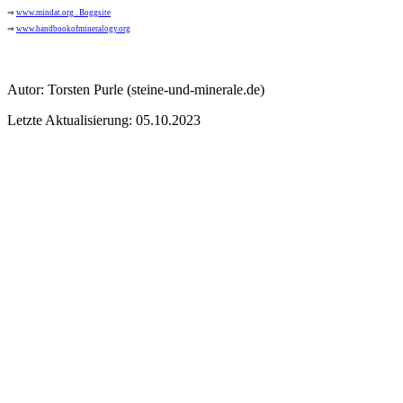
⇒
www.mindat.org . Boggsite
⇒
www.handbookofmineralogy.org
Autor:
Torsten Purle
(steine-und-minerale.de)
Letzte Aktualisierung: 05.10.2023