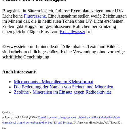
Boggsit ist in Säuren löslich, farblose Exemplare zeigen unter UV-
Licht keine
Fluoreszenz
. Eine Ausnahme stellen weiße Zeichnungen
im Mineral dar, die in hellblauen Tönen unter UV-Licht erscheinen.
Zudem gibt Boggsit im geschlossenen Röhrchen bei Erhitzung
einen gleichmäßigen Fluss von
Kristallwasser
frei.
© www.steine-und-minerale.de | Alle Inhalte - Texte und Bilder -
sind urheberrechtlich geschützt. Keine Verwendung ohne vorherige
schriftliche Genehmigung.
Auch interessant:
Micromounts - Mineralien im Kleinstformat
Die Bedeutung der Namen von Steinen und Mineralen
Zeolithe - Mineralien im Einsatz gegen Radioaktivität
Quellen:
⇒ Pluth, J. und J. Smith (1990):
Crystal structure of boggsite, a new high-silica zeolite with the first three-
dimensional channel system bounded by both 12- and 10-rings
. IN: American Mineralogist, Vol. 75, pp. 501-
507