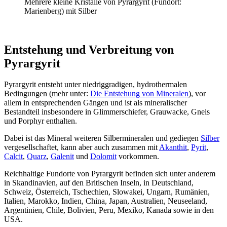
Mehrere kleine Kristalle von Pyrargyrit (Fundort:
Marienberg) mit Silber
Entstehung und Verbreitung von
Pyrargyrit
Pyrargyrit entsteht unter niedriggradigen, hydrothermalen
Bedingungen (mehr unter:
Die Entstehung von Mineralen
), vor
allem in entsprechenden Gängen und ist als mineralischer
Bestandteil insbesondere in Glimmerschiefer, Grauwacke, Gneis
und Porphyr enthalten.
Dabei ist das Mineral weiteren Silbermineralen und gediegen
Silber
vergesellschaftet, kann aber auch zusammen mit
Akanthit
,
Pyrit
,
Calcit
,
Quarz
,
Galenit
und
Dolomit
vorkommen.
Reichhaltige Fundorte von Pyrargyrit befinden sich unter anderem
in Skandinavien, auf den Britischen Inseln, in Deutschland,
Schweiz, Österreich, Tschechien, Slowakei, Ungarn, Rumänien,
Italien, Marokko, Indien, China, Japan, Australien, Neuseeland,
Argentinien, Chile, Bolivien, Peru, Mexiko, Kanada sowie in den
USA.