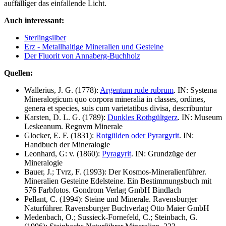
auffällíger das einfallende Licht.
Auch interessant:
Sterlingsilber
Erz - Metallhaltige Mineralien und Gesteine
Der Fluorit von Annaberg-Buchholz
Quellen:
Wallerius, J. G. (1778):
Argentum rude rubrum
. IN: Systema
Mineralogicum quo corpora mineralia in classes, ordines,
genera et species, suis cum varietatibus divisa, describuntur
Karsten, D. L. G. (1789):
Dunkles Rothgültgerz
. IN: Museum
Leskeanum. Regnvm Minerale
Glocker, E. F. (1831):
Rotgülden oder Pyrargyrit
. IN:
Handbuch der Mineralogie
Leonhard, G: v. (1860):
Pyragyrit
. IN: Grundzüge der
Mineralogie
Bauer, J.; Tvrz, F. (1993): Der Kosmos-Mineralienführer.
Mineralien Gesteine Edelsteine. Ein Bestimmungsbuch mit
576 Farbfotos. Gondrom Verlag GmbH Bindlach
Pellant, C. (1994): Steine und Minerale. Ravensburger
Naturführer. Ravensburger Buchverlag Otto Maier GmbH
Medenbach, O.; Sussieck-Fornefeld, C.; Steinbach, G.