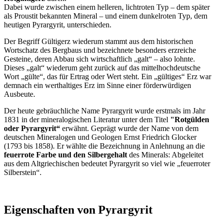
Dabei wurde zwischen einem helleren, lichtroten Typ – dem später
als Proustit bekannten Mineral – und einem dunkelroten Typ, dem
heutigen Pyrargyrit, unterschieden.
Der Begriff Gültigerz wiederum stammt aus dem historischen
Wortschatz des Bergbaus und bezeichnete besonders erzreiche
Gesteine, deren Abbau sich wirtschaftlich „galt“ – also lohnte.
Dieses „galt“ wiederum geht zurück auf das mittelhochdeutsche
Wort „gülte“, das für Ertrag oder Wert steht. Ein „gültiges“ Erz war
demnach ein werthaltiges Erz im Sinne einer förderwürdigen
Ausbeute.
Der heute gebräuchliche Name Pyrargyrit wurde erstmals im Jahr
1831 in der mineralogischen Literatur unter dem Titel
"Rotgülden
oder Pyrargyrit“
erwähnt. Geprägt wurde der Name von dem
deutschen Mineralogen und Geologen Ernst Friedrich Glocker
(1793 bis 1858). Er wählte die Bezeichnung in Anlehnung an die
feuerrote Farbe und den Silbergehalt
des Minerals: Abgeleitet
aus dem Altgriechischen bedeutet Pyrargyrit so viel wie „feuerroter
Silberstein“.
Eigenschaften von Pyrargyrit