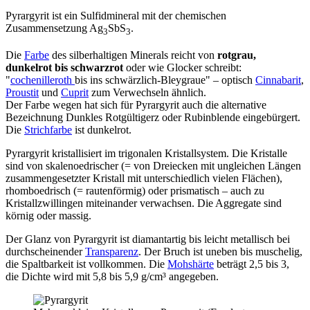
Pyrargyrit ist ein Sulfidmineral mit der chemischen
Zusammensetzung Ag
SbS
.
3
3
Die
Farbe
des silberhaltigen Minerals reicht von
rotgrau,
dunkelrot bis schwarzrot
oder wie Glocker schreibt:
"
cochenilleroth
bis ins schwärzlich-Bleygraue" – optisch
Cinnabarit
,
Proustit
und
Cuprit
zum Verwechseln ähnlich.
Der Farbe wegen hat sich für Pyrargyrit auch die alternative
Bezeichnung Dunkles Rotgültigerz oder Rubinblende eingebürgert.
Die
Strichfarbe
ist dunkelrot.
Pyrargyrit kristallisiert im trigonalen Kristallsystem. Die Kristalle
sind von skalenoedrischer (= von Dreiecken mit ungleichen Längen
zusammengesetzter Kristall mit unterschiedlich vielen Flächen),
rhomboedrisch (= rautenförmig) oder prismatisch – auch zu
Kristallzwillingen miteinander verwachsen. Die Aggregate sind
körnig oder massig.
Der Glanz von Pyrargyrit ist diamantartig bis leicht metallisch bei
durchscheinender
Transparenz
. Der Bruch ist uneben bis muschelig,
die Spaltbarkeit ist vollkommen. Die
Mohshärte
beträgt 2,5 bis 3,
die Dichte wird mit 5,8 bis 5,9 g/cm³ angegeben.