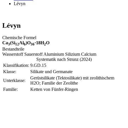
Lévyn
Lévyn
Chemische Formel
Ca
(Si
Al
)O
·18H
O
3
12
6
36
2
Bestandteile
Wasserstoff Sauerstoff Aluminium Silizium Calcium
Systematik nach Strunz (2024)
Klassifikation:
9.GD.15
Klasse:
Silikate und Germanate
Gerüstsilikate (Tektosilikate) mit zeolithischem
Unterklasse:
H2O; Familie der Zeolithe
Familie:
Ketten von Fünfer-Ringen