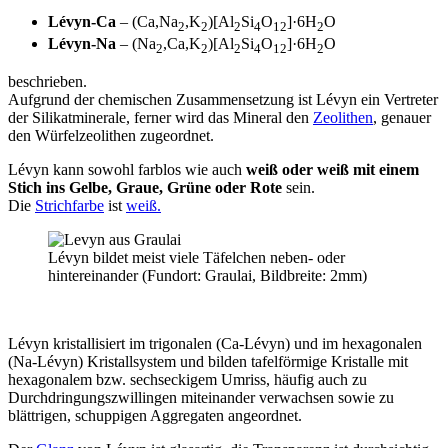
Lévyn-Ca
– (Ca,Na
,K
)[Al
Si
O
]·6H
O
2
2
2
4
12
2
Lévyn-Na
– (Na
,Ca,K
)[Al
Si
O
]·6H
O
2
2
2
4
12
2
beschrieben.
Aufgrund der chemischen Zusammensetzung ist Lévyn ein Vertreter
der Silikatminerale, ferner wird das Mineral den
Zeolithen
, genauer
den Würfelzeolithen zugeordnet.
Lévyn kann sowohl farblos wie auch
weiß oder weiß mit einem
Stich ins Gelbe, Graue, Grüne oder Rote
sein.
Die
Strichfarbe
ist
weiß.
Lévyn bildet meist viele Täfelchen neben- oder
hintereinander (Fundort: Graulai, Bildbreite: 2mm)
Lévyn kristallisiert im trigonalen (Ca-Lévyn) und im hexagonalen
(Na-Lévyn) Kristallsystem und bilden tafelförmige Kristalle mit
hexagonalem bzw. sechseckigem Umriss, häufig auch zu
Durchdringungszwillingen miteinander verwachsen sowie zu
blättrigen, schuppigen Aggregaten angeordnet.