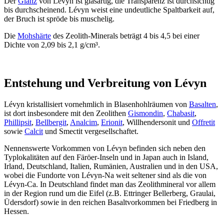
Der
Glanz
von Lévyn ist glasartig, die Transparenz ist durchsichtig
bis durchscheinend. Lévyn weist eine undeutliche Spaltbarkeit auf,
der Bruch ist spröde bis muschelig.
Die
Mohshärte
des Zeolith-Minerals beträgt 4 bis 4,5 bei einer
Dichte von 2,09 bis 2,1 g/cm³.
Entstehung und Verbreitung von Lévyn
Lévyn kristallisiert vornehmlich in Blasenhohlräumen von
Basalten
,
ist dort insbesondere mit den Zeolithen
Gismondin
,
Chabasit
,
Phillipsit
,
Bellbergit
,
Analcim
,
Erionit
, Willhendersonit und
Offretit
sowie
Calcit
und Smectit vergesellschaftet.
Nennenswerte Vorkommen von Lévyn befinden sich neben den
Typlokalitäten auf den Färöer-Inseln und in Japan auch in Island,
Irland, Deutschland, Italien, Rumänien, Australien und in den USA,
wobei die Fundorte von Lévyn-Na weit seltener sind als die von
Lévyn-Ca. In Deutschland findet man das Zeolithmineral vor allem
in der Region rund um die Eifel (z.B. Ettringer Bellerberg, Graulai,
Üdersdorf) sowie in den reichen Basaltvorkommen bei Friedberg in
Hessen.