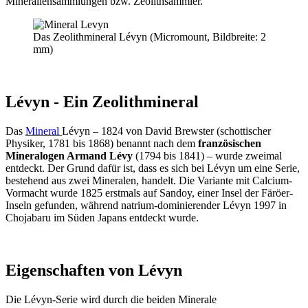
Mineraliensammlungen bzw. Zeolithsammler.
Das Zeolithmineral Lévyn (Micromount, Bildbreite: 2
mm)
Lévyn - Ein Zeolithmineral
Das
Mineral
Lévyn – 1824 von David Brewster (schottischer
Physiker, 1781 bis 1868) benannt nach dem
französischen
Mineralogen Armand Lévy
(1794 bis 1841) – wurde zweimal
entdeckt. Der Grund dafür ist, dass es sich bei Lévyn um eine Serie,
bestehend aus zwei Mineralen, handelt. Die Variante mit Calcium-
Vormacht wurde 1825 erstmals auf Sandoy, einer Insel der Färöer-
Inseln gefunden, während natrium-dominierender Lévyn 1997 in
Chojabaru im Süden Japans entdeckt wurde.
Eigenschaften von Lévyn
Die Lévyn-Serie wird durch die beiden Minerale