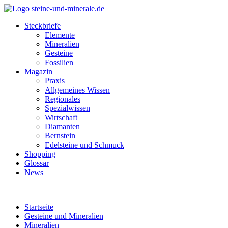
Steckbriefe
Elemente
Mineralien
Gesteine
Fossilien
Magazin
Praxis
Allgemeines Wissen
Regionales
Spezialwissen
Wirtschaft
Diamanten
Bernstein
Edelsteine und Schmuck
Shopping
Glossar
News
Startseite
Gesteine und Mineralien
Mineralien