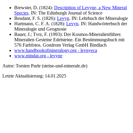
Brewster, D. (1824):
Description of Levyne, a New Mineral
Species
. IN: The Edinburgh Journal of Science
Beudant, F. S. (1826):
Levyn
. IN: Lehrbuch der Mineralogie
Hartmann, C. F. A. (1828):
Levyn
. IN: Handwörterbuch der
Mineralogie und Geognosie
Bauer, J.; Tvrz, F. (1993): Der Kosmos-Mineralienführer.
Mineralien Gesteine Edelsteine. Ein Bestimmungsbuch mit
576 Farbfotos. Gondrom Verlag GmbH Bindlach
www.handbookofmineralogy.org - levnyeca
www.mindat.org - levyne
Autor:
Torsten Purle
(steine-und-minerale.de)
Letzte Aktualisierung: 14.01.2025