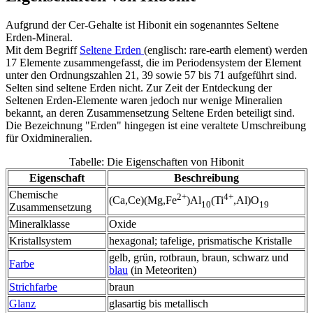
Aufgrund der Cer-Gehalte ist Hibonit ein sogenanntes Seltene
Erden-Mineral.
Mit dem Begriff
Seltene Erden
(englisch: rare-earth element) werden
17 Elemente zusammengefasst, die im Periodensystem der Element
unter den Ordnungszahlen 21, 39 sowie 57 bis 71 aufgeführt sind.
Selten sind seltene Erden nicht. Zur Zeit der Entdeckung der
Seltenen Erden-Elemente waren jedoch nur wenige Mineralien
bekannt, an deren Zusammensetzung Seltene Erden beteiligt sind.
Die Bezeichnung "Erden" hingegen ist eine veraltete Umschreibung
für Oxidmineralien.
Tabelle: Die Eigenschaften von Hibonit
Eigenschaft
Beschreibung
Chemische
2+
4+
(Ca,Ce)(Mg,Fe
)Al
(Ti
,Al)O
10
19
Zusammensetzung
Mineralklasse
Oxide
Kristallsystem
hexagonal; tafelige, prismatische Kristalle
gelb, grün, rotbraun, braun, schwarz und
Farbe
blau
(in Meteoriten)
Strichfarbe
braun
Glanz
glasartig bis metallisch