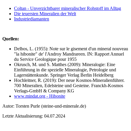
Coltan - Unverzichtbarer mineralischer Rohstoff im Alltag
Die teuersten Mineralien der Welt
Industriediamanten
Quellen:
Delbos, L. (1955): Note sur le gisement d'un mineral nouveau
"la hibonite" de' l'Androy Mandrareen. IN: Rapport Annuel
du Service Geologique pour 1955
Okrusch, M. und S. Matthes (2009): Mineralogie: Eine
Einführung in die spezielle Mineralogie, Petrologie und
Lagerstättenkunde. Springer Verlag Berlin Heidelberg
Hochleitner, R. (2019): Der neue Kosmos-Mineralienführer.
700 Mineralien, Edelsteine und Gesteine. Franckh-Kosmos
Verlags-GmbH & Company KG
www.mindat.org - Hibonite
Autor:
Torsten Purle
(steine-und-minerale.de)
Letzte Aktualisierung: 04.07.2024