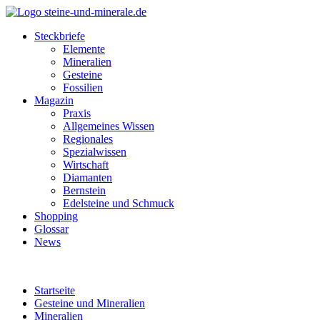
Steckbriefe
Elemente
Mineralien
Gesteine
Fossilien
Magazin
Praxis
Allgemeines Wissen
Regionales
Spezialwissen
Wirtschaft
Diamanten
Bernstein
Edelsteine und Schmuck
Shopping
Glossar
News
Startseite
Gesteine und Mineralien
Mineralien