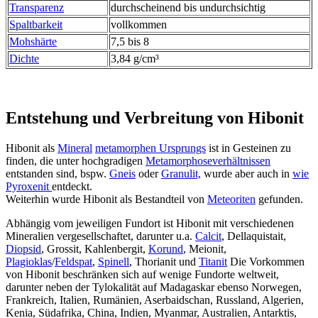
Transparenz
durchscheinend bis undurchsichtig
Spaltbarkeit
vollkommen
Mohshärte
7,5 bis 8
Dichte
3,84 g/cm³
Entstehung und Verbreitung von Hibonit
Hibonit als
Mineral
metamorphen Ursprungs
ist in Gesteinen zu
finden, die unter hochgradigen
Metamorphoseverhältnissen
entstanden sind, bspw.
Gneis
oder
Granulit,
wurde aber auch in
wie
Pyroxenit
entdeckt.
Weiterhin wurde Hibonit als Bestandteil von
Meteoriten
gefunden.
Abhängig vom jeweiligen Fundort ist Hibonit mit verschiedenen
Mineralien vergesellschaftet, darunter u.a.
Calcit
, Dellaquistait,
Diopsid
, Grossit, Kahlenbergit,
Korund
, Meionit,
Plagioklas
/
Feldspat
,
Spinell
, Thorianit und
Titanit
Die Vorkommen
von Hibonit beschränken sich auf wenige Fundorte weltweit,
darunter neben der Tylokalität auf Madagaskar ebenso Norwegen,
Frankreich, Italien, Rumänien, Aserbaidschan, Russland, Algerien,
Kenia, Südafrika, China, Indien, Myanmar, Australien, Antarktis,