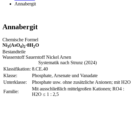
Annabergit
Annabergit
Chemische Formel
Ni
(AsO
)
·8H
O
3
4
2
2
Bestandteile
Wasserstoff Sauerstoff Nickel Arsen
Systematik nach Strunz (2024)
Klassifikation:
8.CE.40
Klasse:
Phosphate, Arsenate und Vanadate
Unterklasse:
Phosphate usw. ohne zusätzliche Anionen; mit H2O
Mit ausschließlich mittelgroßen Kationen; RO4 :
Familie:
H2O ≤ 1 : 2,5