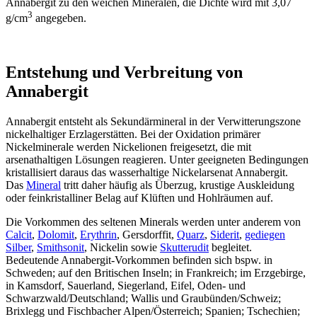
Annabergit zu den weichen Mineralen, die Dichte wird mit 3,07
3
g/cm
angegeben.
Entstehung und Verbreitung von
Annabergit
Annabergit entsteht als Sekundärmineral in der Verwitterungszone
nickelhaltiger Erzlagerstätten. Bei der Oxidation primärer
Nickelminerale werden Nickelionen freigesetzt, die mit
arsenathaltigen Lösungen reagieren. Unter geeigneten Bedingungen
kristallisiert daraus das wasserhaltige Nickelarsenat Annabergit.
Das
Mineral
tritt daher häufig als Überzug, krustige Auskleidung
oder feinkristalliner Belag auf Klüften und Hohlräumen auf.
Die Vorkommen des seltenen Minerals werden unter anderem von
Calcit
,
Dolomit
,
Erythrin
, Gersdorffit,
Quarz
,
Siderit
,
gediegen
Silber
,
Smithsonit
, Nickelin sowie
Skutterudit
begleitet.
Bedeutende Annabergit-Vorkommen befinden sich bspw. in
Schweden; auf den Britischen Inseln; in Frankreich; im Erzgebirge,
in Kamsdorf, Sauerland, Siegerland, Eifel, Oden- und
Schwarzwald/Deutschland; Wallis und Graubünden/Schweiz;
Brixlegg und Fischbacher Alpen/Österreich; Spanien; Tschechien;