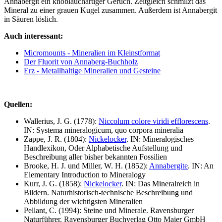
Annabergit ein knoblauchartiger Geruch. Zeitgleich schmilzt das
Mineral zu einer grauen Kugel zusammen. Außerdem ist Annabergit
in Säuren löslich.
Auch interessant:
Micromounts - Mineralien im Kleinstformat
Der Fluorit von Annaberg-Buchholz
Erz - Metallhaltige Mineralien und Gesteine
Quellen:
Wallerius, J. G. (1778):
Niccolum colore viridi efflorescens
.
IN: Systema mineralogicum, quo corpora mineralia
Zappe, J. R. (1804):
Nickelocker
. IN: Mineralogisches
Handlexikon, Oder Alphabetische Aufstellung und
Beschreibung aller bisher bekannten Fossilien
Brooke, H. J. und Miller, W. H. (1852):
Annabergite
. IN: An
Elementary Introduction to Mineralogy
Kurr, J. G. (1858):
Nickelocker
. IN: Das Mineralreich in
Bildern. Naturhistorisch-technische Beschreibung und
Abbildung der wichtigsten Mineralien
Pellant, C. (1994): Steine und Minerale. Ravensburger
Naturführer. Ravensburger Buchverlag Otto Maier GmbH