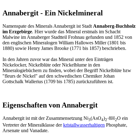
Annabergit - Ein Nickelmineral
Namenspate des Minerals Annabergit ist Stadt
Annaberg-Buchholz
im Erzgebirge
. Hier wurde das Mineral erstmals im Schacht
Malwine im Annaberger Stadtteil Frohnau gefunden und 1852 von
den englischen Mineralogen William Hallowes Miller (1801 bis
1880) sowie Henry James Brooke (1771 bis 1857) beschrieben.
In den Jahren zuvor war das Mineral unter den Einträgen
Nickelocker, Nickelblüte oder Nickelblume in den
Mineralogiebüchern zu finden, wobei der Begriff Nickelblüte bzw
"fleurs de Nickel" auf den schwedischen Chemiker Johan
Gottschalk Wallerius (1709 bis 1785) zurückzuführen ist.
Eigenschaften von Annabergit
Annabergit ist mit der Zusammensetzung Ni
(AsO
)
·8H
O ein
3
4
2
2
Vertreter der Mineralklasse der
kristallwasserhaltigen
Phosphate,
Arsenate und Vanadate.