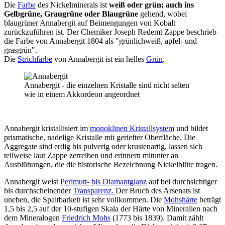
Die
Farbe
des Nickelminerals ist
weiß oder grün; auch ins
Gelbgrüne, Graugrüne oder Blaugrüne
gehend, wobei
blaugrüner Annabergit auf Beimengungen von Kobalt
zurückzuführen ist. Der Chemiker Joseph Redemt Zappe beschrieb
die Farbe von Annabergit 1804 als "grünlichweiß, apfel- und
grasgrün".
Die
Strichfarbe
von Annabergit ist ein helles
Grün
.
Annabergit - die einzelnen Kristalle sind nicht selten
wie in einem Akkordeon angeordnet
Annabergit kristallisiert im
monoklinen Kristallsystem
und bildet
prismatische, nadelige Kristalle mit geriefter Oberfläche. Die
Aggregate sind erdig bis pulverig oder krustenartig, lassen sich
teilweise laut Zappe zerreiben und erinnern mitunter an
Ausblühungen, die die historische Bezeichnung Nickelblüte tragen.
Annabergit weist
Perlmutt- bis Diamantglanz
auf bei durchsichtiger
bis durchscheinender
Transparenz.
Der Bruch des Arsenats ist
uneben, die Spaltbarkeit ist sehr vollkommen. Die
Mohshärte
beträgt
1,5 bis 2,5 auf der 10-stufigen Skala der Härte von Mineralien nach
dem Mineralogen
Friedrich Mohs
(1773 bis 1839). Damit zählt