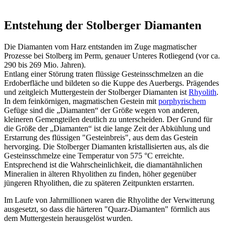
Entstehung der Stolberger Diamanten
Die Diamanten vom Harz entstanden im Zuge magmatischer
Prozesse bei Stolberg im Perm, genauer Unteres Rotliegend (vor ca.
290 bis 269 Mio. Jahren).
Entlang einer Störung traten flüssige Gesteinsschmelzen an die
Erdoberfläche und bildeten so die Kuppe des Auerbergs. Prägendes
und zeitgleich Muttergestein der Stolberger Diamanten ist
Rhyolith
.
In dem feinkörnigen, magmatischen Gestein mit
porphyrischem
Gefüge sind die „Diamanten“ der Größe wegen von anderen,
kleineren Gemengteilen deutlich zu unterscheiden. Der Grund für
die Größe der „Diamanten“ ist die lange Zeit der Abkühlung und
Erstarrung des flüssigen "Gesteinbreis", aus dem das Gestein
hervorging. Die Stolberger Diamanten kristallisierten aus, als die
Gesteinsschmelze eine Temperatur von 575 °C erreichte.
Entsprechend ist die Wahrscheinlichkeit, die diamantähnlichen
Mineralien in älteren Rhyolithen zu finden, höher gegenüber
jüngeren Rhyolithen, die zu späteren Zeitpunkten erstarrten.
Im Laufe von Jahrmillionen waren die Rhyolithe der Verwitterung
ausgesetzt, so dass die härteren "Quarz-Diamanten" förmlich aus
dem Muttergestein herausgelöst wurden.