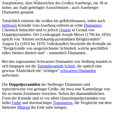
Josephskreuz, dem Wahrzeichen des Großen Auerbergs, ein 38 m
hoher, aus Stahl gefertigter Aussichtsturm - auch Auerberger
Diamanten genannt.
Tatsächlich erinnern die weißen bis gelblichbraunen, selten auch
farblosen
Kristalle vom Auerberg entfernt an echte
Diamanten
.
Chemisch betrachtet sind es jedoch
Quarze
in Gestalt von
Doppelpyramiden. Der Lexikograph Joseph Meyer (1796 bis 1856)
spricht von "kleinen sechskantig-pyramidalen Bergkrystallen".
August Ey (1810 bis 1870; Volkskundler) beschrieb die Kristalle als
"Bergkrystalle von ausgezeichneter Schönheit, welche geschliffen
edlen Steinen ähnlich sind" - namentlich Diamanten.
Bei den sogenannten Schwarzen Diamanten von Stolberg handelt es
sich hingegen um die
Turmalinvarietät
Schörl
, die optisch eine
gewisse Ähnlichkeit mit "richtigen"
schwarzen Diamanten
aufweisen.
Die
Doppelpyramiden
der Stolberger Diamanten sind
typischerweise von geringer Größe, die etwa eine Kantenlänge von
bis zu einem Zentimeter erreichen. Neben der diamantähnlichen
Form der Kristalle sind es vor allem Quarzdoppelpyramiden von
heller
Farbe
und durchsichtiger
Transparenz
, die Vergleiche mit dem
härtesten
Mineral
der Erde nahe bringen.