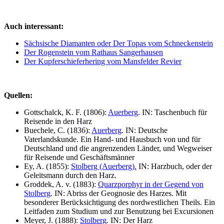
Auch interessant:
Sächsische Diamanten oder Der Topas vom Schneckenstein
Der Rogenstein vom Rathaus Sangerhausen
Der Kupferschieferhering vom Mansfelder Revier
Quellen:
Gottschalck, K. F. (1806):
Auerberg
. IN: Taschenbuch für
Reisende in den Harz
Buechele, C. (1836):
Auerberg
. IN: Deutsche
Vaterlandskunde. Ein Hand- und Hausbuch von und für
Deutschland und die angrenzenden Länder, und Wegweiser
für Reisende und Geschäftsmänner
Ey, A. (1855):
Stolberg (Auerberg).
IN: Harzbuch, oder der
Geleitsmann durch den Harz.
Groddek, A. v. (1883):
Quarzporphyr in der Gegend von
Stolberg
. IN: Abriss der Geognosie des Harzes. Mit
besonderer Berücksichtigung des nordwestlichen Theils. Ein
Leitfaden zum Studium und zur Benutzung bei Excursionen
Meyer, J. (1888):
Stolberg
. IN: Der Harz